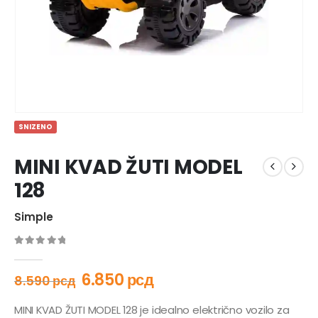
SNIZENO
MINI KVAD ŽUTI MODEL
128
Simple
0
out of 5
6.850
рсд
8.590
рсд
MINI KVAD ŽUTI MODEL 128 je idealno električno vozilo za