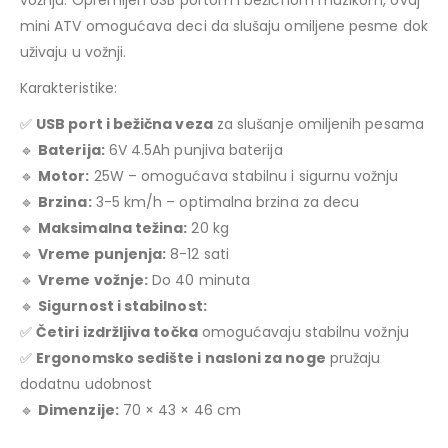
mini ATV omogućava deci da slušaju omiljene pesme dok
uživaju u vožnji.
Karakteristike:
✅
USB port i bežična veza
za slušanje omiljenih pesama
🔹
Baterija:
6V 4.5Ah punjiva baterija
🔹
Motor:
25W – omogućava stabilnu i sigurnu vožnju
🔹
Brzina:
3-5 km/h – optimalna brzina za decu
🔹
Maksimalna težina:
20 kg
🔹
Vreme punjenja:
8-12 sati
🔹
Vreme vožnje:
Do 40 minuta
🔹
Sigurnost i stabilnost:
✅
Četiri izdržljiva točka
omogućavaju stabilnu vožnju
✅
Ergonomsko sedište i nasloni za noge
pružaju
dodatnu udobnost
🔹
Dimenzije:
70 × 43 × 46 cm