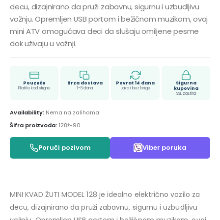
decu, dizajnirano da pruži zabavnu, sigurnu i uzbudljivu
vožnju. Opremljen USB portom i bežičnom muzikom, ovaj
mini ATV omogućava deci da slušaju omiljene pesme
dok uživaju u vožnji.
Pouzeće
Brza dostava
Povrat 14 dana
Sigurna
Platite kad stigne
1–3 dana
Lako i bez brige
kupovina
SSL zaštita
Availability:
Nema na zalihama
Šifra proizvoda:
128ž-90
Poruči pozivom
Viber poruka
MINI KVAD ŽUTI MODEL 128 je idealno električno vozilo za
decu, dizajnirano da pruži zabavnu, sigurnu i uzbudljivu
vožnju. Opremljen USB portom i bežičnom muzikom, ovaj