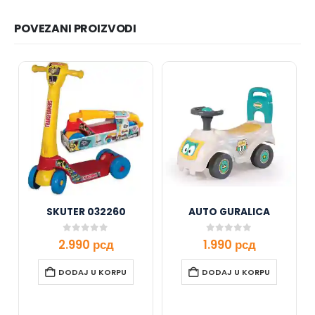
POVEZANI PROIZVODI
SKUTER 032260
AUTO GURALICA
0
out of 5
0
out of 5
2.990
рсд
1.990
рсд
DODAJ U KORPU
DODAJ U KORPU