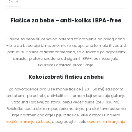
Flašice za bebe – anti-koliks i BPA-free
Flašice za bebe su osnovna oprema za hranjenje od prvog dana
– bilo da beba pije izmuzeno mleko, adaptiranu formulu ili vodu. U
ponudi su flašice različitih zapremina, sa cuclama prilagođenim
uzrastu i protoku, izrađene od sigurnih BPA-free materijala.
Pouzeće i dostava širom Srbije.
Kako izabrati flašicu za bebu
Za novorođenče biraju se manje flašice (120–150 ml) sa sporim
protokom i, po potrebi, anti-koliks sistemom koji smanjuje gutanje
vazduha i grčeve; za stariju bebu veće flašice (240–330 ml).
Fiziološka cucla oblikom podseća na dojku, pa olakšava bebama
koje naizmenično doje i piju iz flašice. Više o izboru u našem
vodiču o hranjenju bebe
, a pogledajte i celu
opremu za hranjenje
.