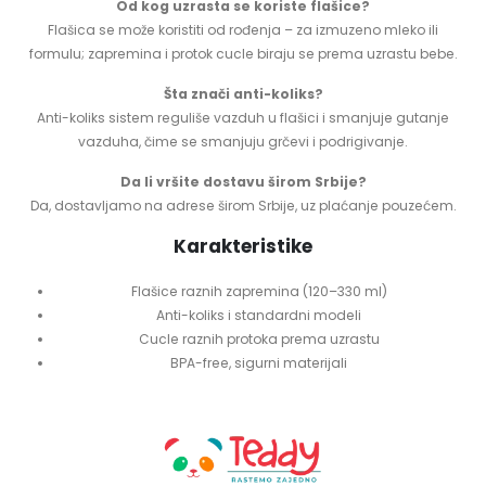
Od kog uzrasta se koriste flašice?
Flašica se može koristiti od rođenja – za izmuzeno mleko ili
formulu; zapremina i protok cucle biraju se prema uzrastu bebe.
Šta znači anti-koliks?
Anti-koliks sistem reguliše vazduh u flašici i smanjuje gutanje
vazduha, čime se smanjuju grčevi i podrigivanje.
Da li vršite dostavu širom Srbije?
Da, dostavljamo na adrese širom Srbije, uz plaćanje pouzećem.
Karakteristike
Flašice raznih zapremina (120–330 ml)
Anti-koliks i standardni modeli
Cucle raznih protoka prema uzrastu
BPA-free, sigurni materijali