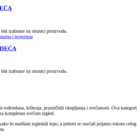
ODEĆA
biti izabrane na stranici proizvoda.
 ODEĆA
biti izabrane na stranici proizvoda.
t rođendana, krštenja, prazničnih okupljanja i svečanosti. Ova kategori
 za kompletan svečani izgled.
 kako bi mališani izgledali lepo, a pritom se osećali prijatno tokom celo
ta.