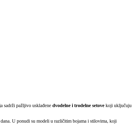
ja sadrži pažljivo usklađene
dvodelne i trodelne setove
koji uključuju
g dana. U ponudi su modeli u različitim bojama i stilovima, koji