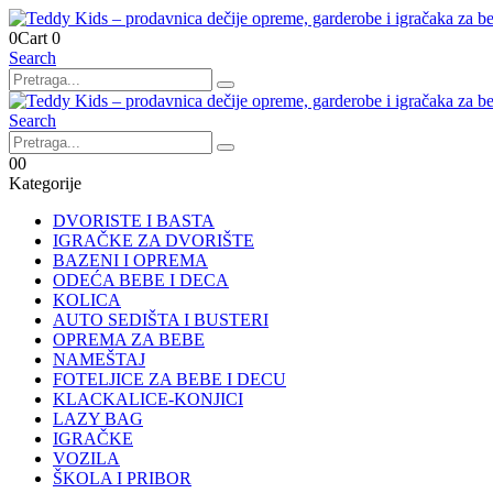
0
Cart
0
Search
Search
0
0
Kategorije
DVORISTE I BASTA
IGRAČKE ZA DVORIŠTE
BAZENI I OPREMA
ODEĆA BEBE I DECA
KOLICA
AUTO SEDIŠTA I BUSTERI
OPREMA ZA BEBE
NAMEŠTAJ
FOTELJICE ZA BEBE I DECU
KLACKALICE-KONJICI
LAZY BAG
IGRAČKE
VOZILA
ŠKOLA I PRIBOR