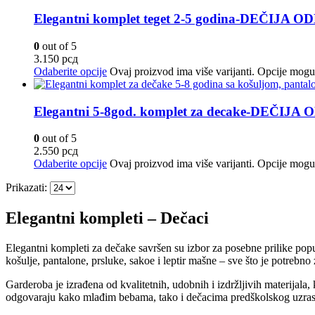
Elegantni komplet teget 2-5 godina-DEČIJA 
0
out of 5
3.150
рсд
Odaberite opcije
Ovaj proizvod ima više varijanti. Opcije mogu 
Elegantni 5-8god. komplet za decake-DEČIJA
0
out of 5
2.550
рсд
Odaberite opcije
Ovaj proizvod ima više varijanti. Opcije mogu 
Prikazati:
Elegantni kompleti – Dečaci
Elegantni kompleti za dečake savršen su izbor za posebne prilike popu
košulje, pantalone, prsluke, sakoe i leptir mašne – sve što je potrebno
Garderoba je izrađena od kvalitetnih, udobnih i izdržljivih materijala,
odgovaraju kako mlađim bebama, tako i dečacima predškolskog uzras