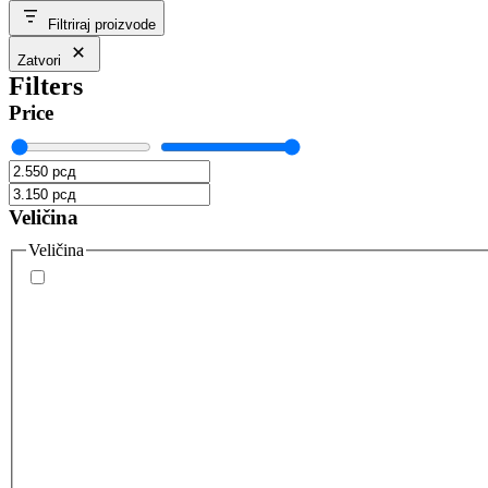
Filtriraj proizvode
Zatvori
Filters
Price
Veličina
Veličina