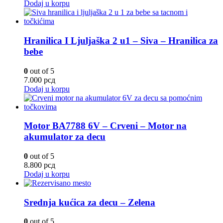
Dodaj u korpu
Hranilica I Ljuljaška 2 u1 – Siva – Hranilica za
bebe
0
out of 5
7.000
рсд
Dodaj u korpu
Motor BA7788 6V – Crveni – Motor na
akumulator za decu
0
out of 5
8.800
рсд
Dodaj u korpu
Srednja kućica za decu – Zelena
0
out of 5