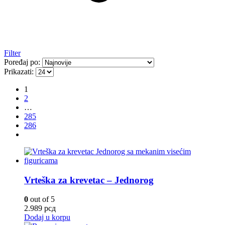
Filter
Poređaj po:
Prikazati:
1
2
…
285
286
Vrteška za krevetac – Jednorog
0
out of 5
2.989
рсд
Dodaj u korpu