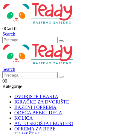
0
Cart
0
Search
Search
0
0
Kategorije
DVORISTE I BASTA
IGRAČKE ZA DVORIŠTE
BAZENI I OPREMA
ODEĆA BEBE I DECA
KOLICA
AUTO SEDIŠTA I BUSTERI
OPREMA ZA BEBE