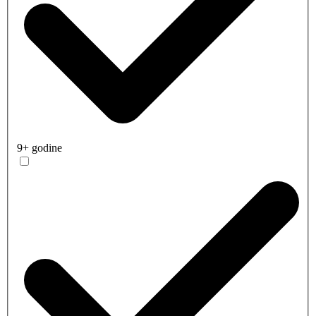
9+ godine