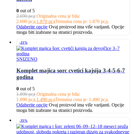
0
out of 5
2.690
рсд
Originalna cena je bila:
2.690 рсд.
1.870
рсд
Trenutna cena je: 1.870 рсд.
Odaberite opcije
Ovaj proizvod ima više varijanti. Opcije
mogu biti izabrane na stranici proizvoda.
-21%
SNIZENO
Komplet majica sorc cvetici kajsija 3-4-5-6-7
godina
0
out of 5
1.890
рсд
Originalna cena je bila:
1.890 рсд.
1.490
рсд
Trenutna cena je: 1.490 рсд.
Odaberite opcije
Ovaj proizvod ima više varijanti. Opcije
mogu biti izabrane na stranici proizvoda.
-35%