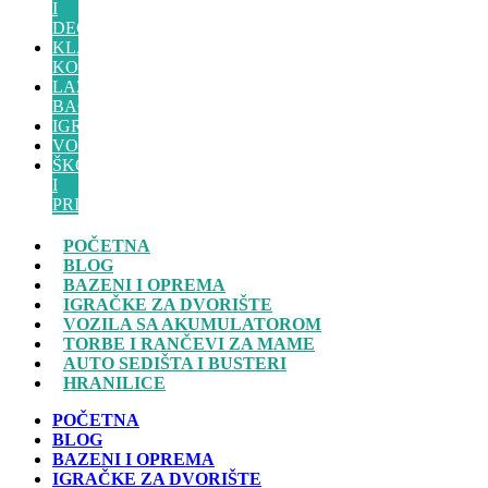
I
DECU
KLACKALICE-
KONJICI
LAZY
BAG
IGRAČKE
VOZILA
ŠKOLA
I
PRIBOR
POČETNA
BLOG
BAZENI I OPREMA
IGRAČKE ZA DVORIŠTE
VOZILA SA AKUMULATOROM
TORBE I RANČEVI ZA MAME
AUTO SEDIŠTA I BUSTERI
HRANILICE
POČETNA
BLOG
BAZENI I OPREMA
IGRAČKE ZA DVORIŠTE