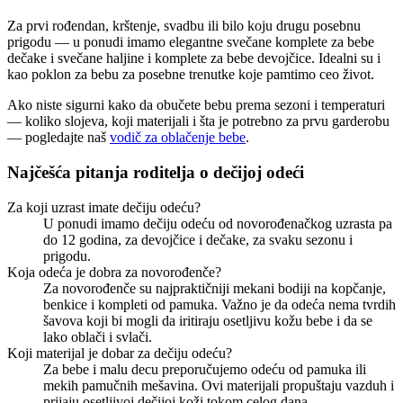
Za prvi rođendan, krštenje, svadbu ili bilo koju drugu posebnu
prigodu — u ponudi imamo elegantne svečane komplete za bebe
dečake i svečane haljine i komplete za bebe devojčice. Idealni su i
kao poklon za bebu za posebne trenutke koje pamtimo ceo život.
Ako niste sigurni kako da obučete bebu prema sezoni i temperaturi
— koliko slojeva, koji materijali i šta je potrebno za prvu garderobu
— pogledajte naš
vodič za oblačenje bebe
.
Najčešća pitanja roditelja o dečijoj odeći
Za koji uzrast imate dečiju odeću?
U ponudi imamo dečiju odeću od novorođenačkog uzrasta pa
do 12 godina, za devojčice i dečake, za svaku sezonu i
prigodu.
Koja odeća je dobra za novorođenče?
Za novorođenče su najpraktičniji mekani bodiji na kopčanje,
benkice i kompleti od pamuka. Važno je da odeća nema tvrdih
šavova koji bi mogli da iritiraju osetljivu kožu bebe i da se
lako oblači i svlači.
Koji materijal je dobar za dečiju odeću?
Za bebe i malu decu preporučujemo odeću od pamuka ili
mekih pamučnih mešavina. Ovi materijali propuštaju vazduh i
prijaju osetljivoj dečijoj koži tokom celog dana.