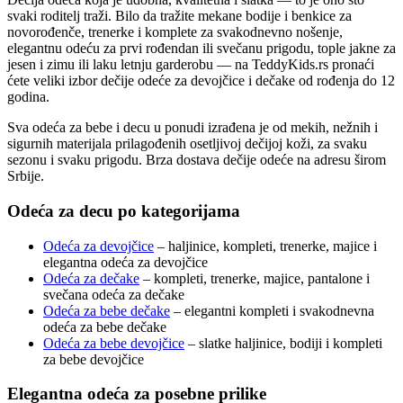
svaki roditelj traži. Bilo da tražite mekane bodije i benkice za
novorođenče, trenerke i komplete za svakodnevno nošenje,
elegantnu odeću za prvi rođendan ili svečanu prigodu, tople jakne za
jesen i zimu ili laku letnju garderobu — na TeddyKids.rs pronaći
ćete veliki izbor dečije odeće za devojčice i dečake od rođenja do 12
godina.
Sva odeća za bebe i decu u ponudi izrađena je od mekih, nežnih i
sigurnih materijala prilagođenih osetljivoj dečijoj koži, za svaku
sezonu i svaku prigodu. Brza dostava dečije odeće na adresu širom
Srbije.
Odeća za decu po kategorijama
Odeća za devojčice
– haljinice, kompleti, trenerke, majice i
elegantna odeća za devojčice
Odeća za dečake
– kompleti, trenerke, majice, pantalone i
svečana odeća za dečake
Odeća za bebe dečake
– elegantni kompleti i svakodnevna
odeća za bebe dečake
Odeća za bebe devojčice
– slatke haljinice, bodiji i kompleti
za bebe devojčice
Elegantna odeća za posebne prilike