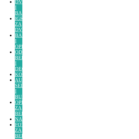
DVORISTE
I
BASTA
IGRAČKE
ZA
DVORIŠTE
BAZENI
I
OPREMA
ODEĆA
BEBE
I
DECA
KOLICA
AUTO
SEDIŠTA
I
BUSTERI
OPREMA
ZA
BEBE
NAMEŠTAJ
FOTELJICE
ZA
BEBE