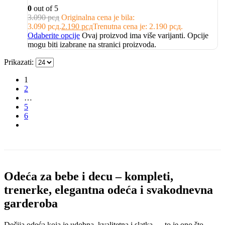
0
out of 5
3.090
рсд
Originalna cena je bila:
3.090 рсд.
2.190
рсд
Trenutna cena je: 2.190 рсд.
Odaberite opcije
Ovaj proizvod ima više varijanti. Opcije
mogu biti izabrane na stranici proizvoda.
Prikazati:
1
2
…
5
6
Odeća za bebe i decu – kompleti,
trenerke, elegantna odeća i svakodnevna
garderoba
Dečija odeća koja je udobna, kvalitetna i slatka — to je ono što