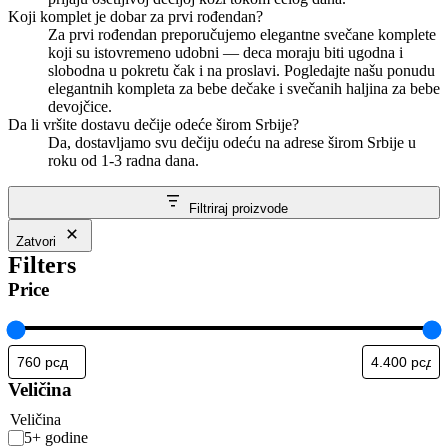
Koji komplet je dobar za prvi rođendan?
Za prvi rođendan preporučujemo elegantne svečane komplete
koji su istovremeno udobni — deca moraju biti ugodna i
slobodna u pokretu čak i na proslavi. Pogledajte našu ponudu
elegantnih kompleta za bebe dečake i svečanih haljina za bebe
devojčice.
Da li vršite dostavu dečije odeće širom Srbije?
Da, dostavljamo svu dečiju odeću na adrese širom Srbije u
roku od 1-3 radna dana.
Filtriraj proizvode
Zatvori
Filters
Price
Veličina
Veličina
5+ godine