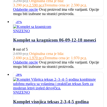
3.290
рсд
Originalna cena je bila:
3.290 рсд.
2.590
рсд
Trenutna cena je: 2.590 рсд.
Odaberite opcije
Ovaj proizvod ima više varijanti. Opcije
mogu biti izabrane na stranici proizvoda.
-27%
SNIZENO
Komplet sa kragnicom 06-09-12-18 meseci
0
out of 5
2.690
рсд
Originalna cena je bila:
2.690 рсд.
1.970
рсд
Trenutna cena je: 1.970 рсд.
Odaberite opcije
Ovaj proizvod ima više varijanti. Opcije
mogu biti izabrane na stranici proizvoda.
-29%
SNIZENO
Komplet visnjica teksas 2-3-4-5 godina