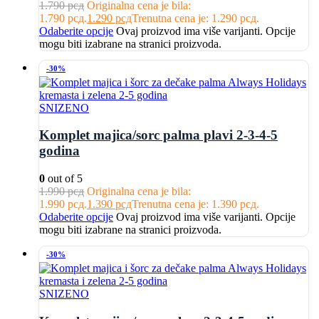
1.790
рсд
Originalna cena je bila:
1.790 рсд.
1.290
рсд
Trenutna cena je: 1.290 рсд.
Odaberite opcije
Ovaj proizvod ima više varijanti. Opcije
mogu biti izabrane na stranici proizvoda.
-30%
SNIZENO
Komplet majica/sorc palma plavi 2-3-4-5
godina
0
out of 5
1.990
рсд
Originalna cena je bila:
1.990 рсд.
1.390
рсд
Trenutna cena je: 1.390 рсд.
Odaberite opcije
Ovaj proizvod ima više varijanti. Opcije
mogu biti izabrane na stranici proizvoda.
-30%
SNIZENO