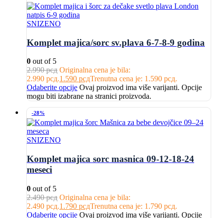
SNIZENO
Komplet majica/sorc sv.plava 6-7-8-9 godina
0
out of 5
2.990
рсд
Originalna cena je bila:
2.990 рсд.
1.590
рсд
Trenutna cena je: 1.590 рсд.
Odaberite opcije
Ovaj proizvod ima više varijanti. Opcije
mogu biti izabrane na stranici proizvoda.
-28%
SNIZENO
Komplet majica sorc masnica 09-12-18-24
meseci
0
out of 5
2.490
рсд
Originalna cena je bila:
2.490 рсд.
1.790
рсд
Trenutna cena je: 1.790 рсд.
Odaberite opcije
Ovaj proizvod ima više varijanti. Opcije