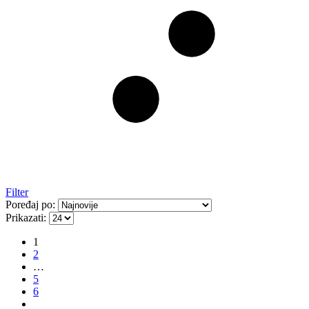
Filter
Poređaj po:
Prikazati:
1
2
…
5
6