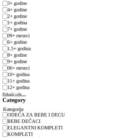
3+ godine
4+ godine
2+ godine
1+ godina
7+ godine
09+ meseci
6+ godine
1.5+ godina
8+ godine
9+ godine
06+ meseci
10+ godina
11+ godina
12+ godina
Prikaži više…
Category
Kategorija
ODEĆA ZA BEBE I DECU
BEBE DEČACI
ELEGANTNI KOMPLETI
KOMPLETI