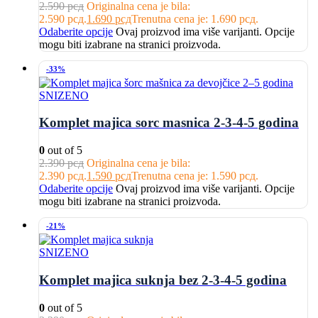
2.590
рсд
Originalna cena je bila:
2.590 рсд.
1.690
рсд
Trenutna cena je: 1.690 рсд.
Odaberite opcije
Ovaj proizvod ima više varijanti. Opcije
mogu biti izabrane na stranici proizvoda.
-33%
SNIZENO
Komplet majica sorc masnica 2-3-4-5 godina
0
out of 5
2.390
рсд
Originalna cena je bila:
2.390 рсд.
1.590
рсд
Trenutna cena je: 1.590 рсд.
Odaberite opcije
Ovaj proizvod ima više varijanti. Opcije
mogu biti izabrane na stranici proizvoda.
-21%
SNIZENO
Komplet majica suknja bez 2-3-4-5 godina
0
out of 5