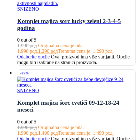
SNIZENO
Komplet majica sorc lucky zeleni 2-3-4-5
godina
0
out of 5
1.990
рсд
Originalna cena je bila:
1.990 рсд.
1.290
рсд
Trenutna cena je: 1.290 рсд.
Odaberite opcije
Ovaj proizvod ima više varijanti. Opcije
mogu biti izabrane na stranici proizvoda.
-25%
SNIZENO
Komplet majica šorc cvetići 09-12-18-24
meseci
0
out of 5
1.990
рсд
Originalna cena je bila:
1.990 рсд.
1.490
рсд
Trenutna cena je: 1.490 рсд.
Odaberite opcije
Ovaj proizvod ima više varijanti. Opcije