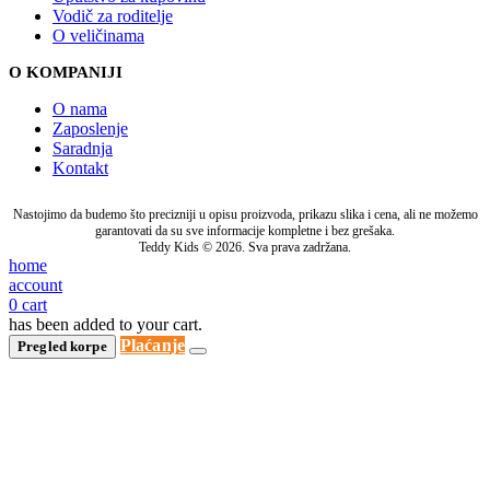
Vodič za roditelje
O veličinama
O KOMPANIJI
O nama
Zaposlenje
Saradnja
Kontakt
Nastojimo da budemo što precizniji u opisu proizvoda, prikazu slika i cena, ali ne možemo
garantovati da su sve informacije kompletne i bez grešaka.
Teddy Kids © 2026. Sva prava zadržana.
home
account
0
cart
has been added to your cart.
Plaćanje
Pregled korpe