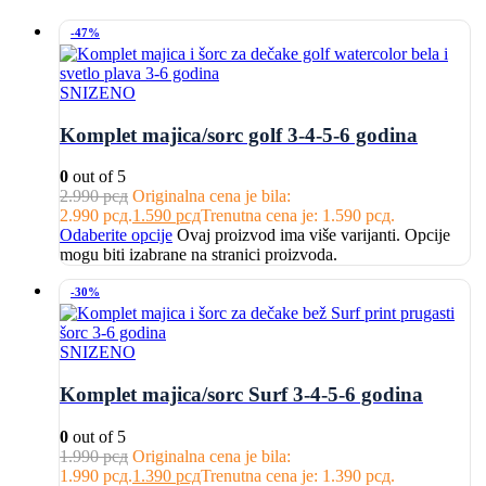
-47%
SNIZENO
Komplet majica/sorc golf 3-4-5-6 godina
0
out of 5
2.990
рсд
Originalna cena je bila:
2.990 рсд.
1.590
рсд
Trenutna cena je: 1.590 рсд.
Odaberite opcije
Ovaj proizvod ima više varijanti. Opcije
mogu biti izabrane na stranici proizvoda.
-30%
SNIZENO
Komplet majica/sorc Surf 3-4-5-6 godina
0
out of 5
1.990
рсд
Originalna cena je bila:
1.990 рсд.
1.390
рсд
Trenutna cena je: 1.390 рсд.