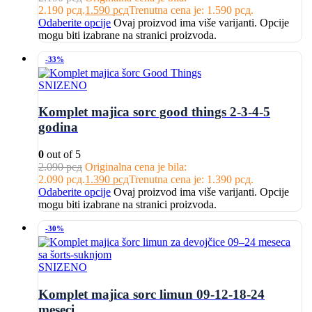
2.190 рсд.
1.590
рсд
Trenutna cena je: 1.590 рсд.
Odaberite opcije
Ovaj proizvod ima više varijanti. Opcije
mogu biti izabrane na stranici proizvoda.
-33%
SNIZENO
Komplet majica sorc good things 2-3-4-5
godina
0
out of 5
2.090
рсд
Originalna cena je bila:
2.090 рсд.
1.390
рсд
Trenutna cena je: 1.390 рсд.
Odaberite opcije
Ovaj proizvod ima više varijanti. Opcije
mogu biti izabrane na stranici proizvoda.
-30%
SNIZENO
Komplet majica sorc limun 09-12-18-24
meseci