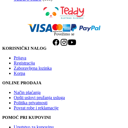
Povežimo se
KORISNIČKI NALOG
Prijava
Registracija
Zaboravljena lozinka
Korpa
ONLINE PRODAJA
Način plaćanja
Opšti uslovi pružanja usluga
Politika privatnosti
Povrat robe i reklamacije
POMOĆ PRI KUPOVINI
Uputstvo za kupovinu