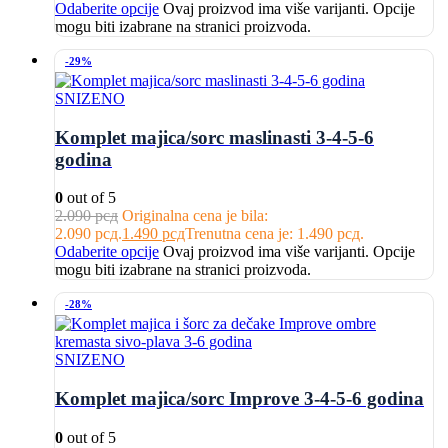
Odaberite opcije
Ovaj proizvod ima više varijanti. Opcije
mogu biti izabrane na stranici proizvoda.
-29%
SNIZENO
Komplet majica/sorc maslinasti 3-4-5-6
godina
0
out of 5
2.090
рсд
Originalna cena je bila:
2.090 рсд.
1.490
рсд
Trenutna cena je: 1.490 рсд.
Odaberite opcije
Ovaj proizvod ima više varijanti. Opcije
mogu biti izabrane na stranici proizvoda.
-28%
SNIZENO
Komplet majica/sorc Improve 3-4-5-6 godina
0
out of 5