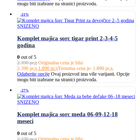
mogu biti izabrane na stranici proizvoda.
-21%
SNIZENO
Komplet majica sorc tigar print 2-3-4-5
godina
0
out of 5
2.390
рсд
Originalna cena je bila:
2.390 рсд.
1.890
рсд
Trenutna cena je: 1.890 рсд.
Odaberite opcije
Ovaj proizvod ima više varijanti. Opcije
mogu biti izabrane na stranici proizvoda.
-27%
SNIZENO
Komplet majica sorc meda 06-09-12-18
meseci
0
out of 5
2.190
рсд
Originalna cena je bila: