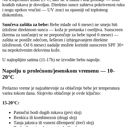
kratkih rukava je dovoljan. Direktno sunce zahteva pokrivenost ruku
i nogu uprkos vrućini — UV zraci su opasniji od toplotnog
diskomfora.
Sunčeva zaštita za bebe:
Bebe mlađe od 6 meseci ne smeju biti
izložene direktnom suncu — koža je pretanka i osetljiva. Sunscreen
(krema za sunčanje) se ne preporučuje za bebe ispod 6 meseci —
zaštita se postiže odećom, šeširom i izbjegavanjem direktne
izloženosti. Od 6 meseci nadalje možete koristiti sunscreen SPF 30+
na nepokrivenim delovima kože.
U najtoplijim satima (11-17h) ne izvodite bebu napolje.
Napolju u prolećnom/jesenskom vremenu — 10-
20°C
Prelazno vreme je najzahtevnije za oblačenje bebe jer temperatura
varira tokom dana. Slojevito oblačenje je ovde ključno:
15-20°C:
Pamučni bodi dugih rukava (prvi sloj)
Benkica ili kombinezon (drugi sloj)
Tanja jaknica ili vuneni džemperić (treći sloj)