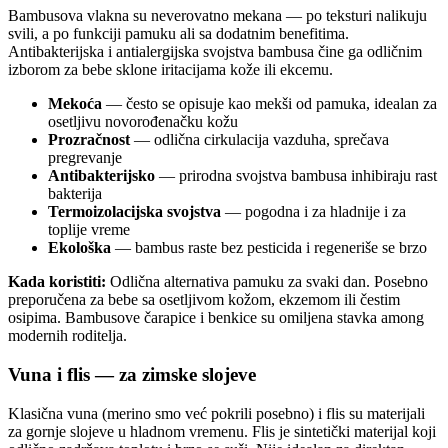
Bambusova vlakna su neverovatno mekana — po teksturi nalikuju
svili, a po funkciji pamuku ali sa dodatnim benefitima.
Antibakterijska i antialergijska svojstva bambusa čine ga odličnim
izborom za bebe sklone iritacijama kože ili ekcemu.
Mekoća
— često se opisuje kao mekši od pamuka, idealan za
osetljivu novorođenačku kožu
Prozračnost
— odlična cirkulacija vazduha, sprečava
pregrevanje
Antibakterijsko
— prirodna svojstva bambusa inhibiraju rast
bakterija
Termoizolacijska svojstva
— pogodna i za hladnije i za
toplije vreme
Ekološka
— bambus raste bez pesticida i regeneriše se brzo
Kada koristiti:
Odlična alternativa pamuku za svaki dan. Posebno
preporučena za bebe sa osetljivom kožom, ekzemom ili čestim
osipima. Bambusove čarapice i benkice su omiljena stavka among
modernih roditelja.
Vuna i flis — za zimske slojeve
Klasična vuna (merino smo već pokrili posebno) i flis su materijali
za gornje slojeve u hladnom vremenu. Flis je sintetički materijal koji