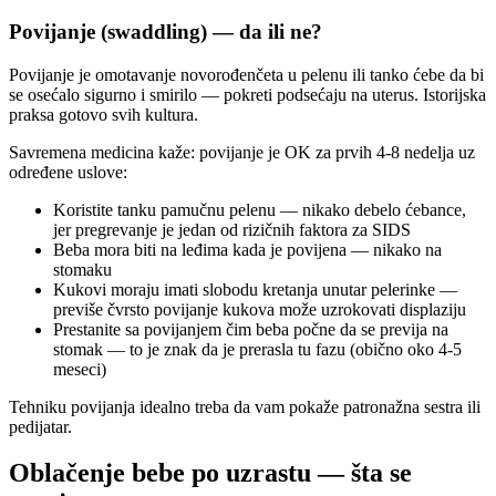
Povijanje (swaddling) — da ili ne?
Povijanje je omotavanje novorođenčeta u pelenu ili tanko ćebe da bi
se osećalo sigurno i smirilo — pokreti podsećaju na uterus. Istorijska
praksa gotovo svih kultura.
Savremena medicina kaže: povijanje je OK za prvih 4-8 nedelja uz
određene uslove:
Koristite tanku pamučnu pelenu — nikako debelo ćebance,
jer pregrevanje je jedan od rizičnih faktora za SIDS
Beba mora biti na leđima kada je povijena — nikako na
stomaku
Kukovi moraju imati slobodu kretanja unutar pelerinke —
previše čvrsto povijanje kukova može uzrokovati displaziju
Prestanite sa povijanjem čim beba počne da se previja na
stomak — to je znak da je prerasla tu fazu (obično oko 4-5
meseci)
Tehniku povijanja idealno treba da vam pokaže patronažna sestra ili
pedijatar.
Oblačenje bebe po uzrastu — šta se