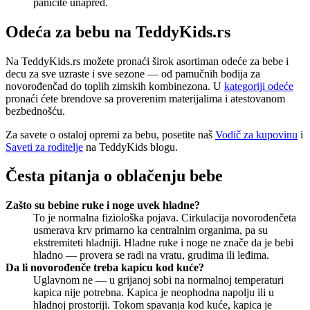
paničite unapred.
Odeća za bebu na TeddyKids.rs
Na TeddyKids.rs možete pronaći širok asortiman odeće za bebe i
decu za sve uzraste i sve sezone — od pamučnih bodija za
novorođenčad do toplih zimskih kombinezona. U
kategoriji odeće
pronaći ćete brendove sa proverenim materijalima i atestovanom
bezbednošću.
Za savete o ostaloj opremi za bebu, posetite naš
Vodič za kupovinu
i
Saveti za roditelje
na TeddyKids blogu.
Česta pitanja o oblačenju bebe
Zašto su bebine ruke i noge uvek hladne?
To je normalna fiziološka pojava. Cirkulacija novorođenčeta
usmerava krv primarno ka centralnim organima, pa su
ekstremiteti hladniji. Hladne ruke i noge ne znače da je bebi
hladno — provera se radi na vratu, grudima ili leđima.
Da li novorođenče treba kapicu kod kuće?
Uglavnom ne — u grijanoj sobi na normalnoj temperaturi
kapica nije potrebna. Kapica je neophodna napolju ili u
hladnoj prostoriji. Tokom spavanja kod kuće, kapica je