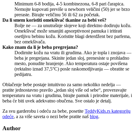
Minimum 6-8 bodija, 4-5 kombinezona, 6-8 pari čarapica.
Nemojte kupovati previše u newborn veličini (50) jer se brzo
preraste. Birajte veličinu 56 ili 62 za početak.
Da li smem koristiti omekšivač tkanine za bebi veš?
Bolje ne — za unutrašnje slojeve koji direktno dodiruju kožu.
Omekšivač može smanjiti apsorptivnost pamuka i iritirati
osetljivu bebinu kožu. Koristite blagi deterdžent bez parfema,
bez omekšivača.
Kako znam da li je beba pregrejana?
Dodirnite kožu na vratu ili grudima. Ako je topla i znojava —
beba je pregrejana. Skinite jedan sloj, prenesiste u prohladno
mesto, ponudite hranjenje. Ako temperatura ostaje povišena
(rektalno iznad 37,5°C) posle raskomotljivanja — obratite se
pedijatru.
Oblačenje bebe postaje intuitivno za samo nekoliko nedelja —
pratite jednostavno pravilo „jedan sloj više od sebe“, proveravajte
temperaturu na vratu i grudima, birajte pamuk i prirodne materijale, i
beba će biti uvek adekvatno obučena. Sve ostalo je detalj.
Za svu garderobu i odeću za bebe, posetite
TeddyKids.rs kategoriju
odeće
, a za više saveta o nezi bebe pratite naš
blog
.
Author