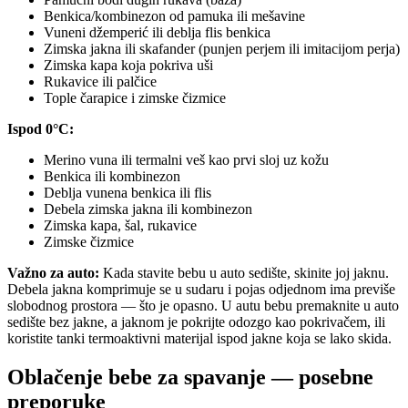
Benkica/kombinezon od pamuka ili mešavine
Vuneni džemperić ili deblja flis benkica
Zimska jakna ili skafander (punjen perjem ili imitacijom perja)
Zimska kapa koja pokriva uši
Rukavice ili palčice
Tople čarapice i zimske čizmice
Ispod 0°C:
Merino vuna ili termalni veš kao prvi sloj uz kožu
Benkica ili kombinezon
Deblja vunena benkica ili flis
Debela zimska jakna ili kombinezon
Zimska kapa, šal, rukavice
Zimske čizmice
Važno za auto:
Kada stavite bebu u auto sedište, skinite joj jaknu.
Debela jakna komprimuje se u sudaru i pojas odjednom ima previše
slobodnog prostora — što je opasno. U autu bebu premaknite u auto
sedište bez jakne, a jaknom je pokrijte odozgo kao pokrivačem, ili
koristite tanki termoaktivni materijal ispod jakne koja se lako skida.
Oblačenje bebe za spavanje — posebne
preporuke