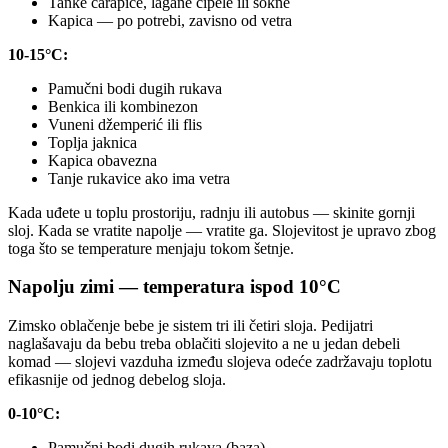
Tanke čarapice, lagane cipele ili sokne
Kapica — po potrebi, zavisno od vetra
10-15°C:
Pamučni bodi dugih rukava
Benkica ili kombinezon
Vuneni džemperić ili flis
Toplja jaknica
Kapica obavezna
Tanje rukavice ako ima vetra
Kada uđete u toplu prostoriju, radnju ili autobus — skinite gornji
sloj. Kada se vratite napolje — vratite ga. Slojevitost je upravo zbog
toga što se temperature menjaju tokom šetnje.
Napolju zimi — temperatura ispod 10°C
Zimsko oblačenje bebe je sistem tri ili četiri sloja. Pedijatri
naglašavaju da bebu treba oblačiti slojevito a ne u jedan debeli
komad — slojevi vazduha između slojeva odeće zadržavaju toplotu
efikasnije od jednog debelog sloja.
0-10°C:
Pamučni bodi dugih rukava (baza)