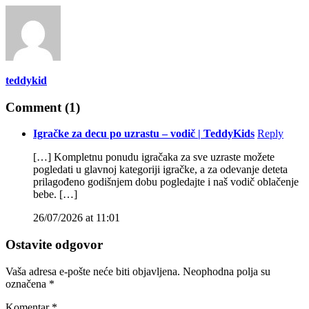
teddykid
Comment (1)
Igračke za decu po uzrastu – vodič | TeddyKids
Reply
[…] Kompletnu ponudu igračaka za sve uzraste možete
pogledati u glavnoj kategoriji igračke, a za odevanje deteta
prilagođeno godišnjem dobu pogledajte i naš vodič oblačenje
bebe. […]
26/07/2026 at 11:01
Ostavite odgovor
Vaša adresa e-pošte neće biti objavljena.
Neophodna polja su
označena
*
Komentar
*