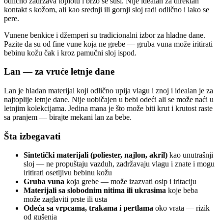
odlično zadržava toplotu i brzo se suši. Nije idealan za direktan
kontakt s kožom, ali kao srednji ili gornji sloj radi odlično i lako se
pere.
Vunene benkice i džemperi su tradicionalni izbor za hladne dane.
Pazite da su od fine vune koja ne grebe — gruba vuna može iritirati
bebinu kožu čak i kroz pamučni sloj ispod.
Lan — za vruće letnje dane
Lan je hladan materijal koji odlično upija vlagu i znoj i idealan je za
najtoplije letnje dane. Nije uobičajen u bebi odeći ali se može naći u
letnjim kolekcijama. Jedina mana je što može biti krut i krutost raste
sa pranjem — birajte mekani lan za bebe.
Šta izbegavati
Sintetički materijali (poliester, najlon, akril)
kao unutrašnji
sloj — ne propuštaju vazduh, zadržavaju vlagu i znate i mogu
iritirati osetljivu bebinu kožu
Gruba vuna
koja grebe — može izazvati osip i iritaciju
Materijali sa slobodnim nitima ili ukrasima
koje beba
može zaglaviti prste ili usta
Odeća sa vrpcama, trakama i pertlama
oko vrata — rizik
od gušenja