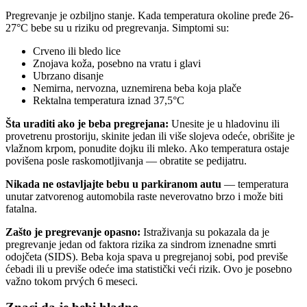
Pregrevanje je ozbiljno stanje. Kada temperatura okoline pređe 26-
27°C bebe su u riziku od pregrevanja. Simptomi su:
Crveno ili bledo lice
Znojava koža, posebno na vratu i glavi
Ubrzano disanje
Nemirna, nervozna, uznemirena beba koja plače
Rektalna temperatura iznad 37,5°C
Šta uraditi ako je beba pregrejana:
Unesite je u hladovinu ili
provetrenu prostoriju, skinite jedan ili više slojeva odeće, obrišite je
vlažnom krpom, ponudite dojku ili mleko. Ako temperatura ostaje
povišena posle raskomotljivanja — obratite se pedijatru.
Nikada ne ostavljajte bebu u parkiranom autu
— temperatura
unutar zatvorenog automobila raste neverovatno brzo i može biti
fatalna.
Zašto je pregrevanje opasno:
Istraživanja su pokazala da je
pregrevanje jedan od faktora rizika za sindrom iznenadne smrti
odojčeta (SIDS). Beba koja spava u pregrejanoj sobi, pod previše
ćebadi ili u previše odeće ima statistički veći rizik. Ovo je posebno
važno tokom prvých 6 meseci.