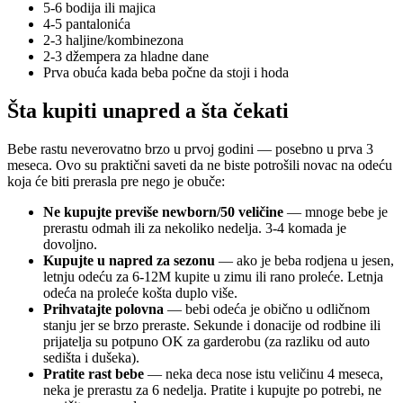
5-6 bodija ili majica
4-5 pantalonića
2-3 haljine/kombinezona
2-3 džempera za hladne dane
Prva obuća kada beba počne da stoji i hoda
Šta kupiti unapred a šta čekati
Bebe rastu neverovatno brzo u prvoj godini — posebno u prva 3
meseca. Ovo su praktični saveti da ne biste potrošili novac na odeću
koja će biti prerasla pre nego je obuče:
Ne kupujte previše newborn/50 veličine
— mnoge bebe je
prerastu odmah ili za nekoliko nedelja. 3-4 komada je
dovoljno.
Kupujte u napred za sezonu
— ako je beba rodjena u jesen,
letnju odeću za 6-12M kupite u zimu ili rano proleće. Letnja
odeća na proleće košta duplo više.
Prihvatajte polovna
— bebi odeća je obično u odličnom
stanju jer se brzo preraste. Sekunde i donacije od rodbine ili
prijatelja su potpuno OK za garderobu (za razliku od auto
sedišta i dušeka).
Pratite rast bebe
— neka deca nose istu veličinu 4 meseca,
neka je prerastu za 6 nedelja. Pratite i kupujte po potrebi, ne