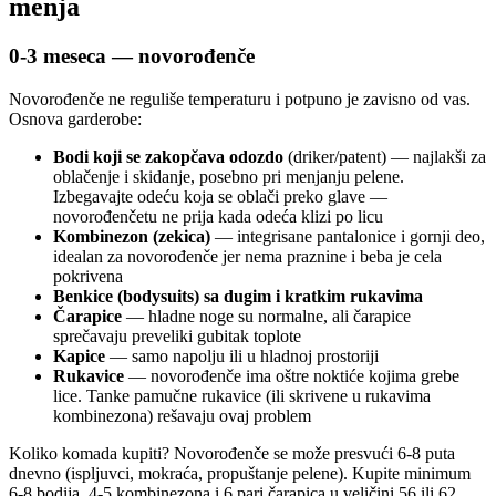
menja
0-3 meseca — novorođenče
Novorođenče ne reguliše temperaturu i potpuno je zavisno od vas.
Osnova garderobe:
Bodi koji se zakopčava odozdo
(driker/patent) — najlakši za
oblačenje i skidanje, posebno pri menjanju pelene.
Izbegavajte odeću koja se oblači preko glave —
novorođenčetu ne prija kada odeća klizi po licu
Kombinezon (zekica)
— integrisane pantalonice i gornji deo,
idealan za novorođenče jer nema praznine i beba je cela
pokrivena
Benkice (bodysuits) sa dugim i kratkim rukavima
Čarapice
— hladne noge su normalne, ali čarapice
sprečavaju preveliki gubitak toplote
Kapice
— samo napolju ili u hladnoj prostoriji
Rukavice
— novorođenče ima oštre noktiće kojima grebe
lice. Tanke pamučne rukavice (ili skrivene u rukavima
kombinezona) rešavaju ovaj problem
Koliko komada kupiti? Novorođenče se može presvući 6-8 puta
dnevno (ispljuvci, mokraća, propuštanje pelene). Kupite minimum
6-8 bodija, 4-5 kombinezona i 6 pari čarapica u veličini 56 ili 62.