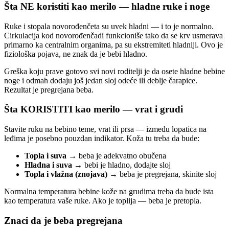
Šta NE koristiti kao merilo — hladne ruke i noge
Ruke i stopala novorođenčeta su uvek hladni — i to je normalno.
Cirkulacija kod novorođenčadi funkcioniše tako da se krv usmerava
primarno ka centralnim organima, pa su ekstremiteti hladniji. Ovo je
fiziološka pojava, ne znak da je bebi hladno.
Greška koju prave gotovo svi novi roditelji je da osete hladne bebine
noge i odmah dodaju još jedan sloj odeće ili deblje čarapice.
Rezultat je pregrejana beba.
Šta KORISTITI kao merilo — vrat i grudi
Stavite ruku na bebino teme, vrat ili prsa — između lopatica na
leđima je posebno pouzdan indikator. Koža tu treba da bude:
Topla i suva
→ beba je adekvatno obučena
Hladna i suva
→ bebi je hladno, dodajte sloj
Topla i vlažna (znojava)
→ beba je pregrejana, skinite sloj
Normalna temperatura bebine kože na grudima treba da bude ista
kao temperatura vaše ruke. Ako je toplija — beba je pretopla.
Znaci da je beba pregrejana