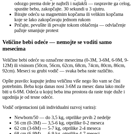
odozgo prema dole je najbrži i najlakši — raspravite ga celog,
spustite bebu, zakopčajte. 30 sekundi u 3 ujutru.
Birajte odeću sa magnetnim kopčama ili velikim kopčama
koje se lako zakopčavaju jednom rukom
Pričajte, pevušite ili pevajte tokom oblačenja — odvlačenje
pažnje smanjuje protest
Veličine bebi odeće — nemojte se voditi samo
mesecima
Veličine bebi odeće su označene mesecima (0-3M, 3-6M, 6-9M, 9-
12M) ili visinom (50cm, 56cm, 62cm, 68cm, 74cm, 80cm, 86cm,
92cm). Meseci su grubi vodič — svaka beba raste različito.
Opšte pravilo: kupujte jednu veličinu više nego što vam se čini
potrebnim. Beba koja danas nosi 3-6M za mesec dana lako može
biti u 6-9M. Odeća u kojoj beba ima prostora da raste traje duže i
ugodnija je od tesne odeće.
Vodič orijentacioni (ali individualni razvoj varira):
Newborn/50 — do 3,5 kg, otprilike prvih 2 nedelje
56 cm (0-3M) — 3,5-6 kg, otprilike 0-2 meseca
62 cm (3-6M) — 5-7 kg, otprilike 2-4 meseca
68 cm (6-9M) — 6-9 kg, otprilike 4-7 meseci