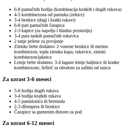
6-8 pamučnih bodija (kombinacija kratkih i dugih rukava)
4-5 kombinezona od pamuka (zekice)
3-4 benkice (dugi i kratki rukavi)
6-8 pari pamučnih čarapica
2-3 kapice (za napolju i hladnu prostoriju)
3-4 para tankih pamučnih rukavica
2 tanje pelene za povijanje
Zimske bebe dodatno: 2 vunene benkice ili merino
kombinezon, topla zimska kapa, rukavice, zimski
kombinezon/jaknica
Letnje bebe dodatno: 3-4 lagane letnje haljinice ili kratke
kombinezone, šeširić sa obodom za zaštitu od sunca
Za uzrast 3-6 meseci
5-6 bodija dugih rukava
3-4 bodija kratkih rukava
4-5 pantalonića ili bermuda
2-3 džempera ili benkice
Čarapice sa gumenim đonom za pod
Za uzrast 6-12 meseci