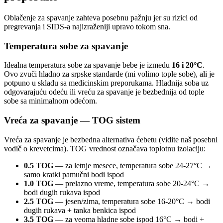
Oblačenje za spavanje zahteva posebnu pažnju jer su rizici od
pregrevanja i SIDS-a najizraženiji upravo tokom sna.
Temperatura sobe za spavanje
Idealna temperatura sobe za spavanje bebe je između
16 i 20°C
.
Ovo zvuči hladno za srpske standarde (mi volimo tople sobe), ali je
potpuno u skladu sa medicinskim preporukama. Hladnija soba uz
odgovarajuću odeću ili vreću za spavanje je bezbednija od tople
sobe sa minimalnom odećom.
Vreća za spavanje — TOG sistem
Vreća za spavanje je bezbedna alternativa ćebetu (vidite naš posebni
vodič o krevetcima). TOG vrednost označava toplotnu izolaciju:
0.5 TOG
— za letnje mesece, temperatura sobe 24-27°C →
samo kratki pamučni bodi ispod
1.0 TOG
— prelazno vreme, temperatura sobe 20-24°C →
bodi dugih rukava ispod
2.5 TOG
— jesen/zima, temperatura sobe 16-20°C → bodi
dugih rukava + tanka benkica ispod
3.5 TOG
— za veoma hladne sobe ispod 16°C → bodi +