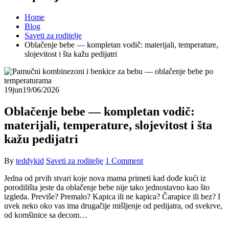
Home
Blog
Saveti za roditelje
Oblačenje bebe — kompletan vodič: materijali, temperature,
slojevitost i šta kažu pedijatri
19
jun
19/06/2026
Oblačenje bebe — kompletan vodič:
materijali, temperature, slojevitost i šta
kažu pedijatri
By
teddykid
Saveti za roditelje
1 Comment
Jedna od prvih stvari koje nova mama primeti kad dođe kući iz
porodilišta jeste da oblačenje bebe nije tako jednostavno kao što
izgleda. Previše? Premalo? Kapica ili ne kapica? Čarapice ili bez? I
uvek neko oko vas ima drugačije mišljenje od pedijatra, od svekrve,
od komšinice sa decom…