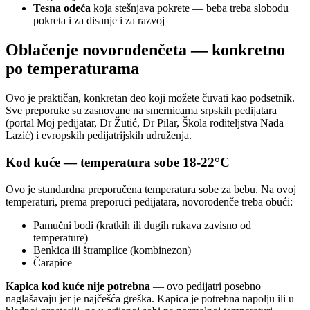
Tesna odeća
koja stešnjava pokrete — beba treba slobodu
pokreta i za disanje i za razvoj
Oblačenje novorođenčeta — konkretno
po temperaturama
Ovo je praktičan, konkretan deo koji možete čuvati kao podsetnik.
Sve preporuke su zasnovane na smernicama srpskih pedijatara
(portal Moj pedijatar, Dr Žutić, Dr Pilar, Škola roditeljstva Nada
Lazić) i evropskih pedijatrijskih udruženja.
Kod kuće — temperatura sobe 18-22°C
Ovo je standardna preporučena temperatura sobe za bebu. Na ovoj
temperaturi, prema preporuci pedijatara, novorođenče treba obući:
Pamučni bodi (kratkih ili dugih rukava zavisno od
temperature)
Benkica ili štramplice (kombinezon)
Čarapice
Kapica kod kuće nije potrebna
— ovo pedijatri posebno
naglašavaju jer je najčešća greška. Kapica je potrebna napolju ili u