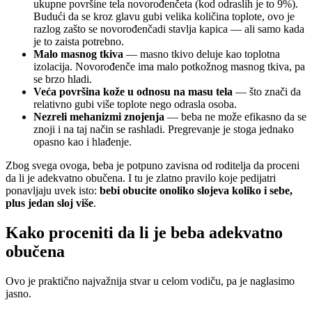
ukupne površine tela novorođenčeta (kod odraslih je to 9%).
Budući da se kroz glavu gubi velika količina toplote, ovo je
razlog zašto se novorođenčadi stavlja kapica — ali samo kada
je to zaista potrebno.
Malo masnog tkiva
— masno tkivo deluje kao toplotna
izolacija. Novorođenče ima malo potkožnog masnog tkiva, pa
se brzo hladi.
Veća površina kože u odnosu na masu tela
— što znači da
relativno gubi više toplote nego odrasla osoba.
Nezreli mehanizmi znojenja
— beba ne može efikasno da se
znoji i na taj način se rashladi. Pregrevanje je stoga jednako
opasno kao i hlađenje.
Zbog svega ovoga, beba je potpuno zavisna od roditelja da proceni
da li je adekvatno obučena. I tu je zlatno pravilo koje pedijatri
ponavljaju uvek isto:
bebi obucite onoliko slojeva koliko i sebe,
plus jedan sloj više
.
Kako proceniti da li je beba adekvatno
obučena
Ovo je praktično najvažnija stvar u celom vodiču, pa je naglasimo
jasno.