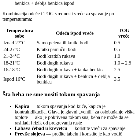
benkica + deblja benkica ispod
Kombinacija odeće i TOG vrednosti vreće za spavanje po
temperaturama:
Temperatura
TOG
Odeća ispod vreće
sobe
vreće
Iznad 27°C
Samo pelena ili kratki bodi
0.5
24-27°C
Kratki pamučni bodi
0.5
21-24°C
Bodi kratkih rukava
1.0
18-21°C
Bodi dugih rukava
1.0 – 2.5
16-18°C
Bodi dugih rukava + tanka benkica
2.5
Bodi dugih rukava + benkica + deblja
Ispod 16°C
3.5
benkica
Šta beba ne sme nositi tokom spavanja
Kapica
— tokom spavanja kod kuće, kapica je
kontraindikacija. Glava je glavni „ventil“ za oslobađanje viška
toplote — ako je pokrivena tokom sna, beba ne može da se
rashladi i rizik od pregrevanja raste
Labava ćebad u krevetcu
— koristite vreću za spavanje
Previše slojeva
— pređite tabelu i koristite je kao vodič