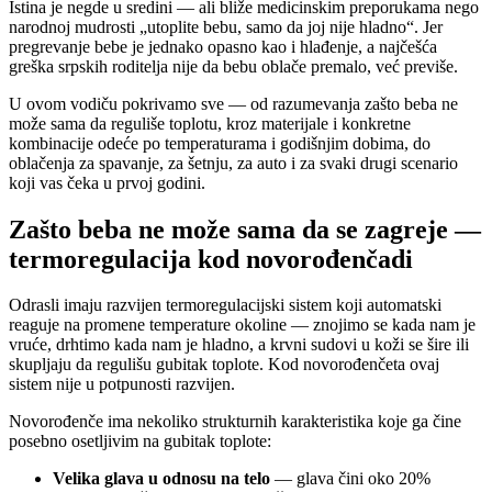
Istina je negde u sredini — ali bliže medicinskim preporukama nego
narodnoj mudrosti „utoplite bebu, samo da joj nije hladno“. Jer
pregrevanje bebe je jednako opasno kao i hlađenje, a najčešća
greška srpskih roditelja nije da bebu oblače premalo, već previše.
U ovom vodiču pokrivamo sve — od razumevanja zašto beba ne
može sama da reguliše toplotu, kroz materijale i konkretne
kombinacije odeće po temperaturama i godišnjim dobima, do
oblačenja za spavanje, za šetnju, za auto i za svaki drugi scenario
koji vas čeka u prvoj godini.
Zašto beba ne može sama da se zagreje —
termoregulacija kod novorođenčadi
Odrasli imaju razvijen termoregulacijski sistem koji automatski
reaguje na promene temperature okoline — znojimo se kada nam je
vruće, drhtimo kada nam je hladno, a krvni sudovi u koži se šire ili
skupljaju da regulišu gubitak toplote. Kod novorođenčeta ovaj
sistem nije u potpunosti razvijen.
Novorođenče ima nekoliko strukturnih karakteristika koje ga čine
posebno osetljivim na gubitak toplote:
Velika glava u odnosu na telo
— glava čini oko 20%