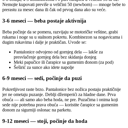
Nemojte kupovati previše u veličini 50 (newborn) — mnoge bebe to
prerastu za mesec dana ili čak od prvog dana ako su veće.
3-6 meseci — beba postaje aktivnija
Beba počinje da se pomera, razvijaju se motoričke veštine, grabi
rukama i noge su u stalnom pokretu. Kombinezon sa nogavicama i
dugim rukavima i dalje je praktičan. Uvode se:
Pantalonice odvojeno od gornjeg dela — lakše za
presvlačenje gornjeg dela bez skidanja donjeg
Meki papučice ili čarapice sa gumenim đonom (za pod)
Šeširić za sunce ako idete napolje
6-9 meseci — sedi, počinje da puzi
Pokretljivost raste brzo. Pantalonice bez nožica postaju praktičnije
jer ne ometaju puzanje. Deblji džemperići za hladne dane. Prva
obuća — ali samo ako beba hoda, ne pre. Puzačima i onima koji
sede nije potrebna prava obuća — koristite čarapice sa gumenim
đonom za sigurniji oslonac na parketu.
9-12 meseci — stoji, počinje da hoda