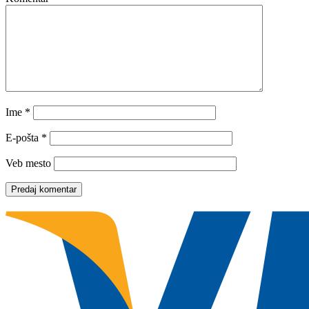
Ime
*
E-pošta
*
Veb mesto