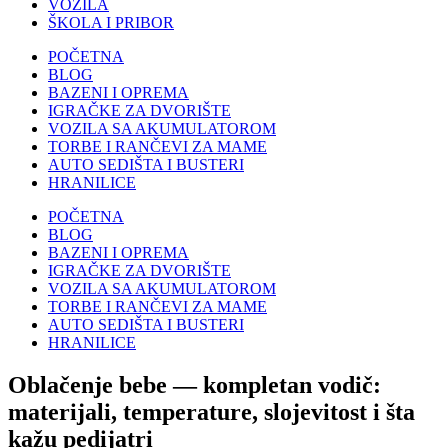
VOZILA
ŠKOLA I PRIBOR
POČETNA
BLOG
BAZENI I OPREMA
IGRAČKE ZA DVORIŠTE
VOZILA SA AKUMULATOROM
TORBE I RANČEVI ZA MAME
AUTO SEDIŠTA I BUSTERI
HRANILICE
POČETNA
BLOG
BAZENI I OPREMA
IGRAČKE ZA DVORIŠTE
VOZILA SA AKUMULATOROM
TORBE I RANČEVI ZA MAME
AUTO SEDIŠTA I BUSTERI
HRANILICE
Oblačenje bebe — kompletan vodič:
materijali, temperature, slojevitost i šta
kažu pedijatri