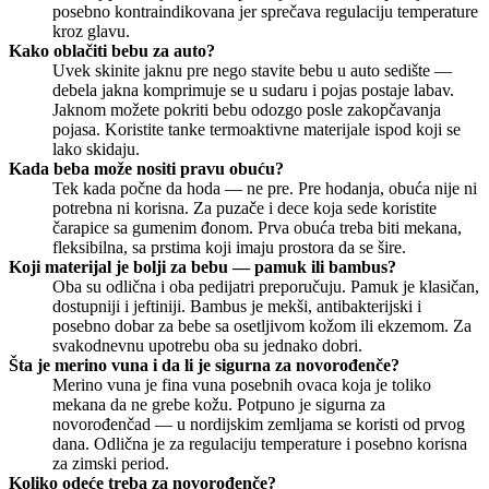
posebno kontraindikovana jer sprečava regulaciju temperature
kroz glavu.
Kako oblačiti bebu za auto?
Uvek skinite jaknu pre nego stavite bebu u auto sedište —
debela jakna komprimuje se u sudaru i pojas postaje labav.
Jaknom možete pokriti bebu odozgo posle zakopčavanja
pojasa. Koristite tanke termoaktivne materijale ispod koji se
lako skidaju.
Kada beba može nositi pravu obuću?
Tek kada počne da hoda — ne pre. Pre hodanja, obuća nije ni
potrebna ni korisna. Za puzače i dece koja sede koristite
čarapice sa gumenim đonom. Prva obuća treba biti mekana,
fleksibilna, sa prstima koji imaju prostora da se šire.
Koji materijal je bolji za bebu — pamuk ili bambus?
Oba su odlična i oba pedijatri preporučuju. Pamuk je klasičan,
dostupniji i jeftiniji. Bambus je mekši, antibakterijski i
posebno dobar za bebe sa osetljivom kožom ili ekzemom. Za
svakodnevnu upotrebu oba su jednako dobri.
Šta je merino vuna i da li je sigurna za novorođenče?
Merino vuna je fina vuna posebnih ovaca koja je toliko
mekana da ne grebe kožu. Potpuno je sigurna za
novorođenčad — u nordijskim zemljama se koristi od prvog
dana. Odlična je za regulaciju temperature i posebno korisna
za zimski period.
Koliko odeće treba za novorođenče?