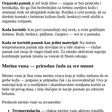
Organski pamuk
je još bolji izbor — uzgaja se bez pesticida i
hemikalija, što ga čini bezbednijim za bebinu osetljivu kožu i
smanjuje rizik od alergijskih reakcija. Razlika u ceni postoji, ali za
direktni kontakt s bebinom kožom (bodi, benkice) vredi uložiti u
organsku varijantu.
Kada koristiti:
Kao prvi (unutrašnji) sloj uvek, u svim godišnjim
dobima. Bodi, benkice, pidžame, čarapice — sve to u pamuku.
Kada ne koristiti pamuk kao jedini materijal:
Na niskim
temperaturama pamuk nije dovoljan ni u više slojeva — vlažan
pamuk (od znoja ili vlage) hladi telo. Za zimske aktivnosti napolju
kombinujte pamuk iznutra sa vunom ili flisem odozgo.
Merino vuna — prirodno čudo za sve sezone
Merino vuna je fina vuna merino ovaca koja je toliko mekana da ne
grebe kožu — potpuno je prikladna čak i za novorođenčad. Ovo je
materijal koji se u nordijskim i skandinavskim zemljama koristi za
bebe od prvog dana, i nisu slučajno te nacije poznate po zdravim
bebama.
Prednosti merino vune su izvanredne:
Termoregulacija
— vlakna merino vune aktivno regulišu