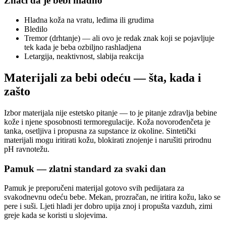
Znaci da je bebi hladno
Hladna koža na vratu, leđima ili grudima
Bledilo
Tremor (drhtanje) — ali ovo je redak znak koji se pojavljuje
tek kada je beba ozbiljno rashladjena
Letargija, neaktivnost, slabija reakcija
Materijali za bebi odeću — šta, kada i
zašto
Izbor materijala nije estetsko pitanje — to je pitanje zdravlja bebine
kože i njene sposobnosti termoregulacije. Koža novorođenčeta je
tanka, osetljiva i propusna za supstance iz okoline. Sintetički
materijali mogu iritirati kožu, blokirati znojenje i narušiti prirodnu
pH ravnotežu.
Pamuk — zlatni standard za svaki dan
Pamuk je preporučeni materijal gotovo svih pedijatara za
svakodnevnu odeću bebe. Mekan, prozračan, ne iritira kožu, lako se
pere i suši. Ljeti hladi jer dobro upija znoj i propušta vazduh, zimi
greje kada se koristi u slojevima.