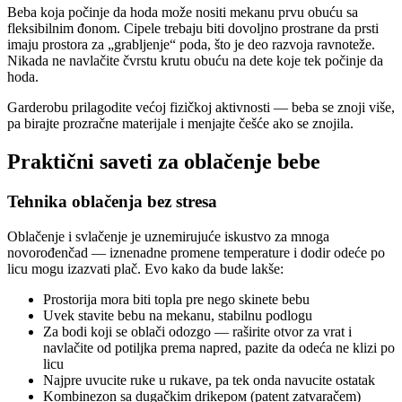
Beba koja počinje da hoda može nositi mekanu prvu obuću sa
fleksibilnim đonom. Cipele trebaju biti dovoljno prostrane da prsti
imaju prostora za „grabljenje“ poda, što je deo razvoja ravnoteže.
Nikada ne navlačite čvrstu krutu obuću na dete koje tek počinje da
hoda.
Garderobu prilagodite većoj fizičkoj aktivnosti — beba se znoji više,
pa birajte prozračne materijale i menjajte češće ako se znojila.
Praktični saveti za oblačenje bebe
Tehnika oblačenja bez stresa
Oblačenje i svlačenje je uznemirujuće iskustvo za mnoga
novorođenčad — iznenadne promene temperature i dodir odeće po
licu mogu izazvati plač. Evo kako da bude lakše:
Prostorija mora biti topla pre nego skinete bebu
Uvek stavite bebu na mekanu, stabilnu podlogu
Za bodi koji se oblači odozgo — raširite otvor za vrat i
navlačite od potiljka prema napred, pazite da odeća ne klizi po
licu
Najpre uvucite ruke u rukave, pa tek onda navucite ostatak
Kombinezon sa dugačkim drikером (patent zatvaračem)