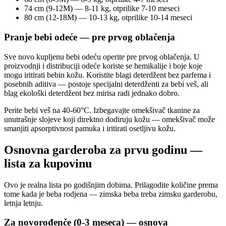
74 cm (9-12M) — 8-11 kg, otprilike 7-10 meseci
80 cm (12-18M) — 10-13 kg, otprilike 10-14 meseci
Pranje bebi odeće — pre prvog oblačenja
Sve novo kupljenu bebi odeću operite pre prvog oblačenja. U
proizvodnji i distribuciji odeće koriste se hemikalije i boje koje
mogu iritirati bebin kožu. Koristite blagi deterdžent bez parfema i
posebnih aditiva — postoje specijalni deterdženti za bebi veš, ali
blag ekološki deterdžent bez mirisa radi jednako dobro.
Perite bebi veš na 40-60°C. Izbegavajte omekšivač tkanine za
unutrašnje slojeve koji direktno dodiruju kožu — omekšivač može
smanjiti apsorptivnost pamuka i iritirati osetljivu kožu.
Osnovna garderoba za prvu godinu —
lista za kupovinu
Ovo je realna lista po godišnjim dobima. Prilagodite količine prema
tome kada je beba rodjena — zimska beba treba zimsku garderobu,
letnja letnju.
Za novorođenče (0-3 meseca) — osnova