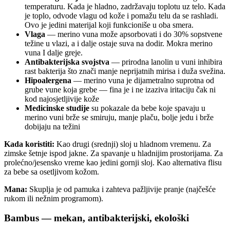
temperaturu. Kada je hladno, zadržavaju toplotu uz telo. Kada
je toplo, odvode vlagu od kože i pomažu telu da se rashladi.
Ovo je jedini materijal koji funkcioniše u oba smera.
Vlaga
— merino vuna može apsorbovati i do 30% sopstvene
težine u vlazi, a i dalje ostaje suva na dodir. Mokra merino
vuna I dalje greje.
Antibakterijska svojstva
— prirodna lanolin u vuni inhibira
rast bakterija što znači manje neprijatnih mirisa i duža svežina.
Hipoalergena
— merino vuna je dijametralno suprotna od
grube vune koja grebe — fina je i ne izaziva iritaciju čak ni
kod najosjetljivije kože
Medicinske studije
su pokazale da bebe koje spavaju u
merino vuni brže se smiruju, manje plaču, bolje jedu i brže
dobijaju na težini
Kada koristiti:
Kao drugi (srednji) sloj u hladnom vremenu. Za
zimske šetnje ispod jakne. Za spavanje u hladnijim prostorijama. Za
prolećno/jesensko vreme kao jedini gornji sloj. Kao alternativa flisu
za bebe sa osetljivom kožom.
Mana:
Skuplja je od pamuka i zahteva pažljivije pranje (najčešće
rukom ili nežnim programom).
Bambus — mekan, antibakterijski, ekološki