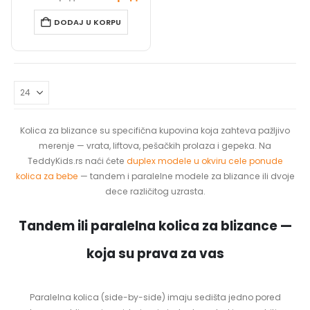
DODAJ U KORPU
Kolica za blizance su specifična kupovina koja zahteva pažljivo
merenje — vrata, liftova, pešačkih prolaza i gepeka. Na
TeddyKids.rs naći ćete
duplex modele u okviru cele ponude
kolica za bebe
— tandem i paralelne modele za blizance ili dvoje
dece različitog uzrasta.
Tandem ili paralelna kolica za blizance —
koja su prava za vas
Paralelna kolica (side-by-side) imaju sedišta jedno pored