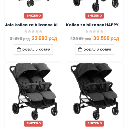
SNIZENO
SNIZENO
Joie kolica za blizance AIRE,Nectar&Mineral
Kolica za blizance HAPPY 2 light grey
0
out of 5
0
out of 5
22.990
рсд
30.599
рсд
31.990
рсд
42.999
рсд
DODAJ U KORPU
DODAJ U KORPU
SNIZENO
SNIZENO