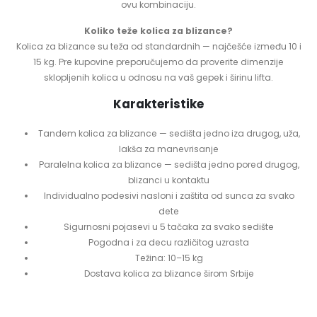
ovu kombinaciju.
Koliko teže kolica za blizance?
Kolica za blizance su teža od standardnih — najčešće između 10 i
15 kg. Pre kupovine preporučujemo da proverite dimenzije
sklopljenih kolica u odnosu na vaš gepek i širinu lifta.
Karakteristike
Tandem kolica za blizance — sedišta jedno iza drugog, uža,
lakša za manevrisanje
Paralelna kolica za blizance — sedišta jedno pored drugog,
blizanci u kontaktu
Individualno podesivi nasloni i zaštita od sunca za svako
dete
Sigurnosni pojasevi u 5 tačaka za svako sedište
Pogodna i za decu različitog uzrasta
Težina: 10–15 kg
Dostava kolica za blizance širom Srbije