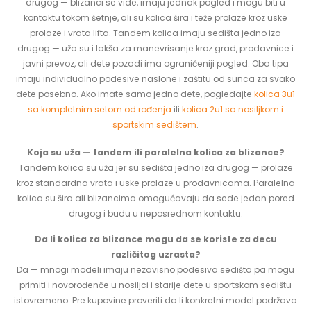
drugog — blizanci se vide, imaju jednak pogled i mogu biti u
kontaktu tokom šetnje, ali su kolica šira i teže prolaze kroz uske
prolaze i vrata lifta. Tandem kolica imaju sedišta jedno iza
drugog — uža su i lakša za manevrisanje kroz grad, prodavnice i
javni prevoz, ali dete pozadi ima ograničeniji pogled. Oba tipa
imaju individualno podesive naslone i zaštitu od sunca za svako
dete posebno. Ako imate samo jedno dete, pogledajte
kolica 3u1
sa kompletnim setom od rođenja
ili
kolica 2u1 sa nosiljkom i
sportskim sedištem
.
Koja su uža — tandem ili paralelna kolica za blizance?
Tandem kolica su uža jer su sedišta jedno iza drugog — prolaze
kroz standardna vrata i uske prolaze u prodavnicama. Paralelna
kolica su šira ali blizancima omogućavaju da sede jedan pored
drugog i budu u neposrednom kontaktu.
Da li kolica za blizance mogu da se koriste za decu
različitog uzrasta?
Da — mnogi modeli imaju nezavisno podesiva sedišta pa mogu
primiti i novorođenče u nosiljci i starije dete u sportskom sedištu
istovremeno. Pre kupovine proveriti da li konkretni model podržava