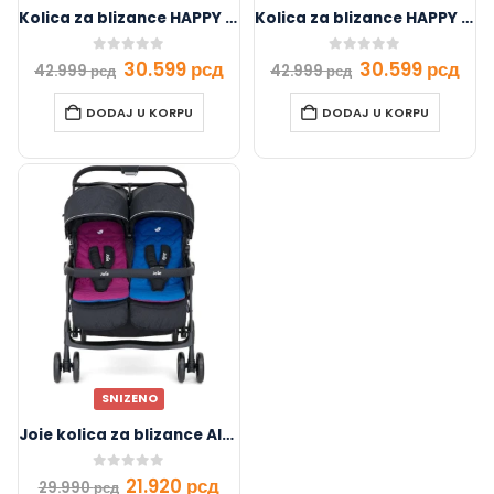
Kolica za blizance HAPPY 2 dark grey
Kolica za blizance HAPPY 2 black
0
out of 5
0
out of 5
30.599
рсд
30.599
рсд
42.999
рсд
42.999
рсд
DODAJ U KORPU
DODAJ U KORPU
SNIZENO
Joie kolica za blizance AIRE
0
out of 5
21.920
рсд
29.990
рсд