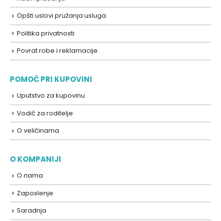
Opšti uslovi pružanja usluga
Politika privatnosti
Povrat robe i reklamacije
POMOĆ PRI KUPOVINI
Uputstvo za kupovinu
Vodič za roditelje
O veličinama
O KOMPANIJI
O nama
Zaposlenje
Saradnja