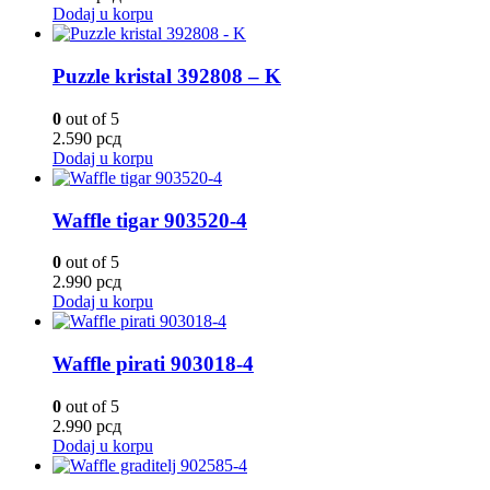
Dodaj u korpu
Puzzle kristal 392808 – K
0
out of 5
2.590
рсд
Dodaj u korpu
Waffle tigar 903520-4
0
out of 5
2.990
рсд
Dodaj u korpu
Waffle pirati 903018-4
0
out of 5
2.990
рсд
Dodaj u korpu