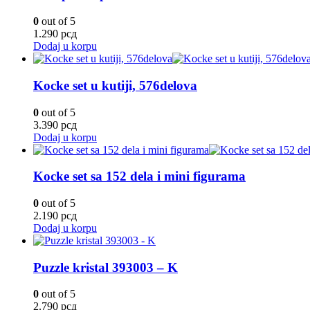
0
out of 5
1.290
рсд
Dodaj u korpu
Kocke set u kutiji, 576delova
0
out of 5
3.390
рсд
Dodaj u korpu
Kocke set sa 152 dela i mini figurama
0
out of 5
2.190
рсд
Dodaj u korpu
Puzzle kristal 393003 – K
0
out of 5
2.790
рсд