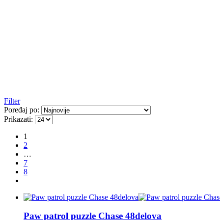
Filter
Poređaj po:
Prikazati:
1
2
…
7
8
Paw patrol puzzle Chase 48delova