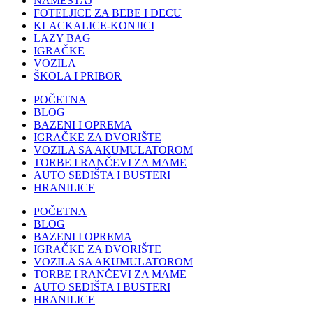
NAMEŠTAJ
FOTELJICE ZA BEBE I DECU
KLACKALICE-KONJICI
LAZY BAG
IGRAČKE
VOZILA
ŠKOLA I PRIBOR
POČETNA
BLOG
BAZENI I OPREMA
IGRAČKE ZA DVORIŠTE
VOZILA SA AKUMULATOROM
TORBE I RANČEVI ZA MAME
AUTO SEDIŠTA I BUSTERI
HRANILICE
POČETNA
BLOG
BAZENI I OPREMA
IGRAČKE ZA DVORIŠTE
VOZILA SA AKUMULATOROM
TORBE I RANČEVI ZA MAME
AUTO SEDIŠTA I BUSTERI
HRANILICE