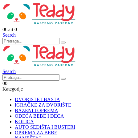
0
Cart
0
Search
Search
0
0
Kategorije
DVORISTE I BASTA
IGRAČKE ZA DVORIŠTE
BAZENI I OPREMA
ODEĆA BEBE I DECA
KOLICA
AUTO SEDIŠTA I BUSTERI
OPREMA ZA BEBE