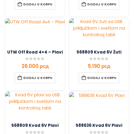
DODAJ U KORPU
DODAJ U KORPU
UTW Off Road 4×4 – Plavi
568809 Kvad 6V Žuti
0
out of 5
0
out of 5
26.000
рсд
5.190
рсд
DODAJ U KORPU
DODAJ U KORPU
568809 Kvad 6V Plavi
588636 Kvad 6V Plavi