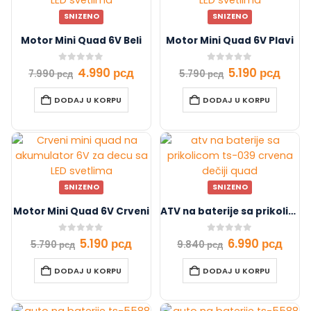
SNIZENO
SNIZENO
Motor Mini Quad 6V Beli
Motor Mini Quad 6V Plavi
0
out of 5
0
out of 5
4.990
рсд
5.190
рсд
7.990
рсд
5.790
рсд
DODAJ U KORPU
DODAJ U KORPU
SNIZENO
SNIZENO
Motor Mini Quad 6V Crveni
ATV na baterije sa prikolicom TS-039 Crvena
0
out of 5
0
out of 5
5.190
рсд
6.990
рсд
5.790
рсд
9.840
рсд
DODAJ U KORPU
DODAJ U KORPU