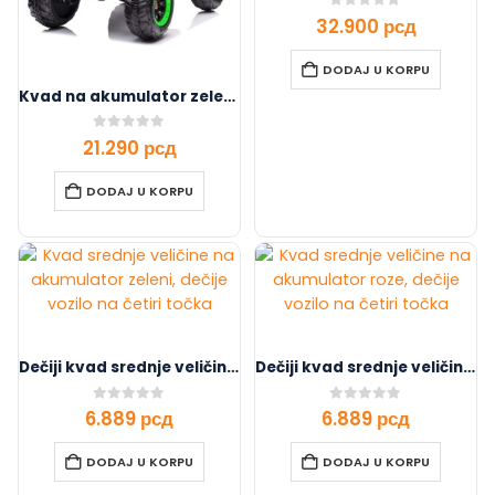
0
out of 5
32.900
рсд
DODAJ U KORPU
Kvad na akumulator zeleni 12V 7Ah
0
out of 5
21.290
рсд
DODAJ U KORPU
Dečiji kvad srednje veličine na akumulator Zeleni (6V)
Dečiji kvad srednje veličine na akumulator Roze(6V)
0
out of 5
0
out of 5
6.889
рсд
6.889
рсд
DODAJ U KORPU
DODAJ U KORPU