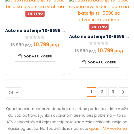
SNIZENO
SNIZENO
Auto na baterije TS-5588 Bela
Auto na baterije TS-5588 Crvena
0
out of 5
10.799
рсд
15.999
рсд
0
out of 5
10.799
рсд
15.999
рсд
DODAJ U KORPU
DODAJ U KORPU
1
2
3
Quad na akumulator za decu koji ne klizi, ne pada i koji dete može
da vozi po travi, šljunku i dvorišnom terenu bez problema — to su
ATV četvorotočkaši koje roditelji traže kada žele nešto robusnije od
klasičnog autića. Na TeddyKids.rs naći ćete
quad i ATV vozila na