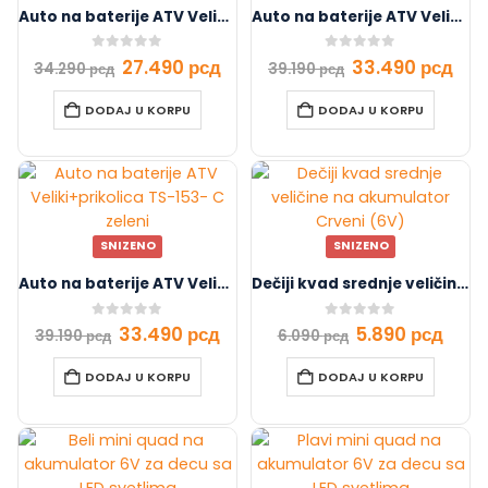
Auto na baterije ATV Veliki TS-153-B zeleni
Auto na baterije ATV Veliki+prikolica TS-153- C crveni
0
out of 5
0
out of 5
27.490
рсд
33.490
рсд
34.290
рсд
39.190
рсд
DODAJ U KORPU
DODAJ U KORPU
SNIZENO
SNIZENO
Auto na baterije ATV Veliki+prikolica TS-153- C zeleni
Dečiji kvad srednje veličine na akumulator Crveni (6V)
0
out of 5
0
out of 5
33.490
рсд
5.890
рсд
39.190
рсд
6.090
рсд
DODAJ U KORPU
DODAJ U KORPU