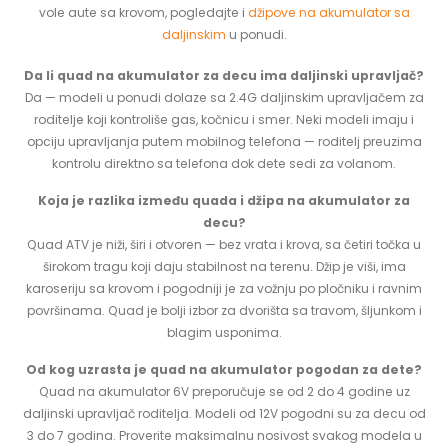
vole aute sa krovom, pogledajte i
džipove na akumulator sa
daljinskim
u ponudi.
Da li quad na akumulator za decu ima daljinski upravljač?
Da — modeli u ponudi dolaze sa 2.4G daljinskim upravljačem za
roditelje koji kontroliše gas, kočnicu i smer. Neki modeli imaju i
opciju upravljanja putem mobilnog telefona — roditelj preuzima
kontrolu direktno sa telefona dok dete sedi za volanom.
Koja je razlika između quada i džipa na akumulator za
decu?
Quad ATV je niži, širi i otvoren — bez vrata i krova, sa četiri točka u
širokom tragu koji daju stabilnost na terenu. Džip je viši, ima
karoseriju sa krovom i pogodniji je za vožnju po pločniku i ravnim
površinama. Quad je bolji izbor za dvorišta sa travom, šljunkom i
blagim usponima.
Od kog uzrasta je quad na akumulator pogodan za dete?
Quad na akumulator 6V preporučuje se od 2 do 4 godine uz
daljinski upravljač roditelja. Modeli od 12V pogodni su za decu od
3 do 7 godina. Proverite maksimalnu nosivost svakog modela u