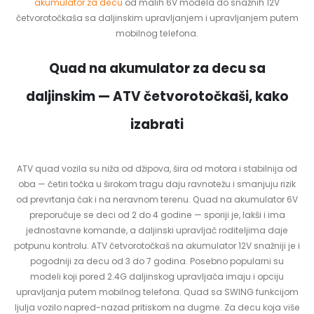
akumulator za decu
od malih 6V modela do snažnih 12V
četvorotočkaša sa daljinskim upravljanjem i upravljanjem putem
mobilnog telefona.
Quad na akumulator za decu sa
daljinskim — ATV četvorotočkaši, kako
izabrati
ATV quad vozila su niža od džipova, šira od motora i stabilnija od
oba — četiri točka u širokom tragu daju ravnotežu i smanjuju rizik
od prevrtanja čak i na neravnom terenu. Quad na akumulator 6V
preporučuje se deci od 2 do 4 godine — sporiji je, lakši i ima
jednostavne komande, a daljinski upravljač roditeljima daje
potpunu kontrolu. ATV četvorotočkaš na akumulator 12V snažniji je i
pogodniji za decu od 3 do 7 godina. Posebno popularni su
modeli koji pored 2.4G daljinskog upravljača imaju i opciju
upravljanja putem mobilnog telefona. Quad sa SWING funkcijom
ljulja vozilo napred-nazad pritiskom na dugme. Za decu koja više