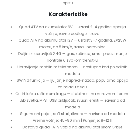
opisu.
Karakteristike
Quad ATV na akumulator 6V — uzrast 2–4 godine, sporija
vožnja, ravne podloge i trava
Quad ATV na akumulator 12V — uzrast 3–7 godina, 2×25W
motori, do 5 km/h, trava i neravnine
Daljinski upravljač 2.4G — gas, kočnica, smer, preuzimanje
kontrole u svakom trenutku
Upravljanje mobilnim telefonom — dostupno kod pojedinih
modela
SWING funkcija — ljuljanje napred-nazad, popularna opcija
za mlađu decu
Četiri točka u širokom tragu — stabilnost na neravnom terenu
LED svetla, MP3 i USB priključak, zvučni efekti — zavisno od
modela
Sigurnosni pojas, soft start, rikverc — zavisno od modela
Vreme vožnje: 45–90 min | Punjenje: 8–12 h
Dostava quad i ATV vozila na akumulator širom Srbije