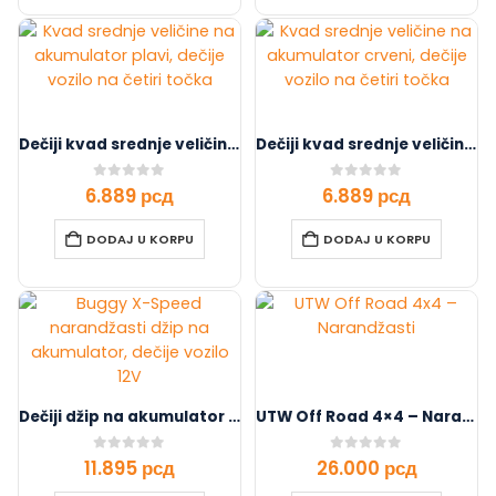
Dečiji kvad srednje veličine na akumulator Plavi (6V)
Dečiji kvad srednje veličine na akumulator Crveni (6V)
0
out of 5
0
out of 5
6.889
рсд
6.889
рсд
DODAJ U KORPU
DODAJ U KORPU
Dečiji džip na akumulator Buggy X-Speed Narandžasti (12V)
UTW Off Road 4×4 – Narandžasti
0
out of 5
0
out of 5
11.895
рсд
26.000
рсд