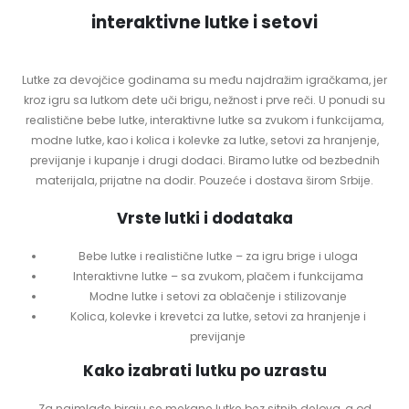
interaktivne lutke i setovi
Lutke za devojčice godinama su među najdražim igračkama, jer
kroz igru sa lutkom dete uči brigu, nežnost i prve reči. U ponudi su
realistične bebe lutke, interaktivne lutke sa zvukom i funkcijama,
modne lutke, kao i kolica i kolevke za lutke, setovi za hranjenje,
previjanje i kupanje i drugi dodaci. Biramo lutke od bezbednih
materijala, prijatne na dodir. Pouzeće i dostava širom Srbije.
Vrste lutki i dodataka
Bebe lutke i realistične lutke – za igru brige i uloga
Interaktivne lutke – sa zvukom, plačem i funkcijama
Modne lutke i setovi za oblačenje i stilizovanje
Kolica, kolevke i krevetci za lutke, setovi za hranjenje i
previjanje
Kako izabrati lutku po uzrastu
Za najmlađe biraju se mekane lutke bez sitnih delova, a od