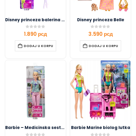
Disney princeza balerina Tiana
Disney princeza Belle
0
out of 5
0
out of 5
1.890
рсд
3.590
рсд
DODAJ U KORPU
DODAJ U KORPU
Barbie – Medicinska sestra sa dodacima
Barbie Marine biolog lutka