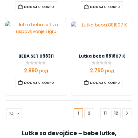
DODAJ U KORPU
DODAJ U KORPU
BEBA SET 098311
Lutka beba 881807 K
0
out of 5
0
out of 5
2.990
рсд
2.760
рсд
DODAJ U KORPU
DODAJ U KORPU
…
1
2
11
12
Lutke za devojčice – bebe lutke,