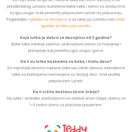
predškolskog uzrasta realistične bebe lutke i setovi sa dodacima
za igru uloga. Uvek proverite preporučeni uzrast na pakovanju.
Pogledajte i
igračke za devojčice
, a za ideje po uzrastu naš
vodič:
igračke za decu po uzrastu
.
Koja lutka je dobra za devojčicu od 3 godine?
Bebe lutke srednje veličine i jednostavni setovi za hranjenje i
previjanje, koji podstiču igru uloga i govor.
Da li su lutke bezbedne za bebe i malu decu?
Za najmlađe biramo mekane lutke bez sitnih delova; interaktivne
lutke sa baterijama namenjene su starijoj deci. Uvek pratite
preporučeni uzrast.
Da li vršite dostavu širom Srbije?
Da, lutke i dodatke dostavljamo na adrese širom Srbije, obično za
1–3 radna dana, uz plaćanje pouzećem.