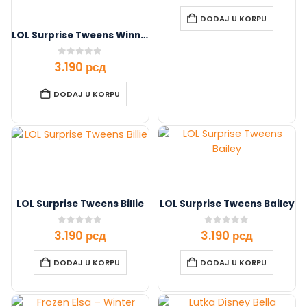
DODAJ U KORPU
LOL Surprise Tweens Winnie
0
out of 5
3.190
рсд
DODAJ U KORPU
LOL Surprise Tweens Billie
LOL Surprise Tweens Bailey
0
out of 5
0
out of 5
3.190
рсд
3.190
рсд
DODAJ U KORPU
DODAJ U KORPU