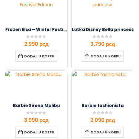
Frozen Elsa – Winter Festival Edition
Lutka Disney Bella princess
0
out of 5
0
out of 5
2.990
рсд
3.790
рсд
DODAJ U KORPU
DODAJ U KORPU
Barbie Sirena Malibu
Barbie fashionista
0
out of 5
0
out of 5
3.990
рсд
2.090
рсд
DODAJ U KORPU
DODAJ U KORPU