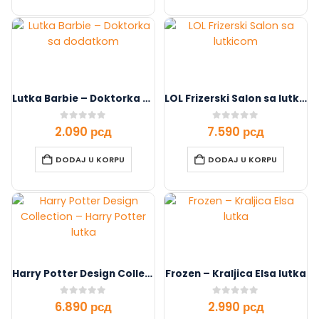
Lutka Barbie – Doktorka sa dodatkom
LOL Frizerski Salon sa lutkicom
0
out of 5
0
out of 5
2.090
рсд
7.590
рсд
DODAJ U KORPU
DODAJ U KORPU
Harry Potter Design Collection – Harry Potter lutka
Frozen – Kraljica Elsa lutka
0
out of 5
0
out of 5
6.890
рсд
2.990
рсд