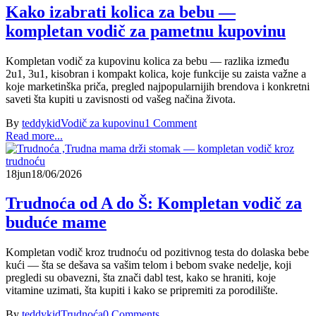
Kako izabrati kolica za bebu —
kompletan vodič za pametnu kupovinu
Kompletan vodič za kupovinu kolica za bebu — razlika između
2u1, 3u1, kisobran i kompakt kolica, koje funkcije su zaista važne a
koje marketinška priča, pregled najpopularnijih brendova i konkretni
saveti šta kupiti u zavisnosti od vašeg načina života.
By
teddykid
Vodič za kupovinu
1 Comment
Read more...
18
jun
18/06/2026
Trudnoća od A do Š: Kompletan vodič za
buduće mame
Kompletan vodič kroz trudnoću od pozitivnog testa do dolaska bebe
kući — šta se dešava sa vašim telom i bebom svake nedelje, koji
pregledi su obavezni, šta znači dabl test, kako se hraniti, koje
vitamine uzimati, šta kupiti i kako se pripremiti za porodilište.
By
teddykid
Trudnoća
0 Comments