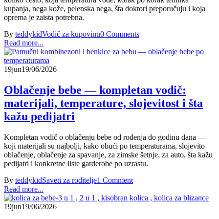
kupanja, nega kože, pelenska nega, šta doktori preporučuju i koja
oprema je zaista potrebna.
By
teddykid
Vodič za kupovinu
0 Comments
Read more...
19
jun
19/06/2026
Oblačenje bebe — kompletan vodič:
materijali, temperature, slojevitost i šta
kažu pedijatri
Kompletan vodič o oblačenju bebe od rođenja do godinu dana —
koji materijali su najbolji, kako obući po temperaturama, slojevito
oblačenje, oblačenje za spavanje, za zimske šetnje, za auto, šta kažu
pedijatri i konkretne liste garderobe po uzrastu.
By
teddykid
Saveti za roditelje
1 Comment
Read more...
19
jun
19/06/2026