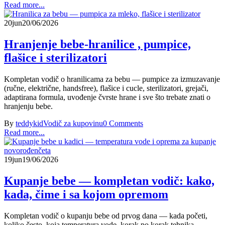
Read more...
20
jun
20/06/2026
Hranjenje bebe-hranilice , pumpice,
flašice i sterilizatori
Kompletan vodič o hranilicama za bebu — pumpice za izmuzavanje
(ručne, električne, handsfree), flašice i cucle, sterilizatori, grejači,
adaptirana formula, uvođenje čvrste hrane i sve što trebate znati o
hranjenju bebe.
By
teddykid
Vodič za kupovinu
0 Comments
Read more...
19
jun
19/06/2026
Kupanje bebe — kompletan vodič: kako,
kada, čime i sa kojom opremom
Kompletan vodič o kupanju bebe od prvog dana — kada početi,
koliko često, koja temperatura vode, korak po korak tehnika