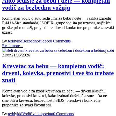
Auto sedište za bebu i dete — kompletan
vodič za bezbednu vožnju
Kompletan vodič o auto sedištima za bebu i dete — razlika između
R44 i i-Size standarda, ISOFIX, grupe sedišta po uzrastu, najčešće
greške pri montaži, pregled brendova i konkretne preporuke za svaki
uzrast.
By
teddykid
Bezbednost dece
0 Comments
Read more...
21
jun
21/06/2026
Krevetac za bebu — kompletan vodič:
drveni, kolevka, prenosivi i sve što trebate
znati
Kompletan vodič za izbor krevetaca za bebu — drveni klasični,
kolevke, prenosivi krevetci, kako izabrati dušek, šta sme a šta ne
sme biti u krevecu, bezbednost i SIDS, brendovi i konkretne
preporuke za svaki životni stil.
By
teddykid
Vodič za kupovinu
0 Comments