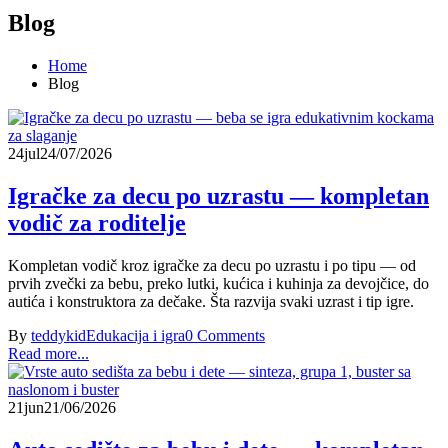
Blog
Home
Blog
24
jul
24/07/2026
Igračke za decu po uzrastu — kompletan
vodič za roditelje
Kompletan vodič kroz igračke za decu po uzrastu i po tipu — od
prvih zvečki za bebu, preko lutki, kućica i kuhinja za devojčice, do
autića i konstruktora za dečake. Šta razvija svaki uzrast i tip igre.
By
teddykid
Edukacija i igra
0 Comments
Read more...
21
jun
21/06/2026