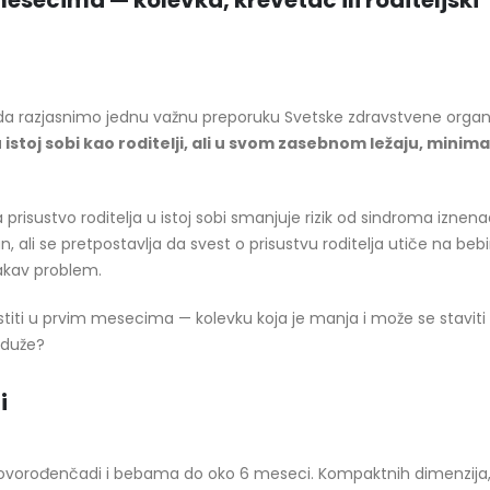
secima — kolevka, krevetac ili roditeljski
a razjasnimo jednu važnu preporuku Svetske zdravstvene organiz
 istoj sobi kao roditelji, ali u svom zasebnom ležaju, minim
prisustvo roditelja u istoj sobi smanjuje rizik od sindroma iznen
, ali se pretpostavlja da svest o prisustvu roditelja utiče na beb
kakav problem.
stiti u prvim mesecima — kolevku koja je manja i može se staviti
i duže?
i
ovorođenčadi i bebama do oko 6 meseci. Kompaktnih dimenzija,