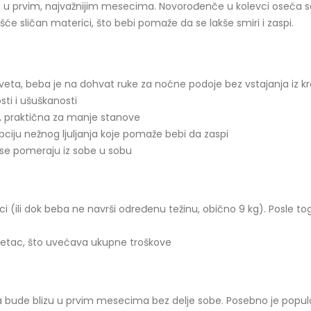
 vas u prvim, najvažnijim mesecima. Novorođenče u kolevci oseća 
će sličan materici, što bebi pomaže da se lakše smiri i zaspi.
veta, beba je na dohvat ruke za noćne podoje bez vstajanja iz k
ti i ušuškanosti
praktična za manje stanove
iju nežnog ljuljanja koje pomaže bebi da zaspi
 se pomeraju iz sobe u sobu
 (ili dok beba ne navrši određenu težinu, obično 9 kg). Posle to
evetac, što uvećava ukupne troškove
beba bude blizu u prvim mesecima bez delje sobe. Posebno je popu