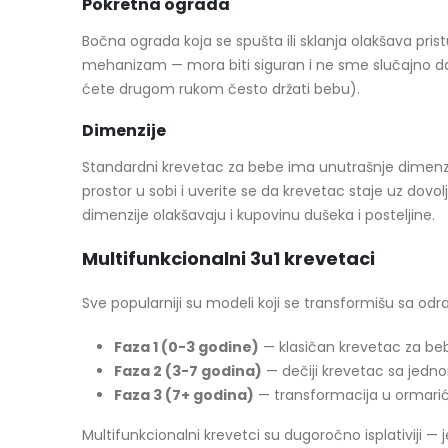
Pokretna ograda
Bočna ograda koja se spušta ili sklanja olakšava pris
mehanizam — mora biti siguran i ne sme slučajno da s
ćete drugom rukom često držati bebu).
Dimenzije
Standardni krevetac za bebe ima unutrašnje dimenzi
prostor u sobi i uverite se da krevetac staje uz dovo
dimenzije olakšavaju i kupovinu dušeka i posteljine.
Multifunkcionalni 3u1 krevetaci
Sve popularniji su modeli koji se transformišu sa odr
Faza 1 (0-3 godine)
— klasičan krevetac za b
Faza 2 (3-7 godina)
— dečiji krevetac sa jed
Faza 3 (7+ godina)
— transformacija u ormarić,
Multifunkcionalni krevetci su dugoročno isplativiji — 