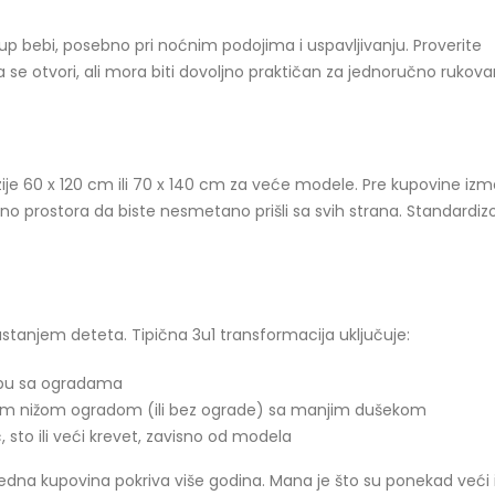
tup bebi, posebno pri noćnim podojima i uspavljivanju. Proverite
e otvori, ali mora biti dovoljno praktičan za jednoručno rukovan
je 60 x 120 cm ili 70 x 140 cm za veće modele. Pre kupovine izm
ljno prostora da biste nesmetano prišli sa svih strana. Standardi
astanjem deteta. Tipična 3u1 transformacija uključuje:
ebu sa ogradama
nom nižom ogradom (ili bez ograde) sa manjim dušekom
 sto ili veći krevet, zavisno od modela
jedna kupovina pokriva više godina. Mana je što su ponekad veći i 