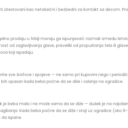
iti atestovani kao netoksični i bezbedni za kontakt sa decom. Pro
!
egalno prodaju u Srbiji moraju ga ispunjavati: razmak između letv
t od zaglavljivanja glave, preveliki od propuštanja tela ili glav
lova koji ispadaju.
erite sve šrafove i spojeve — ne samo pri kupovini nego i periodi
biti opasan kada beba počne da se diže i oslanja na ogradice.
ok je beba mala i ne može sama da se diže — dušek je na najviše
sagibanja. Kada beba počne da se diže i stoji uz ogradice (oko 6
 da ispane.