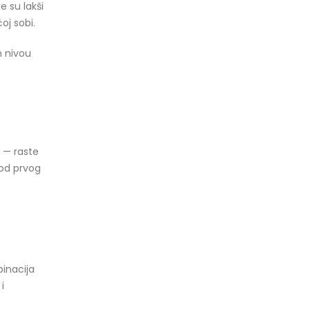
e su lakši
oj sobi.
m nivou
n — raste
 od prvog
binacija
i