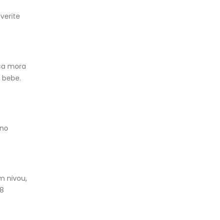
verite
ica mora
e bebe.
čno
m nivou,
-8