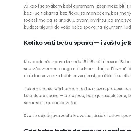
Ali kao i sa svakom bebi opremom, izbor može biti zbun
bez? Sa fiokama, bez fioka, sa menjačem, bez menj
roditeljima da se snađu u ovom lavirintu, pa smo s
budete sigurni da vaša beba spava na sigurnom i 
Koliko sati beba spava — i zašto je
Novorođenče spava između 16 i 18 sati dnevno. Beba 
snu više vremena nego u budnom stanju. To znači da 
direktno vezan za bebin razvoj, rast, pa čak i imunite
Tokom sna se luči hormon rasta, mozak procesuira sv
koja dobro spava — bolje jede, bolje je raspoložena, b
sami, što je jednako važno.
Sve to objašnjava zašto krevetac, dušek i uslovi spav