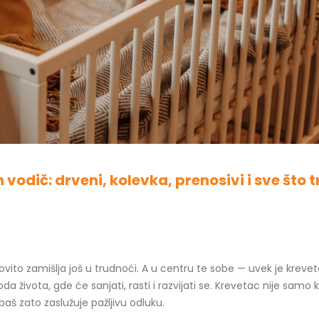
odič: drveni, kolevka, prenosivi i sve što 
ovito zamišlja još u trudnoći. A u centru te sobe — uvek je kreve
da života, gde će sanjati, rasti i razvijati se. Krevetac nije sam
š zato zaslužuje pažljivu odluku.