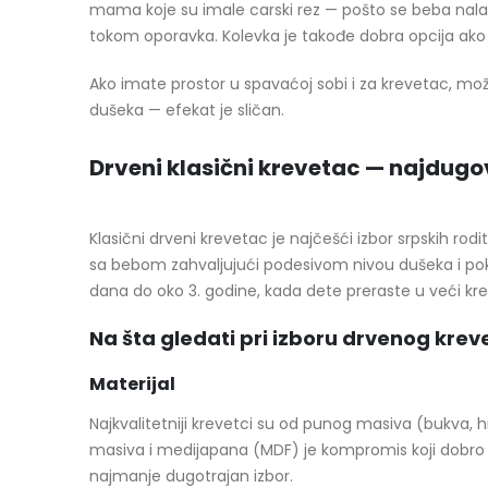
mama koje su imale carski rez — pošto se beba nalazi 
tokom oporavka. Kolevka je takođe dobra opcija ako
Ako imate prostor u spavaćoj sobi i za krevetac, mo
dušeka — efekat je sličan.
Drveni klasični krevetac — najdugo
Klasični drveni krevetac je najčešći izbor srpskih rodi
sa bebom zahvaljujući podesivom nivou dušeka i pok
dana do oko 3. godine, kada dete preraste u veći kre
Na šta gledati pri izboru drvenog krev
Materijal
Najkvalitetniji krevetci su od punog masiva (bukva, hr
masiva i medijapana (MDF) je kompromis koji dobro balan
najmanje dugotrajan izbor.