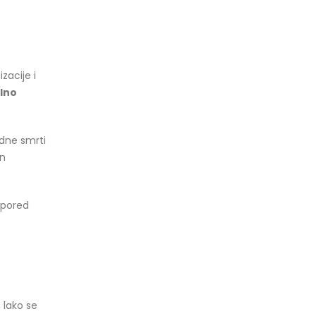
acije i
alno
adne smrti
in
 pored
 lako se