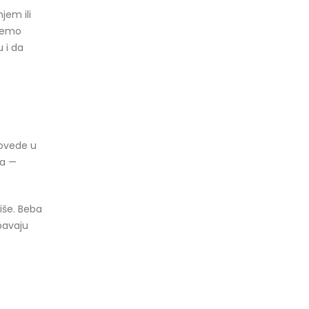
jem ili
ažemo
 i da
rovede u
ka —
iše. Beba
spavaju