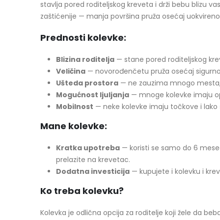
stavlja pored roditeljskog kreveta i drži bebu blizu
zaštićenije — manja površina pruža osećaj uokvirenoš
Prednosti kolevke:
Blizina roditelja
— stane pored roditeljskog kre
Veličina
— novorođenčetu pruža osećaj sigurnos
Ušteda prostora
— ne zauzima mnogo mesta, 
Mogućnost ljuljanja
— mnoge kolevke imaju opc
Mobilnost
— neke kolevke imaju točkove i lako
Mane kolevke:
Kratka upotreba
— koristi se samo do 6 meseci
prelazite na krevetac.
Dodatna investicija
— kupujete i kolevku i kr
Ko treba kolevku?
Kolevka je odlična opcija za roditelje koji žele da 