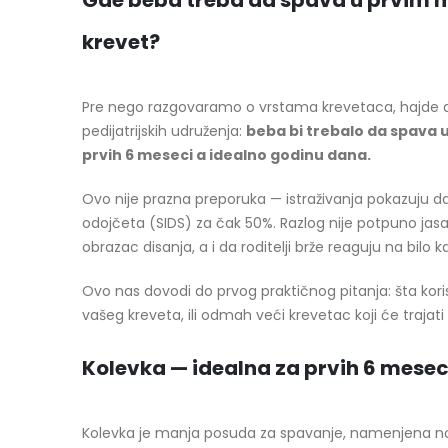
Gde beba treba da spava u prvim me
krevet?
Pre nego razgovaramo o vrstama krevetaca, hajde d
pedijatrijskih udruženja:
beba bi trebalo da spava u
prvih 6 meseci a idealno godinu dana.
Ovo nije prazna preporuka — istraživanja pokazuju da 
odojčeta (SIDS) za čak 50%. Razlog nije potpuno jasan
obrazac disanja, a i da roditelji brže reaguju na bilo 
Ovo nas dovodi do prvog praktičnog pitanja: šta kori
vašeg kreveta, ili odmah veći krevetac koji će trajat
Kolevka — idealna za prvih 6 mesec
Kolevka je manja posuda za spavanje, namenjena n