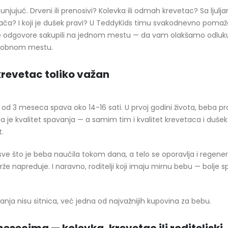
jujuć. Drveni ili prenosivi? Kolevka ili odmah krevetac? Sa ljuljan
ača? I koji je dušek pravi? U TeddyKids timu svakodnevno pom
ve odgovore sakupili na jednom mestu — da vam olakšamo odluku
udobnom mestu.
 krevetac toliko važan
od 3 meseca spava oko 14-16 sati. U prvoj godini života, beba p
je kvalitet spavanja — a samim tim i kvalitet krevetaca i duše
t.
e što je beba naučila tokom dana, a telo se oporavlja i regener
rže napreduje. I naravno, roditelji koji imaju mirnu bebu — bolje 
anja nisu sitnica, već jedna od najvažnijih kupovina za bebu.