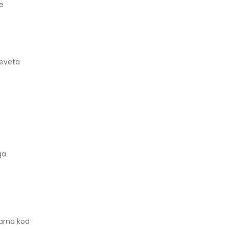
se
reveta
ga
larna kod