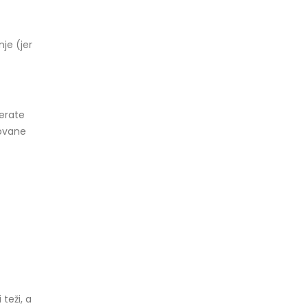
je (jer
erate
zovane
teži, a