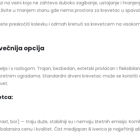
na visini koja ne zahteva duboko sagibanje, ustajanje i hranjenj
 živite u manjem stanu gde nema prostora za krevetac u spavać
žete preskočiti kolevku i odmah krenuti sa krevetcem na visoko
večnija opcija
telja i s razlogom. Trajan, bezbedan, estetski privlačan i fleksibila
retnim ogradama. Standardni drveni krevetac može se koristiti
vet.
etca:
ast, bor) — traju duže, stabilniji su i nemaju štetnih emisija. Kom
sira cenu i kvalitet. Čist medijapan ili iverica je najjeftiniji ali 