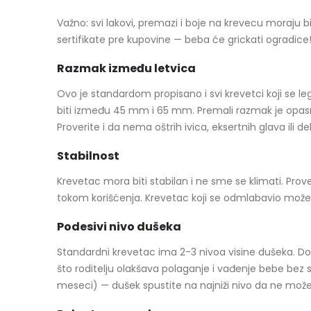
Važno: svi lakovi, premazi i boje na krevecu moraju b
sertifikate pre kupovine — beba će grickati ogradice
Razmak između letvica
Ovo je standardom propisano i svi krevetci koji se l
biti između 45 mm i 65 mm. Premali razmak je opasnos
Proverite i da nema oštrih ivica, eksertnih glava ili de
Stabilnost
Krevetac mora biti stabilan i ne sme se klimati. Prov
tokom korišćenja. Krevetac koji se odmlabavio može 
Podesivi nivo dušeka
Standardni krevetac ima 2-3 nivoa visine dušeka. D
što roditelju olakšava polaganje i vađenje bebe bez 
meseci) — dušek spustite na najniži nivo da ne može