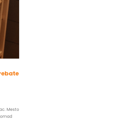
trebate
tac. Mesto
o komad