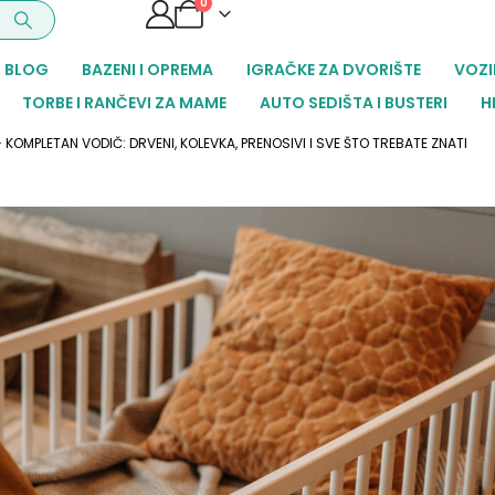
0
BLOG
BAZENI I OPREMA
IGRAČKE ZA DVORIŠTE
VOZI
TORBE I RANČEVI ZA MAME
AUTO SEDIŠTA I BUSTERI
H
KOMPLETAN VODIČ: DRVENI, KOLEVKA, PRENOSIVI I SVE ŠTO TREBATE ZNATI