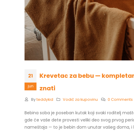
Krevetac za bebu — kompletan v
21
jun
znati
By
teddykid
Vodič za kupovinu
0 Comments
Bebina soba je poseban kutak koji svaki roditelj mašt
gde će vaše dete provesti veliki deo svog prvog perio
nameštaja — to je bebin dom unutar vašeg doma, i ba