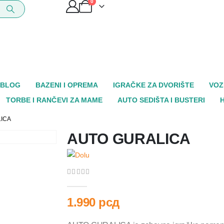
0
BLOG
BAZENI I OPREMA
IGRAČKE ZA DVORIŠTE
VOZ
TORBE I RANČEVI ZA MAME
AUTO SEDIŠTA I BUSTERI
ICA
AUTO GURALICA
0
out of 5
1.990
рсд