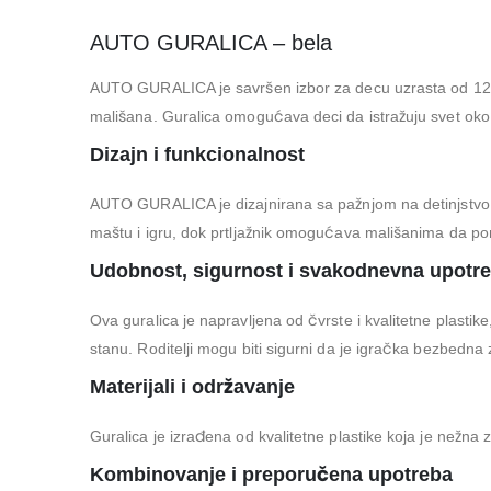
AUTO GURALICA – bela
AUTO GURALICA je savršen izbor za decu uzrasta od 12 me
mališana. Guralica omogućava deci da istražuju svet oko 
Dizajn i funkcionalnost
AUTO GURALICA je dizajnirana sa pažnjom na detinjstvo i 
maštu i igru, dok prtljažnik omogućava mališanima da po
Udobnost, sigurnost i svakodnevna upotr
Ova guralica je napravljena od čvrste i kvalitetne plast
stanu. Roditelji mogu biti sigurni da je igračka bezbedna z
Materijali i održavanje
Guralica je izrađena od kvalitetne plastike koja je nežna 
Kombinovanje i preporučena upotreba