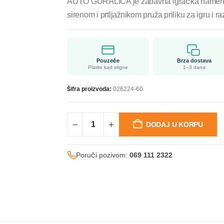
AUTO GURALICA je zabavna igračka namenjen
sirenom i prtljažnikom pruža priliku za igru i r
Pouzeće
Brza dostava
Platite kad stigne
1–3 dana
Šifra proizvoda:
026224-60
DODAJ U KORPU
Poruči pozivom:
069 111 2322