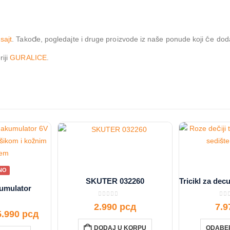
sajt
. Takođe, pogledajte i druge proizvode iz naše ponude koji će doda
riji
GURALICE
.
NO
SKUTER 032260
umulator
0
out of 5
0
ou
2.990
рсд
7.
f 5
5.990
рсд
DODAJ U KORPU
ODABER