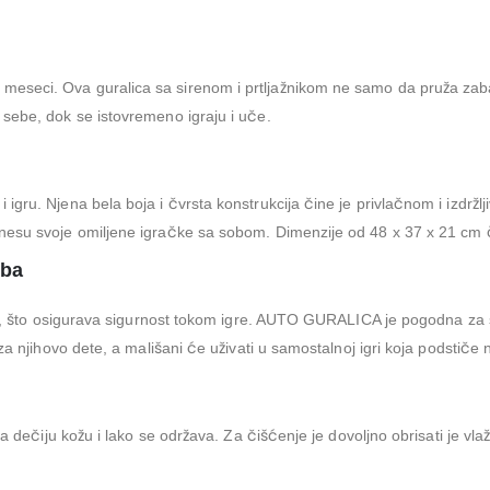
seci. Ova guralica sa sirenom i prtljažnikom ne samo da pruža zabav
sebe, dok se istovremeno igraju i uče.
igru. Njena bela boja i čvrsta konstrukcija čine je privlačnom i izdrž
nesu svoje omiljene igračke sa sobom. Dimenzije od 48 x 37 x 21 cm či
eba
ike, što osigurava sigurnost tokom igre. AUTO GURALICA je pogodna za s
a njihovo dete, a mališani će uživati u samostalnoj igri koja podstiče nj
za dečiju kožu i lako se održava. Za čišćenje je dovoljno obrisati je v