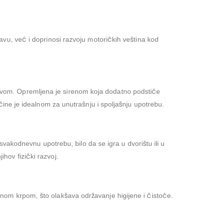
u, već i doprinosi razvoju motoričkih veština kod
ljivom. Opremljena je sirenom koja dodatno podstiče
ne je idealnom za unutrašnju i spoljašnju upotrebu.
vakodnevnu upotrebu, bilo da se igra u dvorištu ili u
ihov fizički razvoj.
lažnom krpom, što olakšava održavanje higijene i čistoće.