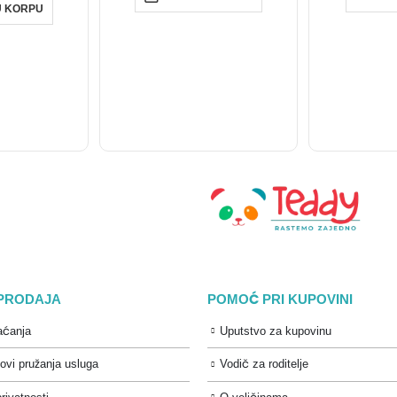
U KORPU
 PRODAJA
POMOĆ PRI KUPOVINI
aćanja
Uputstvo za kupovinu
lovi pružanja usluga
Vodič za roditelje