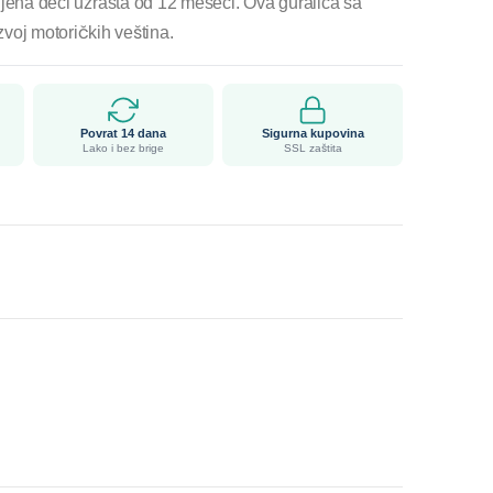
a deci uzrasta od 12 meseci. Ova guralica sa
azvoj motoričkih veština.
Povrat 14 dana
Sigurna kupovina
Lako i bez brige
SSL zaštita