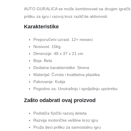
AUTO GURALICA se može kombinovati sa drugim igračkama 
priliku za igru i razvoj kroz različite aktivnosti.
Karakteristike
Preporučeni uzrast: 12+ meseci
Nosivost: 15kg
Dimenzije: 48 x 37 x 21 cm
Boja: Bela
Dodatne karakteristike: Sirena
Materijal: Čvrsta i kvalitetna plastika
Pakovanje: Kutija
Pogodno za: Unutrašnju i spoljašnju upotrebu
Zašto odabrati ovaj proizvod
Podstiče fizički razvoj deteta
Razvija motoričke veštine kroz igru
Pruža deci priliku za samostalnu igru