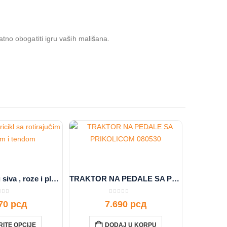
tno obogatiti igru vaših mališana.
Tricikl za decu siva , roze i plava boja
TRAKTOR NA PEDALE SA PRIKOLICOM 080530
t of 5
0
out of 5
970
рсд
7.690
рсд
ITE OPCIJE
DODAJ U KORPU