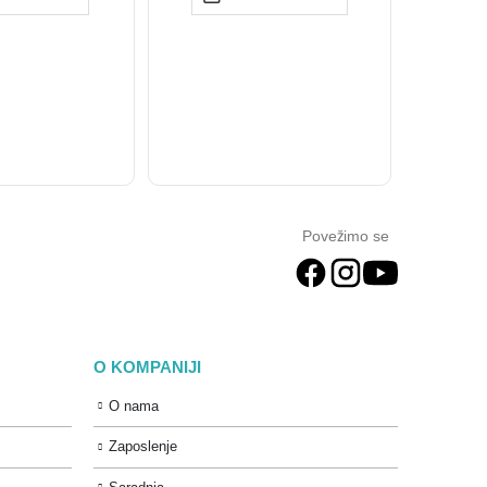
Povežimo se
O KOMPANIJI
O nama
Zaposlenje