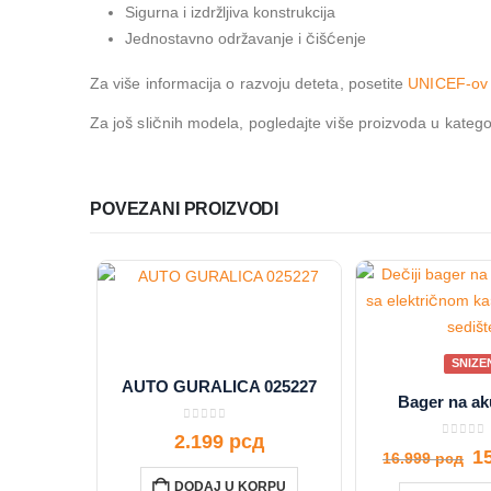
Sigurna i izdržljiva konstrukcija
Jednostavno održavanje i čišćenje
Za više informacija o razvoju deteta, posetite
UNICEF-ov 
Za još sličnih modela, pogledajte više proizvoda u katego
POVEZANI PROIZVODI
SNIZE
AUTO GURALICA 025227
Bager na ak
0
out of 5
2.199
рсд
0
out o
1
16.999
рсд
DODAJ U KORPU