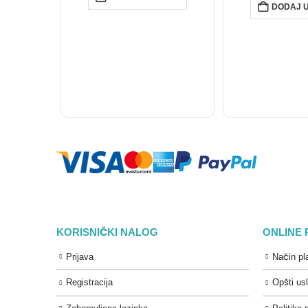
DODAJ 
KORISNIČKI NALOG
ONLINE
Prijava
Način pl
Registracija
Opšti us