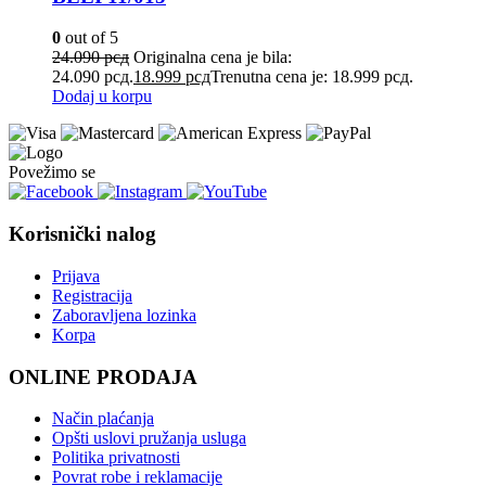
0
out of 5
24.090
рсд
Originalna cena je bila:
24.090 рсд.
18.999
рсд
Trenutna cena je: 18.999 рсд.
Dodaj u korpu
Povežimo se
Korisnički nalog
Prijava
Registracija
Zaboravljena lozinka
Korpa
ONLINE PRODAJA
Način plaćanja
Opšti uslovi pružanja usluga
Politika privatnosti
Povrat robe i reklamacije