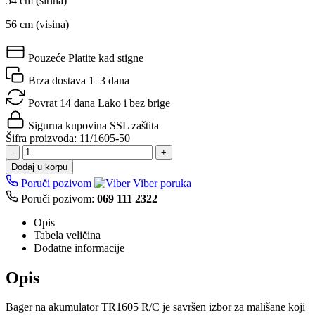
54 cm (širina)
56 cm (visina)
Pouzeće
Platite kad stigne
Brza dostava
1–3 dana
Povrat 14 dana
Lako i bez brige
Sigurna kupovina
SSL zaštita
Šifra proizvoda:
11/1605-50
-
+
Dodaj u korpu
Poruči pozivom
Viber poruka
Poruči pozivom:
069 111 2322
Opis
Tabela veličina
Dodatne informacije
Opis
Bager na akumulator TR1605 R/C je savršen izbor za mališane koji