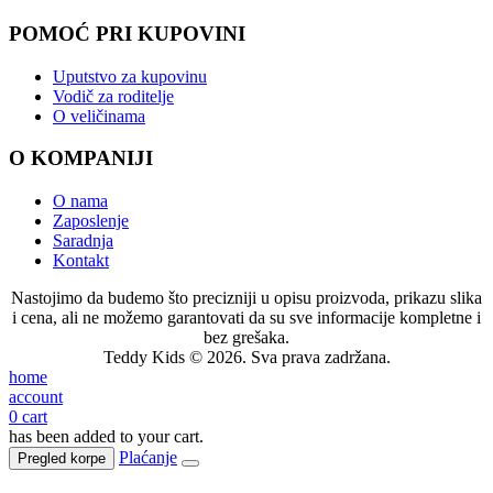
POMOĆ PRI KUPOVINI
Uputstvo za kupovinu
Vodič za roditelje
O veličinama
O KOMPANIJI
O nama
Zaposlenje
Saradnja
Kontakt
Nastojimo da budemo što precizniji u opisu proizvoda, prikazu slika
i cena, ali ne možemo garantovati da su sve informacije kompletne i
bez grešaka.
Teddy Kids © 2026. Sva prava zadržana.
home
account
0
cart
has been added to your cart.
Plaćanje
Pregled korpe