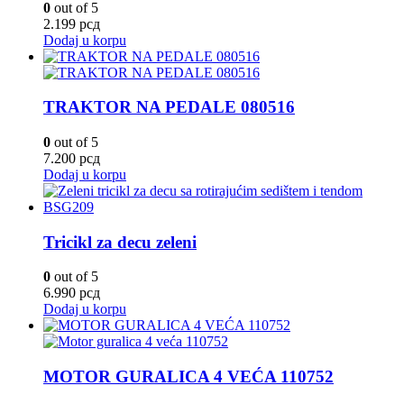
0
out of 5
2.199
рсд
Dodaj u korpu
TRAKTOR NA PEDALE 080516
0
out of 5
7.200
рсд
Dodaj u korpu
Tricikl za decu zeleni
0
out of 5
6.990
рсд
Dodaj u korpu
MOTOR GURALICA 4 VEĆA 110752