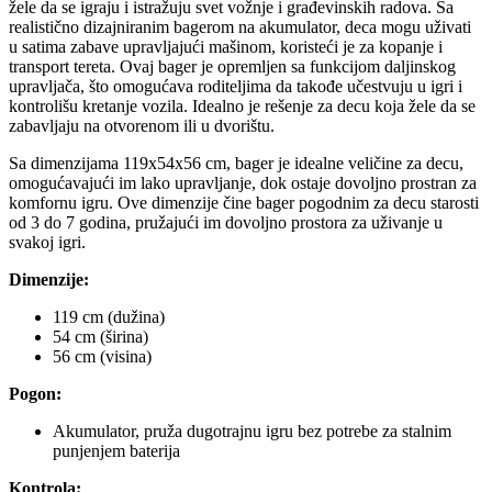
žele da se igraju i istražuju svet vožnje i građevinskih radova. Sa
realistično dizajniranim bagerom na akumulator, deca mogu uživati
u satima zabave upravljajući mašinom, koristeći je za kopanje i
transport tereta. Ovaj bager je opremljen sa funkcijom daljinskog
upravljača, što omogućava roditeljima da takođe učestvuju u igri i
kontrolišu kretanje vozila. Idealno je rešenje za decu koja žele da se
zabavljaju na otvorenom ili u dvorištu.
Sa dimenzijama 119x54x56 cm, bager je idealne veličine za decu,
omogućavajući im lako upravljanje, dok ostaje dovoljno prostran za
komfornu igru. Ove dimenzije čine bager pogodnim za decu starosti
od 3 do 7 godina, pružajući im dovoljno prostora za uživanje u
svakoj igri.
Dimenzije:
119 cm (dužina)
54 cm (širina)
56 cm (visina)
Pogon:
Akumulator, pruža dugotrajnu igru bez potrebe za stalnim
punjenjem baterija
Kontrola: