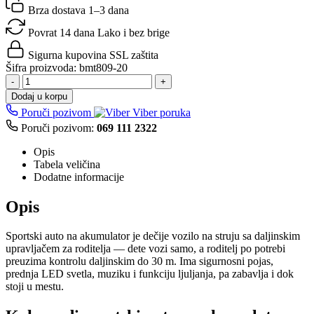
Brza dostava
1–3 dana
Povrat 14 dana
Lako i bez brige
Sigurna kupovina
SSL zaštita
Šifra proizvoda:
bmt809-20
-
+
Dodaj u korpu
Poruči pozivom
Viber poruka
Poruči pozivom:
069 111 2322
Opis
Tabela veličina
Dodatne informacije
Opis
Sportski auto na akumulator je dečije vozilo na struju sa daljinskim
upravljačem za roditelja — dete vozi samo, a roditelj po potrebi
preuzima kontrolu daljinskim do 30 m. Ima sigurnosni pojas,
prednja LED svetla, muziku i funkciju ljuljanja, pa zabavlja i dok
stoji u mestu.