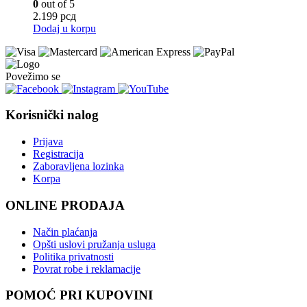
0
out of 5
2.199
рсд
Dodaj u korpu
Povežimo se
Korisnički nalog
Prijava
Registracija
Zaboravljena lozinka
Korpa
ONLINE PRODAJA
Način plaćanja
Opšti uslovi pružanja usluga
Politika privatnosti
Povrat robe i reklamacije
POMOĆ PRI KUPOVINI