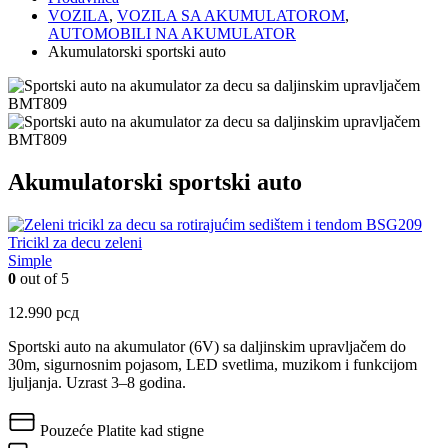
VOZILA
,
VOZILA SA AKUMULATOROM
,
AUTOMOBILI NA AKUMULATOR
Akumulatorski sportski auto
Akumulatorski sportski auto
Tricikl za decu zeleni
Simple
0
out of 5
12.990
рсд
Sportski auto na akumulator (6V) sa daljinskim upravljačem do
30m, sigurnosnim pojasom, LED svetlima, muzikom i funkcijom
ljuljanja. Uzrast 3–8 godina.
Pouzeće
Platite kad stigne