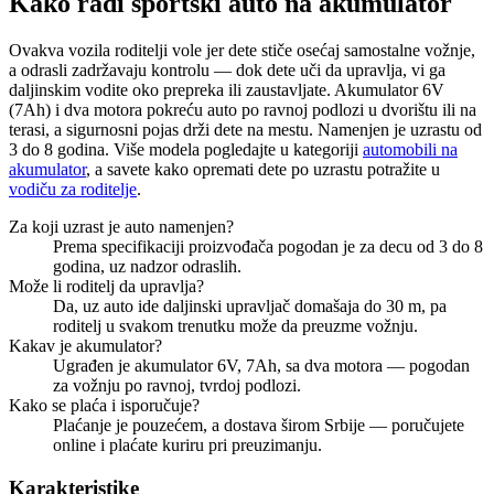
Kako radi sportski auto na akumulator
Ovakva vozila roditelji vole jer dete stiče osećaj samostalne vožnje,
a odrasli zadržavaju kontrolu — dok dete uči da upravlja, vi ga
daljinskim vodite oko prepreka ili zaustavljate. Akumulator 6V
(7Ah) i dva motora pokreću auto po ravnoj podlozi u dvorištu ili na
terasi, a sigurnosni pojas drži dete na mestu. Namenjen je uzrastu od
3 do 8 godina. Više modela pogledajte u kategoriji
automobili na
akumulator
, a savete kako opremati dete po uzrastu potražite u
vodiču za roditelje
.
Za koji uzrast je auto namenjen?
Prema specifikaciji proizvođača pogodan je za decu od 3 do 8
godina, uz nadzor odraslih.
Može li roditelj da upravlja?
Da, uz auto ide daljinski upravljač domašaja do 30 m, pa
roditelj u svakom trenutku može da preuzme vožnju.
Kakav je akumulator?
Ugrađen je akumulator 6V, 7Ah, sa dva motora — pogodan
za vožnju po ravnoj, tvrdoj podlozi.
Kako se plaća i isporučuje?
Plaćanje je pouzećem, a dostava širom Srbije — poručujete
online i plaćate kuriru pri preuzimanju.
Karakteristike