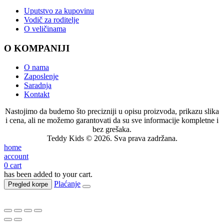
Uputstvo za kupovinu
Vodič za roditelje
O veličinama
O KOMPANIJI
O nama
Zaposlenje
Saradnja
Kontakt
Nastojimo da budemo što precizniji u opisu proizvoda, prikazu slika
i cena, ali ne možemo garantovati da su sve informacije kompletne i
bez grešaka.
Teddy Kids © 2026. Sva prava zadržana.
home
account
0
cart
has been added to your cart.
Plaćanje
Pregled korpe