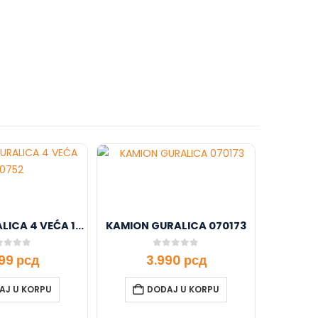
MOTOR GURALICA 4 VEĆA 110752
KAMION GURALICA 070173
t of 5
0
out of 5
699
рсд
3.990
рсд
AJ U KORPU
DODAJ U KORPU