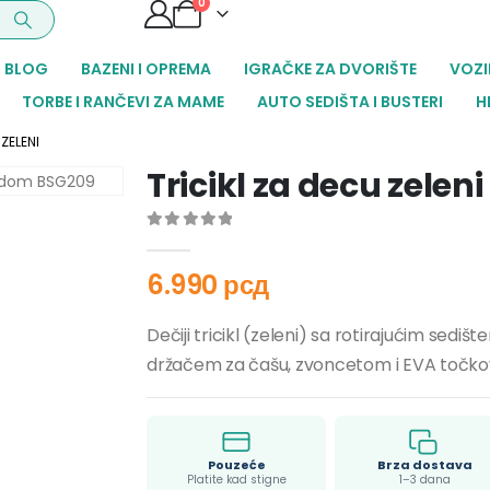
0
BLOG
BAZENI I OPREMA
IGRAČKE ZA DVORIŠTE
VOZI
TORBE I RANČEVI ZA MAME
AUTO SEDIŠTA I BUSTERI
H
ZELENI
Tricikl za decu zeleni
0
out of 5
6.990
рсд
Dečiji tricikl (zeleni) sa rotirajućim se
držačem za čašu, zvoncetom i EVA točko
Pouzeće
Brza dostava
Platite kad stigne
1–3 dana