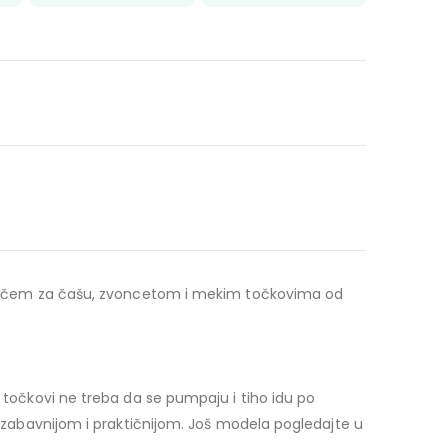
 držačem za čašu, zvoncetom i mekim točkovima od
A točkovi ne treba da se pumpaju i tiho idu po
ju zabavnijom i praktičnijom. Još modela pogledajte u