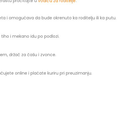
zrastu pročitajte u
vodiču za roditelje
.
ta i omogućava da bude okrenuto ka roditelju ili ka putu.
tiho i mekano idu po podlozi.
pcem, držač za čašu i zvonce.
ujete online i plaćate kuriru pri preuzimanju.