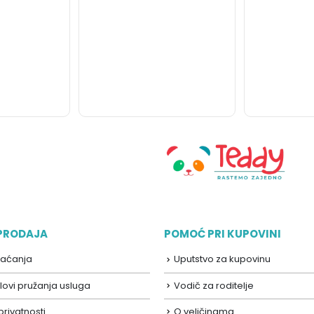
 PRODAJA
POMOĆ PRI KUPOVINI
laćanja
Uputstvo za kupovinu
lovi pružanja usluga
Vodič za roditelje
 privatnosti
O veličinama