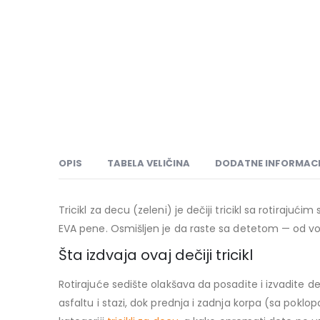
OPIS
TABELA VELIČINA
DODATNE INFORMACI
Tricikl za decu (zeleni) je dečiji tricikl sa roti
EVA pene. Osmišljen je da raste sa detetom — od vo
Šta izdvaja ovaj dečiji tricikl
Rotirajuće sedište olakšava da posadite i izvadite d
asfaltu i stazi, dok prednja i zadnja korpa (sa pokl