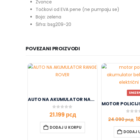
Zvonce
Točkovi od EVA pene (ne pumpaju se)
Boja: zelena
Šifra: bsg209-20
POVEZANI PROIZVODI
SNIZE
AUTO NA AKUMULATOR NARANDZASTI 11/1638-1
0
out of 5
21.199
рсд
0
out o
1
24.090
рсд
DODAJ U KORPU
DODAJ 