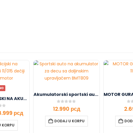
NO
Akumulatorski sportski auto
MOTOR POLICIJSKI NA AKUMULATOR BELI 11/015
0
out of 5
0
ou
12.990
рсд
2.
f 5
8.999
рсд
DODAJ U KORPU
DOD
U KORPU