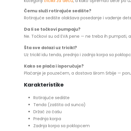
kategoriji
tricikli za decu
, a kako opremati dete po u
Čemu služi rotirajuće sedište?
Rotirajuće sedište olakšava posedanje i vađenje dete
Da li se točkovi pumpaju?
Ne. Točkovi su od EVA pene — ne treba ih pumpati, a 
Šta sve dolazi uz tricikl?
Uz tricikl idu tenda, prednja i zadnja korpa sa poklo
Kako se plaća i isporučuje?
Plaćanje je pouzećem, a dostava širom Srbije — poruč
Karakteristike
Rotirajuće sedište
Tenda (zaštita od sunca)
Držač za čašu
Prednja korpa
Zadnja korpa sa poklopcem