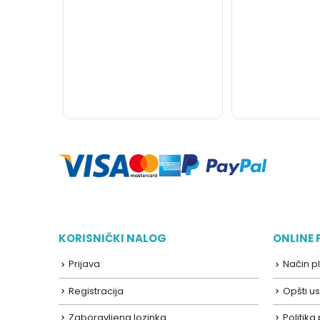
KORISNIČKI NALOG
ONLINE
Prijava
Način p
Registracija
Opšti us
Zaboravljena lozinka
Politika