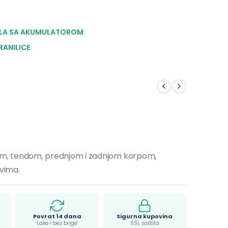
LA SA AKUMULATOROM
RANILICE
dištem, tendom, prednjom i zadnjom korpom,
vima.
Povrat 14 dana
Sigurna kupovina
Lako i bez brige
SSL zaštita