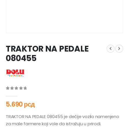
TRAKTOR NA PEDALE
080455
0
out of 5
5.690
рсд
TRAKTOR NA PEDALE 080455 je dečije vozilo namenjeno
za male farmere koji vole da istražuju u prirodi.