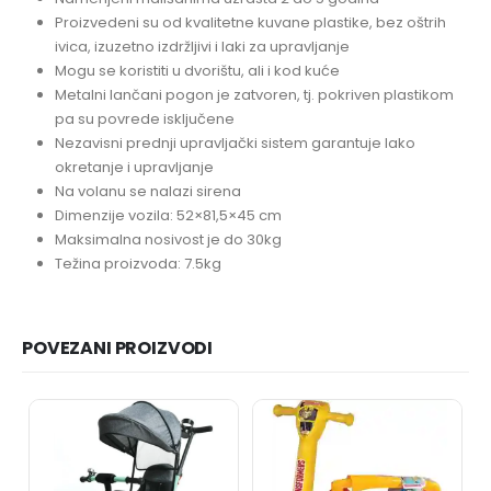
Proizvedeni su od kvalitetne kuvane plastike, bez oštrih
ivica, izuzetno izdržljivi i laki za upravljanje
Mogu se koristiti u dvorištu, ali i kod kuće
Metalni lančani pogon je zatvoren, tj. pokriven plastikom
pa su povrede isključene
Nezavisni prednji upravljački sistem garantuje lako
okretanje i upravljanje
Na volanu se nalazi sirena
Dimenzije vozila: 52×81,5×45 cm
Maksimalna nosivost je do 30kg
Težina proizvoda: 7.5kg
POVEZANI PROIZVODI