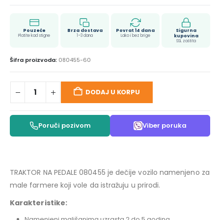
Pouzeće
Brza dostava
Povrat 14 dana
Sigurna
Platite kad stigne
1–3 dana
Lako i bez brige
kupovina
SSL zaštita
Šifra proizvoda:
080455-60
DODAJ U KORPU
Poruči pozivom
Viber poruka
TRAKTOR NA PEDALE 080455 je dečije vozilo namenjeno za
male farmere koji vole da istražuju u prirodi.
Karakteristike:
Namenjeni mališanima uzrasta 2 do 5 godina