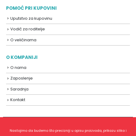
POMOĆ PRI KUPOVINI
Uputstvo za kupovinu
Vodič za roditelje
O veličinama
O KOMPANIJI
O nama
Zaposlenje
Saradnja
Kontakt
Nastojimo da budemo što precizniji u opisu proizvoda, prikazu slika i