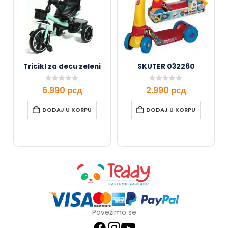
Tricikl za decu zeleni
SKUTER 032260
0
out of 5
0
out of 5
6.990
рсд
2.990
рсд
DODAJ U KORPU
DODAJ U KORPU
Povežimo se