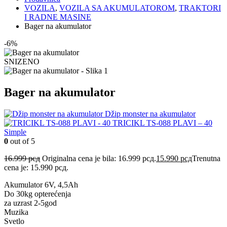
VOZILA
,
VOZILA SA AKUMULATOROM
,
TRAKTORI
I RADNE MASINE
Bager na akumulator
-6%
SNIZENO
Bager na akumulator
Džip monster na akumulator
TRICIKL TS-088 PLAVI – 40
Simple
0
out of 5
16.999
рсд
Originalna cena je bila: 16.999 рсд.
15.990
рсд
Trenutna
cena je: 15.990 рсд.
Akumulator 6V, 4,5Ah
Do 30kg opterećenja
za uzrast 2-5god
Muzika
Svetlo