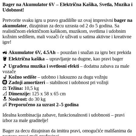
Bager na Akumulator 6V – Električna Kašika, Svetla, Muzika i
Udobnost!
Pretvorite svaku igru u pravo gradilište uz ovaj impresivni
bager na
akumulator
, dizajniran za decu uzrasta od 2 do 5 godina. Sa
realističnom električnom kašikom, muzikom, svetlima i udobnim
kožnim sedištem, mali vozači će uživati u satima aktivne i kreativne
igre!
🚜
Akumulator 6V, 4.5Ah
– pouzdan i snažan za igru bez prekida
🪣
Električna kašika
– upravljanje na dugme, kao pravi bager
🎵
Ugrađena muzika i svetlosni efekti
– dodatna zabava za male
vozače
💺
Kožno sedište
– udobno i luksuzno za dugu vožnju
🛞
Zadnji amortizeri
– stabilnost i udobnost pri vožnji
⚖️
Težina:
10,5 kg
📐
Dimenzije:
125 x 58 x 65 cm
🔝
Nosivost:
do 30 kg
👶
Preporučeno za uzrast 2–5 godina
Idealna kombinacija zabave, funkcionalnosti i udobnosti – pravi
izbor za male graditelje!
Bager za decu dizajniran da imitira pravi, omogućiće mališanima da