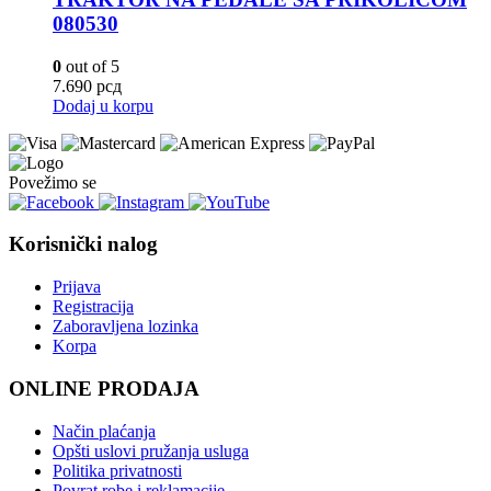
080530
0
out of 5
7.690
рсд
Dodaj u korpu
Povežimo se
Korisnički nalog
Prijava
Registracija
Zaboravljena lozinka
Korpa
ONLINE PRODAJA
Način plaćanja
Opšti uslovi pružanja usluga
Politika privatnosti
Povrat robe i reklamacije