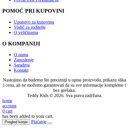
POMOĆ PRI KUPOVINI
Uputstvo za kupovinu
Vodič za roditelje
O veličinama
O KOMPANIJI
O nama
Zaposlenje
Saradnja
Kontakt
Nastojimo da budemo što precizniji u opisu proizvoda, prikazu slika
i cena, ali ne možemo garantovati da su sve informacije kompletne i
bez grešaka.
Teddy Kids © 2026. Sva prava zadržana.
home
account
0
cart
has been added to your cart.
Plaćanje
Pregled korpe