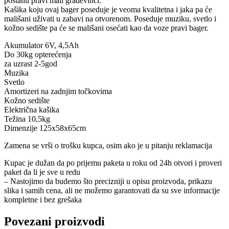
postanu pravi mali građevinci.
Kašika koju ovaj bager poseduje je veoma kvalitetna i jaka pa će
mališani uživati u zabavi na otvorenom. Poseduje muziku, svetlo i
kožno sedište pa će se mališani osećati kao da voze pravi bager.
Akumulator 6V, 4,5Ah
Do 30kg opterećenja
za uzrast 2-5god
Muzika
Svetlo
Amortizeri na zadnjim točkovima
Kožno sedište
Električna kašika
Težina 10,5kg
Dimenzije 125x58x65cm
Zamena se vrši o trošku kupca, osim ako je u pitanju reklamacija
Kupac je dužan da po prijemu paketa u roku od 24h otvori i proveri
paket da li je sve u redu
– Nastojimo da budemo što precizniji u opisu proizvoda, prikazu
slika i samih cena, ali ne možemo garantovati da su sve informacije
kompletne i bez grešaka
Povezani proizvodi