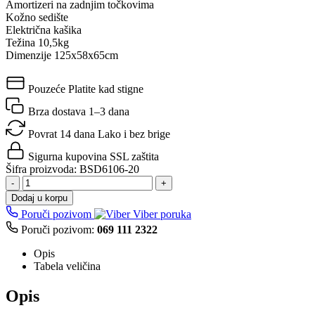
Amortizeri na zadnjim točkovima
Kožno sedište
Električna kašika
Težina 10,5kg
Dimenzije 125x58x65cm
Pouzeće
Platite kad stigne
Brza dostava
1–3 dana
Povrat 14 dana
Lako i bez brige
Sigurna kupovina
SSL zaštita
Šifra proizvoda:
BSD6106-20
-
+
Dodaj u korpu
Poruči pozivom
Viber poruka
Poruči pozivom:
069 111 2322
Opis
Tabela veličina
Opis