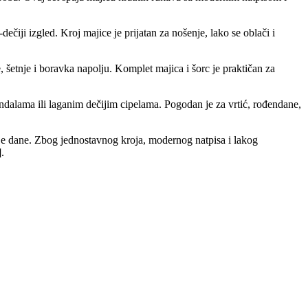
iji izgled. Kroj majice je prijatan za nošenje, lako se oblači i
 šetnje i boravka napolju. Komplet majica i šorc je praktičan za
andalama ili laganim dečijim cipelama. Pogodan je za vrtić, rođendane,
ije dane. Zbog jednostavnog kroja, modernog natpisa i lakog
.