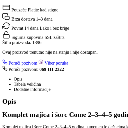
Pouzeće
Platite kad stigne
Brza dostava
1–3 dana
Povrat 14 dana
Lako i bez brige
Sigurna kupovina
SSL zaštita
Šifra proizvoda:
1396
Ovaj proizvod trenutno nije na stanju i nije dostupan.
Poruči pozivom
Viber poruka
Poruči pozivom:
069 111 2322
Opis
Tabela veličina
Dodatne informacije
Opis
Komplet majica i šorc Come 2–3–4–5 godina
Komplet majica i šorc Come 2–3–4–5 godina namenjen je dečacima koji