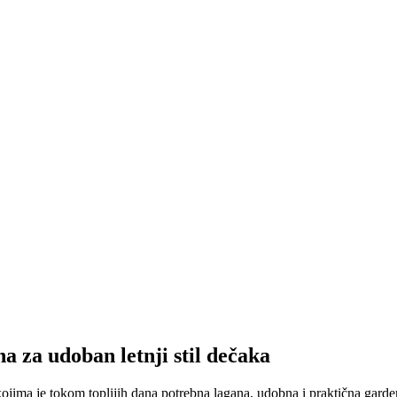
 za udoban letnji stil dečaka
ma je tokom toplijih dana potrebna lagana, udobna i praktična garder