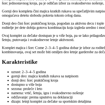
šorc jednostavnog kroja, pa je odličan izbor za svakodnevno nošenje, vr
Gornji deo kompleta čini majica kratkih rukava sa upečatljivim natpiso
omogućava detetu slobodu pokreta tokom celog dana.
Donji deo čini šorc praktičnog kroja, pogodan za aktivnu decu i tople 
roditelje jer dete dobija gotovu kombinaciju koja izgleda uredno i m
Ovaj komplet za dečake dostupan je u više boja, pa se lako prilagođav
šetnju, putovanja i svakodnevne letnje aktivnosti.
Komplet majica i šorc Come 2–3–4–5 godina dobar je izbor za roditelj
kombinovanja, ovaj set može biti omiljen deo letnje garderobe za dečak
Karakteristike
uzrast: 2–3–4–5 godina
gornji deo: majica kratkih rukava sa natpisom
donji deo: šorc praktičnog kroja
dostupno u više boja
sezona: proleće i leto
namena: vrtić, šetnja, igra i svakodnevno nošenje
održavanje: prema uputstvu na deklaraciji
dizajn: letnji komplet za dečake sa sportskim detaljima