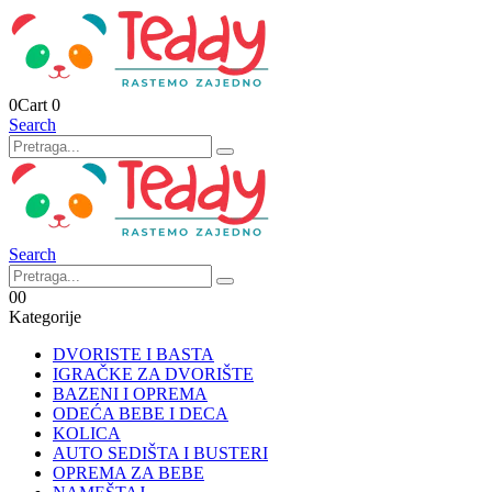
0
Cart
0
Search
Search
0
0
Kategorije
DVORISTE I BASTA
IGRAČKE ZA DVORIŠTE
BAZENI I OPREMA
ODEĆA BEBE I DECA
KOLICA
AUTO SEDIŠTA I BUSTERI
OPREMA ZA BEBE