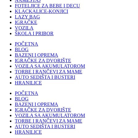
NAMEŠTAJ
FOTELJICE ZA BEBE I DECU
KLACKALICE-KONJICI
LAZY BAG
IGRAČKE
VOZILA
ŠKOLA I PRIBOR
POČETNA
BLOG
BAZENI I OPREMA
IGRAČKE ZA DVORIŠTE
VOZILA SA AKUMULATOROM
TORBE I RANČEVI ZA MAME
AUTO SEDIŠTA I BUSTERI
HRANILICE
POČETNA
BLOG
BAZENI I OPREMA
IGRAČKE ZA DVORIŠTE
VOZILA SA AKUMULATOROM
TORBE I RANČEVI ZA MAME
AUTO SEDIŠTA I BUSTERI
HRANILICE