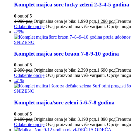
Komplet majica sorc lucky zeleni 2-3-4-5 godina
0
out of 5
1.990
рсд
Originalna cena je bila: 1.990 рсд.
1.290
рсд
Trenutna
Odaberite opcije
Ovaj proizvod ima više varijanti. Opcije mogu 
-29%
SNIZENO
Komplet majica sorc braon 7-8-9-10 godina
0
out of 5
2.390
рсд
Originalna cena je bila: 2.390 рсд.
1.690
рсд
Trenutna
Odaberite opcije
Ovaj proizvod ima više varijanti. Opcije mogu 
-41%
SNIZENO
Komplet majica/sorc zeleni 5-6-7-8 godina
0
out of 5
3.190
рсд
Originalna cena je bila: 3.190 рсд.
1.890
рсд
Trenutna
Odaberite opcije
Ovaj proizvod ima više varijanti. Opcije mogu 