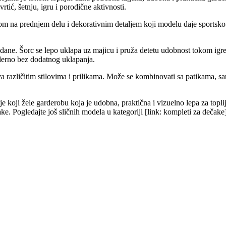
tić, šetnju, igru i porodične aktivnosti.
m na prednjem delu i dekorativnim detaljem koji modelu daje sportsko-deč
dane. Šorc se lepo uklapa uz majicu i pruža detetu udobnost tokom igre,
oderno bez dodatnog uklapanja.
a različitim stilovima i prilikama. Može se kombinovati sa patikama, s
e koji žele garderobu koja je udobna, praktična i vizuelno lepa za topl
e. Pogledajte još sličnih modela u kategoriji [link: kompleti za dečake]