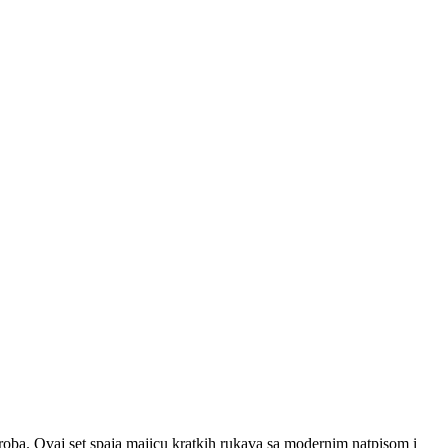
oba. Ovaj set spaja majicu kratkih rukava sa modernim natpisom i