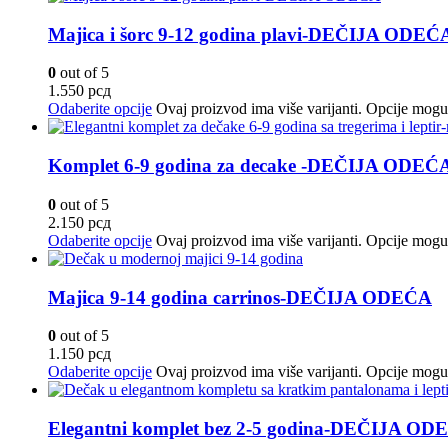
Majica i šorc 9-12 godina plavi-DEČIJA ODEĆ
0
out of 5
1.550
рсд
Odaberite opcije
Ovaj proizvod ima više varijanti. Opcije mogu 
Komplet 6-9 godina za decake -DEČIJA ODEĆ
0
out of 5
2.150
рсд
Odaberite opcije
Ovaj proizvod ima više varijanti. Opcije mogu 
Majica 9-14 godina carrinos-DEČIJA ODEĆA
0
out of 5
1.150
рсд
Odaberite opcije
Ovaj proizvod ima više varijanti. Opcije mogu 
Elegantni komplet bez 2-5 godina-DEČIJA OD