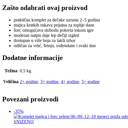
Zašto odabrati ovaj proizvod
praktičan komplet za dečake uzrasta 2–5 godina
majica kratkih rukava prijatna za toplije dane
šorc omogućava slobodu pokreta tokom igre
moderan natpis daje lep dečiji izgled
dostupan u više boja za lakši izbor
odličan za vrtić, šetnju, rođendane i svaki dan
Dodatne informacije
Težina
0,5 kg
Veličina
2+ godine
,
3+ godine
,
4+ godine
,
5+ godine
Povezani proizvodi
-35%
SNIZENO