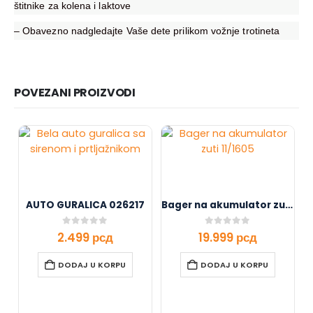
štitnike za kolena i laktove
– Obavezno nadgledajte Vaše dete prilikom vožnje trotineta
POVEZANI PROIZVODI
AUTO GURALICA 026217
Bager na akumulator zuti 11/1605
0
out of 5
0
out of 5
2.499
рсд
19.999
рсд
DODAJ U KORPU
DODAJ U KORPU