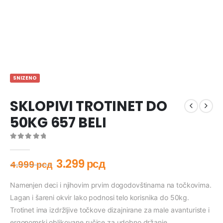
SNIZENO
SKLOPIVI TROTINET DO
50KG 657 BELI
0
out of 5
3.299
рсд
4.999
рсд
Namenjen deci i njihovim prvim dogodovštinama na točkovima.
Lagan i šareni okvir lako podnosi telo korisnika do 50kg.
Trotinet ima izdržljive točkove dizajnirane za male avanturiste i
ergonomski oblikovane ručice za udobno držanje.