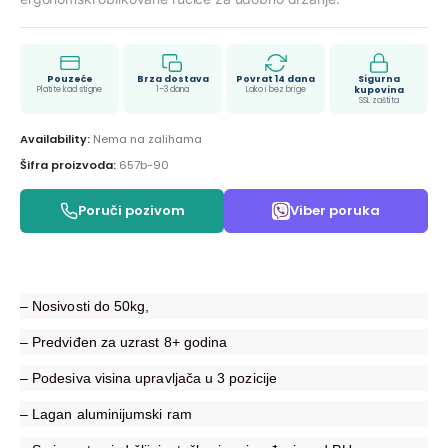
Pouzeće
Brza dostava
Povrat 14 dana
Sigurna
Platite kad stigne
1–3 dana
Lako i bez brige
kupovina
SSL zaštita
Availability:
Nema na zalihama
Šifra proizvoda:
657b-90
Poruči pozivom
Viber poruka
– Nosivosti do 50kg,
– Predviđen za uzrast 8+ godina
– Podesiva visina upravljača u 3 pozicije
– Lagan aluminijumski ram