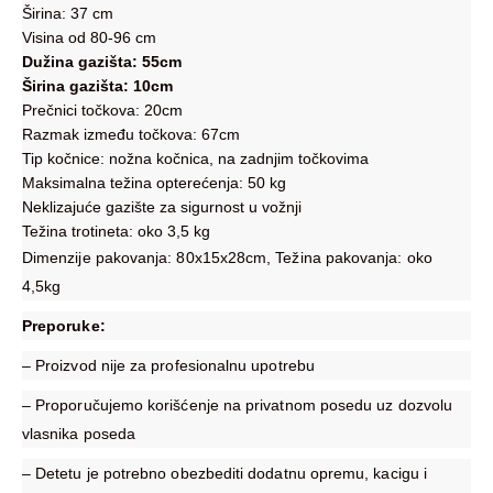
Širina: 37 cm
Visina od 80-96 cm
Dužina gazišta: 55cm
Širina gazišta: 10cm
Prečnici točkova: 20cm
Razmak između točkova: 67cm
Tip kočnice: nožna kočnica, na zadnjim točkovima
Maksimalna težina opterećenja: 50 kg
Neklizajuće gazište za sigurnost u vožnji
Težina trotineta: oko 3,5 kg
Dimenzije pakovanja: 80x15x28cm, Težina pakovanja: oko
4,5kg
Preporuke:
– Proizvod nije za profesionalnu upotrebu
– Proporučujemo korišćenje na privatnom posedu uz dozvolu
vlasnika poseda
– Detetu je potrebno obezbediti dodatnu opremu, kacigu i