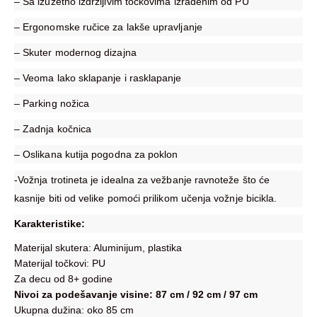
– Sa izuzetno izdržljivim točkovima izrađenim od PU
– Ergonomske ručice za lakše upravljanje
– Skuter modernog dizajna
– Veoma lako sklapanje i rasklapanje
– Parking nožica
– Zadnja kočnica
– Oslikana kutija pogodna za poklon
-Vožnja trotineta je idealna za vežbanje ravnoteže što će
kasnije biti od velike pomoći prilikom učenja vožnje bicikla.
Karakteristike:
Materijal skutera: Aluminijum, plastika
Materijal točkovi: PU
Za decu od 8+ godine
Nivoi za podešavanje visine: 87 cm / 92 cm / 97 cm
Ukupna dužina: oko 85 cm