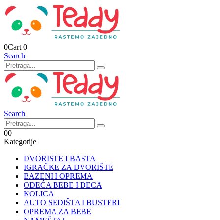
0
Cart
0
Search
Search
0
0
Kategorije
DVORISTE I BASTA
IGRAČKE ZA DVORIŠTE
BAZENI I OPREMA
ODEĆA BEBE I DECA
KOLICA
AUTO SEDIŠTA I BUSTERI
OPREMA ZA BEBE