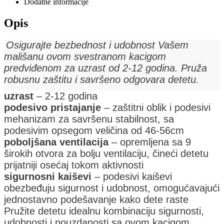
Dodatne informacije
Opis
Osigurajte bezbednost i udobnost Vašem
mališanu ovom svestranom kacigom
predviđenom za uzrast od 2-12 godina. Pruža
robusnu zaštitu i savršeno odgovara detetu.
uzrast
– 2-12 godina
podesivo pristajanje
– zaštitni oblik i podesivi
mehanizam za savršenu stabilnost, sa
podesivim opsegom veličina od 46-56cm
poboljšana ventilacija
– opremljena sa 9
širokih otvora za bolju ventilaciju, čineći detetu
prijatniji osećaj tokom aktivnosti
sigurnosni kaiševi
– podesivi kaiševi
obezbeđuju sigurnost i udobnost, omogućavajući
jednostavno podešavanje kako dete raste
Pružite detetu idealnu kombinaciju sigurnosti,
udobnosti i pouzdanosti sa ovom kacigom