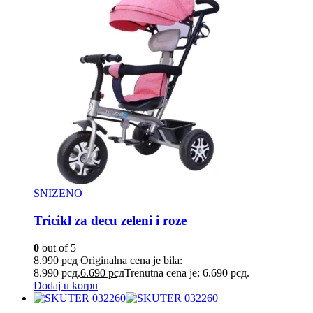
SNIZENO
Tricikl za decu zeleni i roze
0
out of 5
8.990
рсд
Originalna cena je bila:
8.990 рсд.
6.690
рсд
Trenutna cena je: 6.690 рсд.
Dodaj u korpu