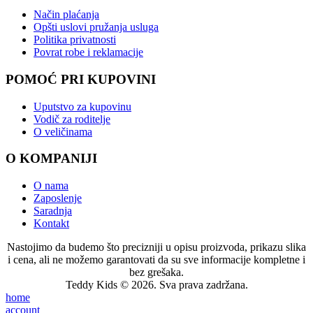
Način plaćanja
Opšti uslovi pružanja usluga
Politika privatnosti
Povrat robe i reklamacije
POMOĆ PRI KUPOVINI
Uputstvo za kupovinu
Vodič za roditelje
O veličinama
O KOMPANIJI
O nama
Zaposlenje
Saradnja
Kontakt
Nastojimo da budemo što precizniji u opisu proizvoda, prikazu slika
i cena, ali ne možemo garantovati da su sve informacije kompletne i
bez grešaka.
Teddy Kids © 2026. Sva prava zadržana.
home
account