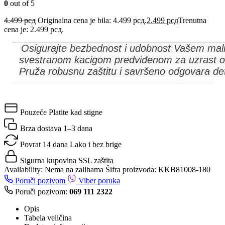
0
out of 5
4.499
рсд
Originalna cena je bila: 4.499 рсд.
2.499
рсд
Trenutna
cena je: 2.499 рсд.
Osigurajte bezbednost i udobnost Vašem ma
svestranom kacigom predviđenom za uzrast o
Pruža robusnu zaštitu i savršeno odgovara de
Pouzeće
Platite kad stigne
Brza dostava
1–3 dana
Povrat 14 dana
Lako i bez brige
Sigurna kupovina
SSL zaštita
Availability:
Nema na zalihama
Šifra proizvoda:
KKB81008-180
Poruči pozivom
Viber poruka
Poruči pozivom:
069 111 2322
Opis
Tabela veličina