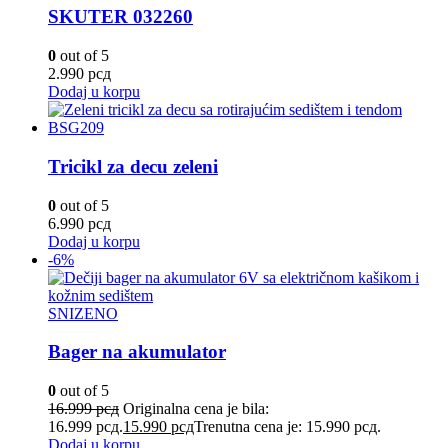
SKUTER 032260
0
out of 5
2.990
рсд
Dodaj u korpu
Tricikl za decu zeleni
0
out of 5
6.990
рсд
Dodaj u korpu
-6%
SNIZENO
Bager na akumulator
0
out of 5
16.999
рсд
Originalna cena je bila:
16.999 рсд.
15.990
рсд
Trenutna cena je: 15.990 рсд.
Dodaj u korpu