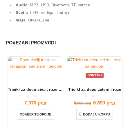
Audio
: MP3, USB, Bluetooth, TF kartica
Svetla
: LED prednja i zadnja
Vrata
: Otvaraju se
POVEZANI PROIZVODI
SNIZENO
Tricikl za decu siva , roze i plava boja
Tricikl za decu zeleni i roze
0
out of 5
0
out of 5
7.970
рсд
6.690
рсд
8.990
рсд
ODABERITE OPCIJE
DODAJ U KORPU