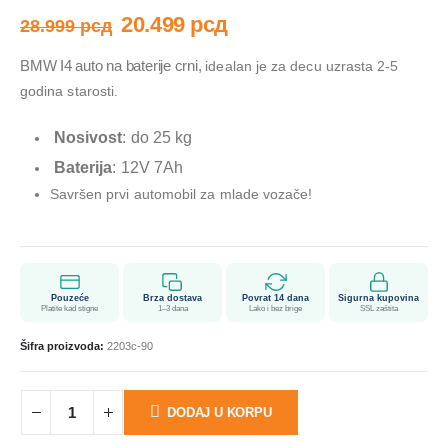
20.499
рсд
28.999
рсд
BMW I4 auto na baterije crni,
idealan je za decu uzrasta 2-5
godina starosti.
Nosivost
: do 25 kg
Baterija
: 12V 7Ah
Savršen prvi automobil za mlade vozače!
Pouzeće
Brza dostava
Povrat 14 dana
Sigurna kupovina
Platite kad stigne
1–3 dana
Lako i bez brige
SSL zaštita
Šifra proizvoda:
2203c-90
DODAJ U KORPU