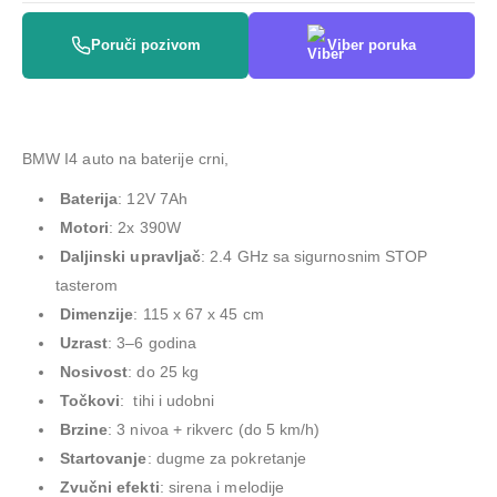
Poruči pozivom
Viber poruka
BMW I4 auto na baterije crni,
Baterija
: 12V 7Ah
Motori
: 2x 390W
Daljinski upravljač
: 2.4 GHz sa sigurnosnim STOP
tasterom
Dimenzije
: 115 x 67 x 45 cm
Uzrast
: 3–6 godina
Nosivost
: do 25 kg
Točkovi
: tihi i udobni
Brzine
: 3 nivoa + rikverc (do 5 km/h)
Startovanje
: dugme za pokretanje
Zvučni efekti
: sirena i melodije