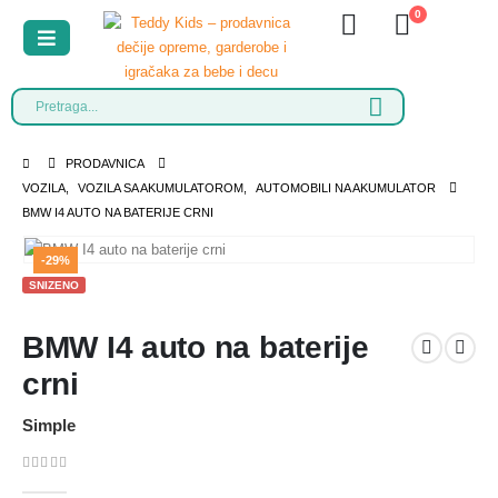
0
PRODAVNICA
VOZILA
,
VOZILA SA AKUMULATOROM
,
AUTOMOBILI NA AKUMULATOR
BMW I4 AUTO NA BATERIJE CRNI
-29%
SNIZENO
BMW I4 auto na baterije
crni
Simple
0
out of 5