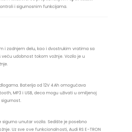
ontroli i sigurnosnim funkcijama.
em i zadnjem delu, kao i dvostrukim vratima sa
 veću udobnost tokom vožnje. Vozilo je u
nje.
podlogama. Baterija od 12V 4Ah omogućava
uetooth, MP3 i USB, deca mogu uživati u omiljenoj
 sigurnost.
sigurno unutar vozila. Sedište je posebno
 vožnje. Uz sve ove funkcionalnosti, Audi RS E-TRON