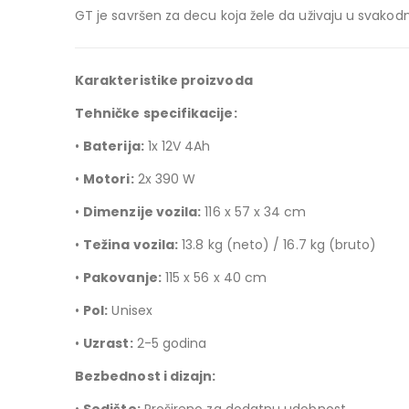
GT je savršen za decu koja žele da uživaju u svako
Karakteristike proizvoda
Tehničke specifikacije:
•
Baterija:
1x 12V 4Ah
•
Motori:
2x 390 W
•
Dimenzije vozila:
116 x 57 x 34 cm
•
Težina vozila:
13.8 kg (neto) / 16.7 kg (bruto)
•
Pakovanje:
115 x 56 x 40 cm
•
Pol:
Unisex
•
Uzrast:
2-5 godina
Bezbednost i dizajn: