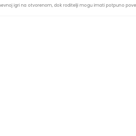
dnevnoj igri na otvorenom, dok roditelji mogu imati potpuno po