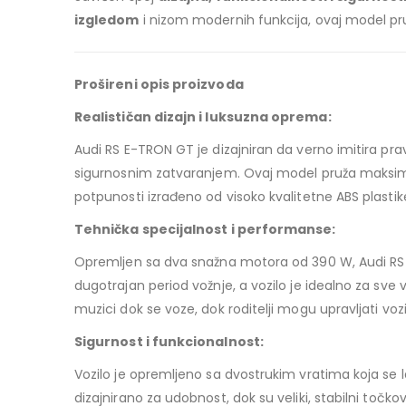
izgledom
i nizom modernih funkcija, ovaj model pruž
Prošireni opis proizvoda
Realističan dizajn i luksuzna oprema:
Audi RS E-TRON GT je dizajniran da verno imitira pr
sigurnosnim zatvaranjem. Ovaj model pruža maksima
potpunosti izrađeno od visoko kvalitetne ABS plasti
Tehnička specijalnost i performanse:
Opremljen sa dva snažna motora od 390 W, Audi RS 
dugotrajan period vožnje, a vozilo je idealno za sve v
muzici dok se voze, dok roditelji mogu upravljati v
Sigurnost i funkcionalnost:
Vozilo je opremljeno sa dvostrukim vratima koja se
dizajnirano za udobnost, dok su veliki, stabilni točk