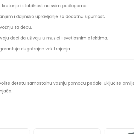
kretanje i stabilnost na svim podlogama.
njem i daljinsko upravljanje za dodatnu sigurnost.
ožnju za decu.
aju deci da uživaju u muzici i svetlosnim efektima.
garantuje dugotrajan vek trajanja.
zvolite detetu samostalnu vožnju pomoću pedale. Uključite omil
njača.