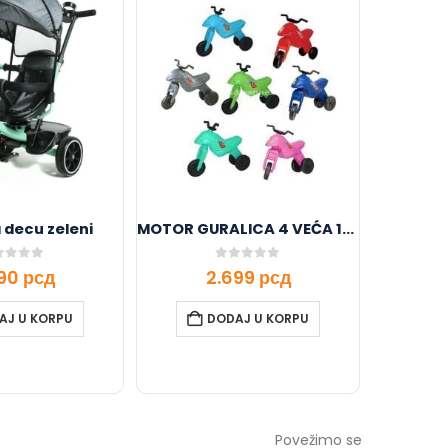
a decu zeleni
MOTOR GURALICA 4 VEĆA 110752
AUTO G
t of 5
0
out of 5
990
рсд
2.699
рсд
AJ U KORPU
DODAJ U KORPU
Povežimo se