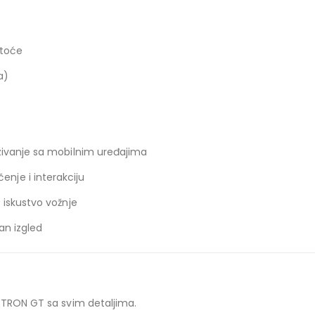
stoće
a)
zivanje sa mobilnim uređajima
je i interakciju
 iskustvo vožnje
an izgled
-TRON GT sa svim detaljima.