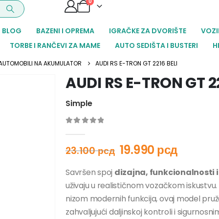
0
BLOG
BAZENI I OPREMA
IGRAČKE ZA DVORIŠTE
VOZI
TORBE I RANČEVI ZA MAME
AUTO SEDIŠTA I BUSTERI
H
AUTOMOBILI NA AKUMULATOR
AUDI RS E-TRON GT 2216 BELI
AUDI RS E-TRON GT 22
Simple
0
out of 5
19.990
рсд
23.100
рсд
Savršen spoj
dizajna, funkcionalnosti i
uživaju u realističnom vozačkom iskustvu.
nizom modernih funkcija, ovaj model pruža
zahvaljujući daljinskoj kontroli i sigurnosn