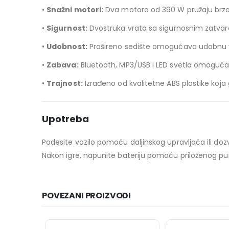
•
Snažni motori:
Dva motora od 390 W pružaju brzo 
•
Sigurnost:
Dvostruka vrata sa sigurnosnim zatvara
•
Udobnost:
Prošireno sedište omogućava udobnu v
•
Zabava:
Bluetooth, MP3/USB i LED svetla omogućav
•
Trajnost:
Izrađeno od kvalitetne ABS plastike koja 
Upotreba
Podesite vozilo pomoću daljinskog upravljača ili do
Nakon igre, napunite bateriju pomoću priloženog pu
POVEZANI PROIZVODI