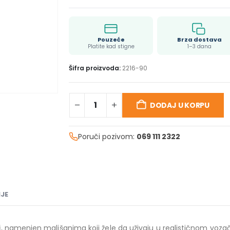
Pouzeće
Brza dostava
Platite kad stigne
1–3 dana
Šifra proizvoda:
2216-90
DODAJ U KORPU
Poruči pozivom:
069 111 2322
JE
i
, namenjen mališanima koji žele da uživaju u realističnom voza