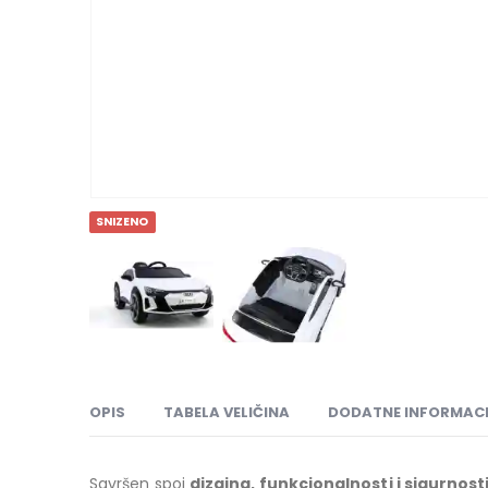
SNIZENO
OPIS
TABELA VELIČINA
DODATNE INFORMACI
Savršen spoj
dizajna, funkcionalnosti i sigurnost