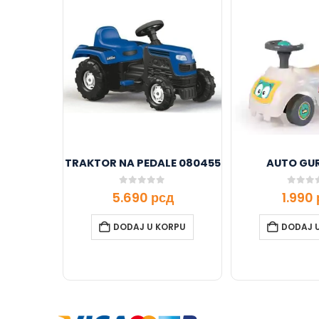
TRAKTOR NA PEDALE 080455
AUTO GU
0
out of 5
0
out o
5.690
рсд
1.990
DODAJ U KORPU
DODAJ 