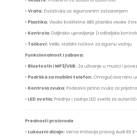
•
Sedište:
Prošireno za dodatnu udobnost
•
Vrata:
Dvostruka sa sigurnosnim zatvaranjem
•
Plastika:
Visoko kvalitetna ABS plastika visoke čvr
•
Kontrola:
Daljinsko upravljanje (roditeljska kontrol
•
Točkovi:
Veliki, stabilni točkovi za sigurnu vožnju
Funkcionalnost i zabava:
•
Bluetooth i MP3/USB:
Za uživanje u muzici i pove
•
Podrška za mobilni telefon:
Omogućava rano učen
•
Kontrola zvuka:
Podesiva jačina zvuka za prijatno
•
LED svetla:
Prednja i zadnja LED svetla za autentič
Prednosti proizvoda
•
Luksuzni dizajn:
Verna imitacija pravog Audi RS E