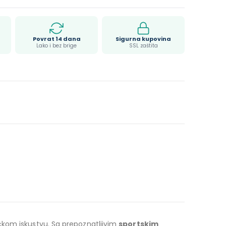
Povrat 14 dana
Sigurna kupovina
Lako i bez brige
SSL zaštita
čkom iskustvu. Sa prepoznatljivim
sportskim