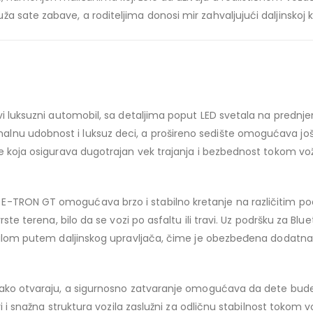
a sate zabave, a roditeljima donosi mir zahvaljujući daljinskoj k
avi luksuzni automobil, sa detaljima poput LED svetala na prednj
lnu udobnost i luksuz deci, a prošireno sedište omogućava još
ke koja osigurava dugotrajan vek trajanja i bezbednost tokom vož
E-TRON GT omogućava brzo i stabilno kretanje na različitim 
rste terena, bilo da se vozi po asfaltu ili travi. Uz podršku za Bl
ozilom putem daljinskog upravljača, čime je obezbeđena dodatna
 lako otvaraju, a sigurnosno zatvaranje omogućava da dete bude 
ovi i snažna struktura vozila zaslužni za odličnu stabilnost tokom