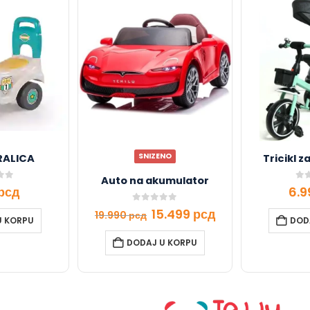
SNIZENO
RALICA
Tricikl z
Auto na akumulator
f 5
0
ou
рсд
6.
0
out of 5
15.499
рсд
19.990
рсд
U KORPU
DOD
DODAJ U KORPU