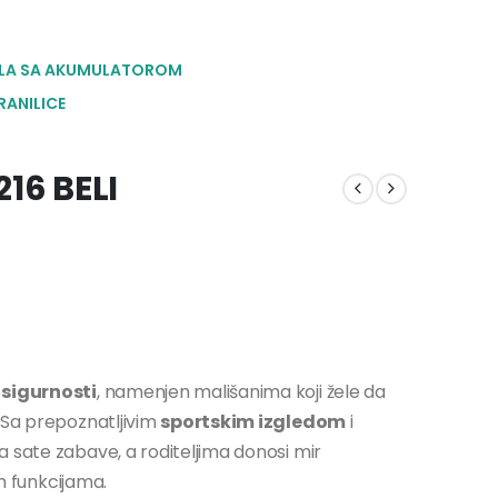
LA SA AKUMULATOROM
RANILICE
16 BELI
 sigurnosti
, namenjen mališanima koji žele da
 Sa prepoznatljivim
sportskim izgledom
i
 sate zabave, a roditeljima donosi mir
im funkcijama.