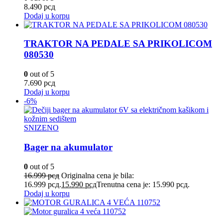
8.490
рсд
Dodaj u korpu
TRAKTOR NA PEDALE SA PRIKOLICOM
080530
0
out of 5
7.690
рсд
Dodaj u korpu
-6%
SNIZENO
Bager na akumulator
0
out of 5
16.999
рсд
Originalna cena je bila:
16.999 рсд.
15.990
рсд
Trenutna cena je: 15.990 рсд.
Dodaj u korpu