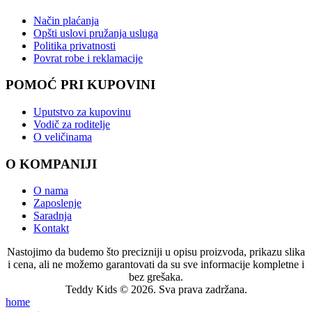
Način plaćanja
Opšti uslovi pružanja usluga
Politika privatnosti
Povrat robe i reklamacije
POMOĆ PRI KUPOVINI
Uputstvo za kupovinu
Vodič za roditelje
O veličinama
O KOMPANIJI
O nama
Zaposlenje
Saradnja
Kontakt
Nastojimo da budemo što precizniji u opisu proizvoda, prikazu slika
i cena, ali ne možemo garantovati da su sve informacije kompletne i
bez grešaka.
Teddy Kids © 2026. Sva prava zadržana.
home