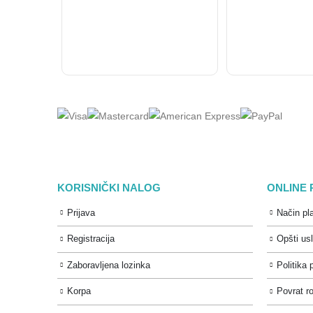
KORISNIČKI NALOG
ONLINE
Prijava
Način pl
Registracija
Opšti us
Zaboravljena lozinka
Politika 
Korpa
Povrat ro