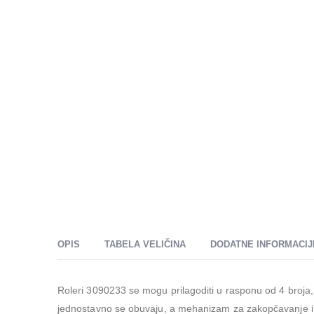
OPIS
TABELA VELIČINA
DODATNE INFORMACIJ
Roleri 3090233 se mogu prilagoditi u rasponu od 4 broja,
jednostavno se obuvaju, a mehanizam za zakopčavanje i či