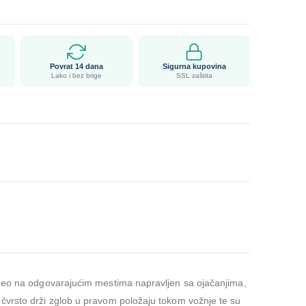
Povrat 14 dana
Sigurna kupovina
Lako i bez brige
SSL zaštita
i deo na odgovarajućim mestima napravljen sa ojačanjima,
 čvrsto drži zglob u pravom položaju tokom vožnje te su