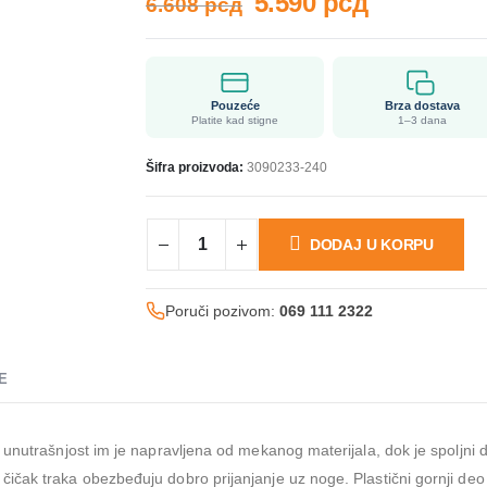
5.590
рсд
6.608
рсд
Pouzeće
Brza dostava
Platite kad stigne
1–3 dana
Šifra proizvoda:
3090233-240
DODAJ U KORPU
Poruči pozivom:
069 111 2322
E
 unutrašnjost im je napravljena od mekanog materijala, dok je spoljn
čak traka obezbeđuju dobro prijanjanje uz noge. Plastični gornji deo