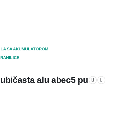
ILA SA AKUMULATOROM
RANILICE
ljubičasta alu abec5 pu