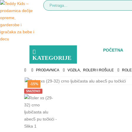
POČETNA
KATEGORIJE
PRODAVNICA
VOZILA
,
ROLERI I ROŠULE
ROLER
-15%
SNIZENO