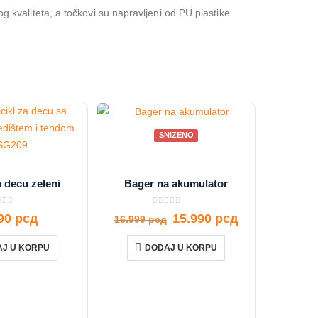
g kvaliteta, a točkovi su napravljeni od PU plastike.
SNIZENO
a decu zeleni
Bager na akumulator
t of 5
0
out of 5
990
рсд
15.990
рсд
16.999
рсд
J U KORPU
DODAJ U KORPU