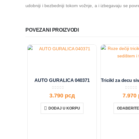
udobniji i bezbedniji tokom vožnje, a i izbegavaju se povr
POVEZANI PROIZVODI
AUTO GURALICA 040371
0
out of 5
0
out o
3.790
рсд
7.970
DODAJ U KORPU
ODABERITE