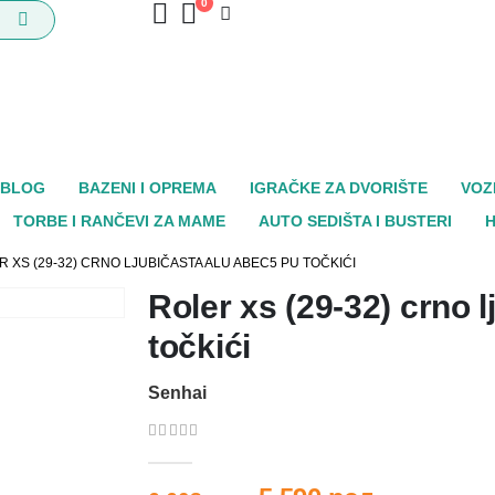
0
BLOG
BAZENI I OPREMA
IGRAČKE ZA DVORIŠTE
VOZ
TORBE I RANČEVI ZA MAME
AUTO SEDIŠTA I BUSTERI
H
 XS (29-32) CRNO LJUBIČASTA ALU ABEC5 PU TOČKIĆI
Roler xs (29-32) crno 
točkići
Senhai
0
out of 5