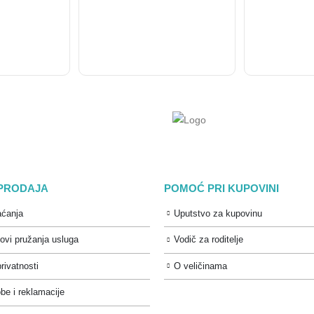
 PRODAJA
POMOĆ PRI KUPOVINI
aćanja
Uputstvo za kupovinu
lovi pružanja usluga
Vodič za roditelje
privatnosti
O veličinama
be i reklamacije