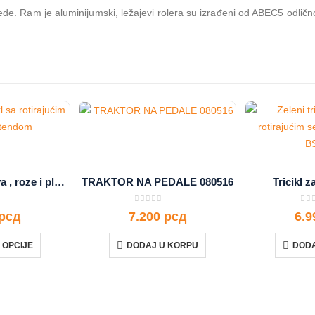
ede. Ram je aluminijumski, ležajevi rolera su izrađeni od ABEC5 odlično
Tricikl za decu siva , roze i plava boja
TRAKTOR NA PEDALE 080516
Tricikl z
f 5
0
out of 5
0
ou
рсд
7.200
рсд
6.
 OPCIJE
DODAJ U KORPU
DODA