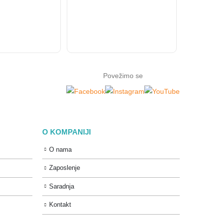
24.090
D
Povežimo se
O KOMPANIJI
O nama
Zaposlenje
Saradnja
Kontakt