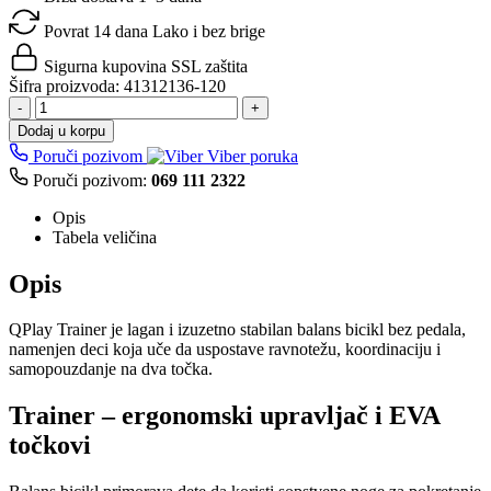
Povrat 14 dana
Lako i bez brige
Sigurna kupovina
SSL zaštita
Šifra proizvoda:
41312136-120
-
+
Dodaj u korpu
Poruči pozivom
Viber poruka
Poruči pozivom:
069 111 2322
Opis
Tabela veličina
Opis
QPlay Trainer je lagan i izuzetno stabilan balans bicikl bez pedala,
namenjen deci koja uče da uspostave ravnotežu, koordinaciju i
samopouzdanje na dva točka.
Trainer – ergonomski upravljač i EVA
točkovi