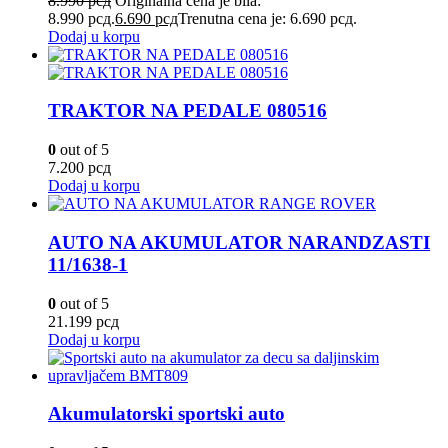
8.990
рсд
Originalna cena je bila:
8.990 рсд.
6.690
рсд
Trenutna cena je: 6.690 рсд.
Dodaj u korpu
TRAKTOR NA PEDALE 080516
0
out of 5
7.200
рсд
Dodaj u korpu
AUTO NA AKUMULATOR NARANDZASTI
11/1638-1
0
out of 5
21.199
рсд
Dodaj u korpu
Akumulatorski sportski auto