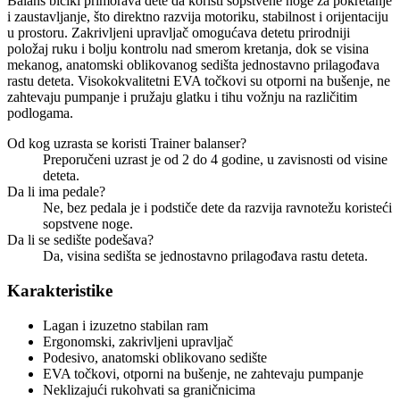
Balans bicikl primorava dete da koristi sopstvene noge za pokretanje
i zaustavljanje, što direktno razvija motoriku, stabilnost i orijentaciju
u prostoru. Zakrivljeni upravljač omogućava detetu prirodniji
položaj ruku i bolju kontrolu nad smerom kretanja, dok se visina
mekanog, anatomski oblikovanog sedišta jednostavno prilagođava
rastu deteta. Visokokvalitetni EVA točkovi su otporni na bušenje, ne
zahtevaju pumpanje i pružaju glatku i tihu vožnju na različitim
podlogama.
Od kog uzrasta se koristi Trainer balanser?
Preporučeni uzrast je od 2 do 4 godine, u zavisnosti od visine
deteta.
Da li ima pedale?
Ne, bez pedala je i podstiče dete da razvija ravnotežu koristeći
sopstvene noge.
Da li se sedište podešava?
Da, visina sedišta se jednostavno prilagođava rastu deteta.
Karakteristike
Lagan i izuzetno stabilan ram
Ergonomski, zakrivljeni upravljač
Podesivo, anatomski oblikovano sedište
EVA točkovi, otporni na bušenje, ne zahtevaju pumpanje
Neklizajući rukohvati sa graničnicima