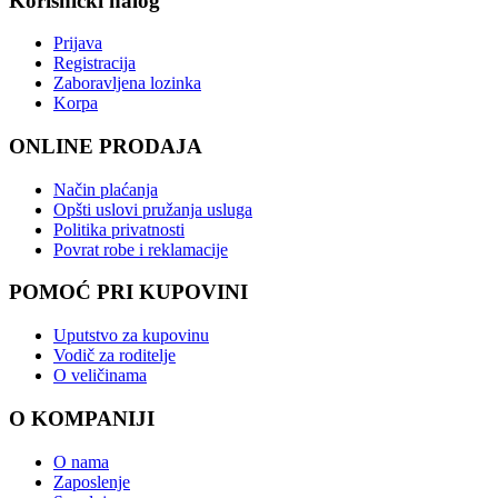
Korisnički nalog
Prijava
Registracija
Zaboravljena lozinka
Korpa
ONLINE PRODAJA
Način plaćanja
Opšti uslovi pružanja usluga
Politika privatnosti
Povrat robe i reklamacije
POMOĆ PRI KUPOVINI
Uputstvo za kupovinu
Vodič za roditelje
O veličinama
O KOMPANIJI
O nama
Zaposlenje