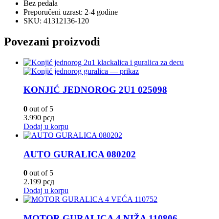
Bez pedala
Preporučeni uzrast: 2-4 godine
SKU: 41312136-120
Povezani proizvodi
KONJIĆ JEDNOROG 2U1 025098
0
out of 5
3.990
рсд
Dodaj u korpu
AUTO GURALICA 080202
0
out of 5
2.199
рсд
Dodaj u korpu
MOTOR GURALICA 4 NIŽA 110806