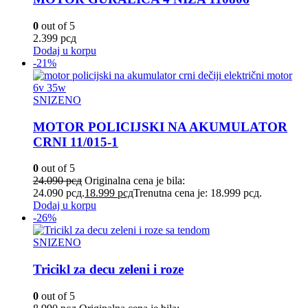
0
out of 5
2.399
рсд
Dodaj u korpu
-21%
SNIZENO
MOTOR POLICIJSKI NA AKUMULATOR
CRNI 11/015-1
0
out of 5
24.090
рсд
Originalna cena je bila:
24.090 рсд.
18.999
рсд
Trenutna cena je: 18.999 рсд.
Dodaj u korpu
-26%
SNIZENO
Tricikl za decu zeleni i roze
0
out of 5