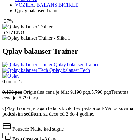
VOZILA
,
BALANS BICIKLE
Qplay balanser Trainer
-37%
SNIZENO
Qplay balanser Trainer
Qplay balanser Trainer
Qplay balanser Tech
0
out of 5
9.190
рсд
Originalna cena je bila: 9.190 рсд.
5.790
рсд
Trenutna
cena je: 5.790 рсд.
QPlay Trainer je lagan balans bicikl bez pedala sa EVA točkovima i
podesivim sedištem, za decu od 2 do 4 godine.
Pouzeće
Platite kad stigne
Brza dostava
1–3 dana