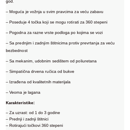
god.
– Moguća je vožnja u svim pravcima za veću zabavu
– Poseduje 4 točka koji se mogu rotirati za 360 stepeni
– Pogodna za razne vrste podloga po kojima se vozi
– Sa prednjim i zadnjim štitnicima protiv prevrtanja za veću
bezbednost
– Sa mekanim, udobnim sedištem od poliuretana
– Simpatična drvena ručica od bukve
– Izrađena od kvalitetnih materijala
– Veoma je lagana
Karakteristike:
– Za uzrast: od 1 do 3 godine
– Prednji i zadnji štitnici
– Rotirajući točkovi 360 stepeni