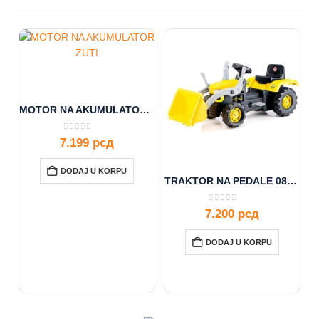
MOTOR NA AKUMULATOR ZUTI 11/0999-5
0
out of 5
7.199
рсд
DODAJ U KORPU
TRAKTOR NA PEDALE 080516
0
out of 5
7.200
рсд
DODAJ U KORPU