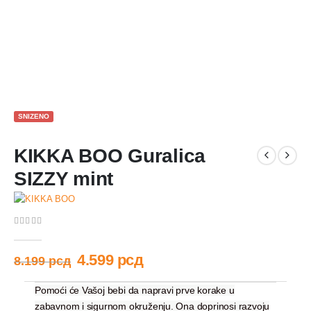
SNIZENO
KIKKA BOO Guralica
SIZZY mint
0
out of 5
4.599
рсд
8.199
рсд
Pomoći će Vašoj bebi da napravi prve korake u
zabavnom i sigurnom okruženju. Ona doprinosi razvoju