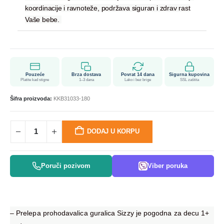
koordinacije i ravnoteže, podržava siguran i zdrav rast
Vaše bebe.
Pouzeće
Brza dostava
Povrat 14 dana
Sigurna kupovina
Platite kad stigne
1–3 dana
Lako i bez brige
SSL zaštita
Šifra proizvoda:
KKB31033-180
DODAJ U KORPU
Poruči pozivom
Viber poruka
– Prelepa prohodavalica guralica Sizzy je pogodna za decu 1+