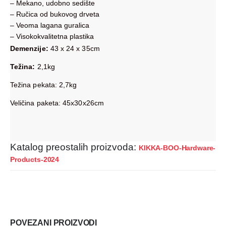
– Mekano, udobno sedište
– Ručica od bukovog drveta
– Veoma lagana guralica
– Visokokvalitetna plastika
Demenzije:
43 x 24 x 35cm
Težina:
2,1kg
Težina pekata: 2,7kg
Veličina paketa: 45x30x26cm
Katalog preostalih proizvoda:
KIKKA-BOO-Hardware-
Products-2024
POVEZANI PROIZVODI