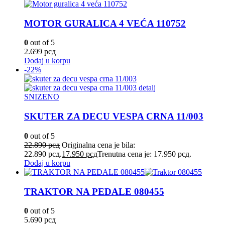
MOTOR GURALICA 4 VEĆA 110752
0
out of 5
2.699
рсд
Dodaj u korpu
-22%
SNIZENO
SKUTER ZA DECU VESPA CRNA 11/003
0
out of 5
22.890
рсд
Originalna cena je bila:
22.890 рсд.
17.950
рсд
Trenutna cena je: 17.950 рсд.
Dodaj u korpu
TRAKTOR NA PEDALE 080455
0
out of 5
5.690
рсд