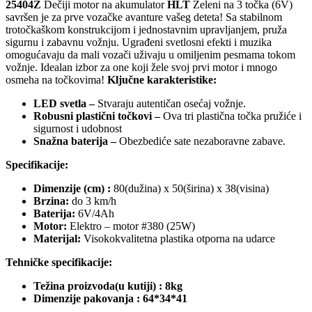
25404Z
Dečiji motor na akumulator
HLT
Zeleni na 3 točka (6V)
savršen je za prve vozačke avanture vašeg deteta! Sa stabilnom
trotočkaškom konstrukcijom i jednostavnim upravljanjem, pruža
sigurnu i zabavnu vožnju. Ugrađeni svetlosni efekti i muzika
omogućavaju da mali vozači uživaju u omiljenim pesmama tokom
vožnje. Idealan izbor za one koji žele svoj prvi motor i mnogo
osmeha na točkovima!
Ključne karakteristike:
LED svetla –
Stvaraju autentičan osećaj vožnje.
Robusni plastični točkovi –
Ova tri plastična točka pružiće i
sigurnost i udobnost
Snažna baterija –
Obezbediće sate nezaboravne zabave.
Specifikacije:
Dimenzije (cm) :
80(dužina) x 50(širina) x 38(visina)
Brzina:
do 3 km/h
Baterija:
6V/4Ah
Motor:
Elektro – motor #380 (25W)
Materijal:
Visokokvalitetna plastika otporna na udarce
Tehničke specifikacije:
Težina proizvoda(u kutiji) : 8kg
Dimenzije pakovanja : 64*34*41