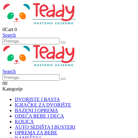
0
Cart
0
Search
Search
0
0
Kategorije
DVORISTE I BASTA
IGRAČKE ZA DVORIŠTE
BAZENI I OPREMA
ODEĆA BEBE I DECA
KOLICA
AUTO SEDIŠTA I BUSTERI
OPREMA ZA BEBE