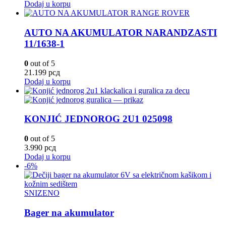
Dodaj u korpu
AUTO NA AKUMULATOR NARANDZASTI
11/1638-1
0
out of 5
21.199
рсд
Dodaj u korpu
KONJIĆ JEDNOROG 2U1 025098
0
out of 5
3.990
рсд
Dodaj u korpu
-6%
SNIZENO
Bager na akumulator