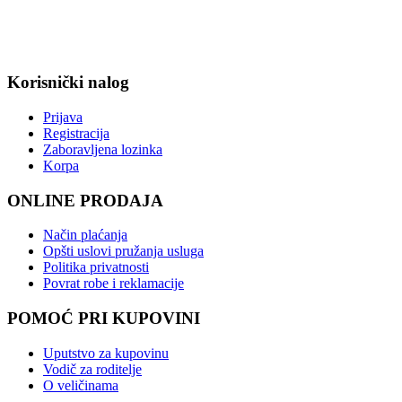
Korisnički nalog
Prijava
Registracija
Zaboravljena lozinka
Korpa
ONLINE PRODAJA
Način plaćanja
Opšti uslovi pružanja usluga
Politika privatnosti
Povrat robe i reklamacije
POMOĆ PRI KUPOVINI
Uputstvo za kupovinu
Vodič za roditelje
O veličinama