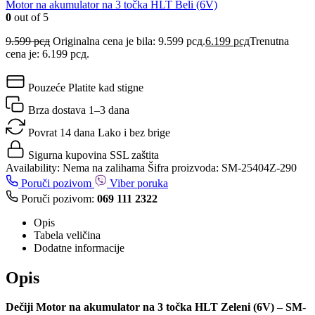
Motor na akumulator na 3 točka HLT Beli (6V)
0
out of 5
9.599
рсд
Originalna cena je bila: 9.599 рсд.
6.199
рсд
Trenutna
cena je: 6.199 рсд.
Pouzeće
Platite kad stigne
Brza dostava
1–3 dana
Povrat 14 dana
Lako i bez brige
Sigurna kupovina
SSL zaštita
Availability:
Nema na zalihama
Šifra proizvoda:
SM-25404Z-290
Poruči pozivom
Viber poruka
Poruči pozivom:
069 111 2322
Opis
Tabela veličina
Dodatne informacije
Opis
Dečiji Motor na akumulator na 3 točka HLT Zeleni (6V) – SM-