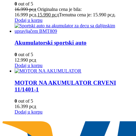
0
out of 5
16.999
рсд
Originalna cena je bila:
16.999 рсд.
15.990
рсд
Trenutna cena je: 15.990 рсд.
Dodaj u korpu
Akumulatorski sportski auto
0
out of 5
12.990
рсд
Dodaj u korpu
MOTOR NA AKUMULATOR CRVENI
11/1401-1
0
out of 5
16.399
рсд
Dodaj u korpu