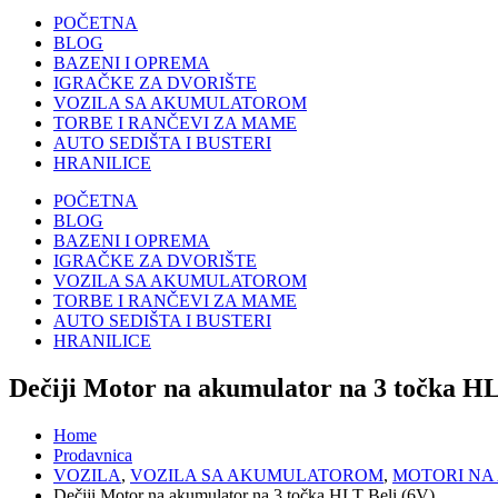
POČETNA
BLOG
BAZENI I OPREMA
IGRAČKE ZA DVORIŠTE
VOZILA SA AKUMULATOROM
TORBE I RANČEVI ZA MAME
AUTO SEDIŠTA I BUSTERI
HRANILICE
POČETNA
BLOG
BAZENI I OPREMA
IGRAČKE ZA DVORIŠTE
VOZILA SA AKUMULATOROM
TORBE I RANČEVI ZA MAME
AUTO SEDIŠTA I BUSTERI
HRANILICE
Dečiji Motor na akumulator na 3 točka HL
Home
Prodavnica
VOZILA
,
VOZILA SA AKUMULATOROM
,
MOTORI NA
Dečiji Motor na akumulator na 3 točka HLT Beli (6V)