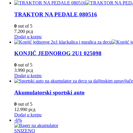
TRAKTOR NA PEDALE 080516
0
out of 5
7.200
рсд
Dodaj u korpu
KONJIĆ JEDNOROG 2U1 025098
0
out of 5
3.990
рсд
Dodaj u korpu
Akumulatorski sportski auto
0
out of 5
12.990
рсд
Dodaj u korpu
-6%
SNIZENO