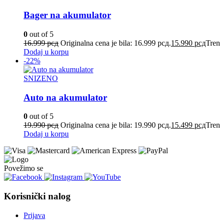
Bager na akumulator
0
out of 5
16.999
рсд
Originalna cena je bila: 16.999 рсд.
15.990
рсд
Tren
Dodaj u korpu
-22%
SNIZENO
Auto na akumulator
0
out of 5
19.990
рсд
Originalna cena je bila: 19.990 рсд.
15.499
рсд
Tren
Dodaj u korpu
Povežimo se
Korisnički nalog
Prijava