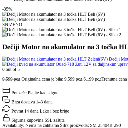
-35%
SNIZENO
Dečiji Motor na akumulator na 3 točka HL
Dečiji Mo
0
out of 5
9.599
рсд
Originalna cena je bila: 9.599 рсд.
6.199
рсд
Trenutna cena 
Pouzeće
Platite kad stigne
Brza dostava
1–3 dana
Povrat 14 dana
Lako i bez brige
Sigurna kupovina
SSL zaštita
Availability:
Nema na zalihama
Šifra proizvoda:
SM-25404B-290