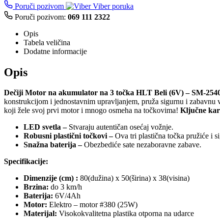
Poruči pozivom
Viber poruka
Poruči pozivom:
069 111 2322
Opis
Tabela veličina
Dodatne informacije
Opis
Dečiji Motor na akumulator na 3 točka HLT Beli (6V) – SM-254
konstrukcijom i jednostavnim upravljanjem, pruža sigurnu i zabavnu 
koji žele svoj prvi motor i mnogo osmeha na točkovima!
Ključne kar
LED svetla –
Stvaraju autentičan osećaj vožnje.
Robusni plastični točkovi –
Ova tri plastična točka pružiće i s
Snažna baterija –
Obezbediće sate nezaboravne zabave.
Specifikacije:
Dimenzije (cm) :
80(dužina) x 50(širina) x 38(visina)
Brzina:
do 3 km/h
Baterija:
6V/4Ah
Motor:
Elektro – motor #380 (25W)
Materijal:
Visokokvalitetna plastika otporna na udarce