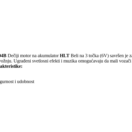
04B
Dečiji motor na akumulator
HLT
Beli na 3 točka (6V) savršen je 
vožnju. Ugrađeni svetlosni efekti i muzika omogućavaju da mali vozač
akteristike:
igurnost i udobnost