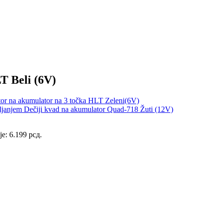
T Beli (6V)
tor na akumulator na 3 točka HLT Zeleni(6V)
Dečiji kvad na akumulator Quad-718 Žuti (12V)
je: 6.199 рсд.