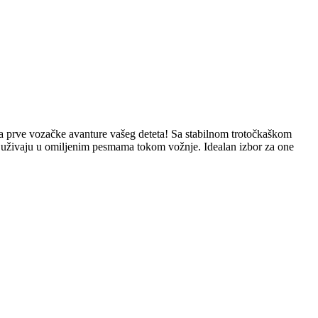
za prve vozačke avanture vašeg deteta! Sa stabilnom trotočkaškom
i uživaju u omiljenim pesmama tokom vožnje. Idealan izbor za one