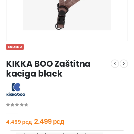
SNIZENO
KIKKA BOO Zaštitna
kaciga black
0
out of 5
2.499
рсд
4.499
рсд