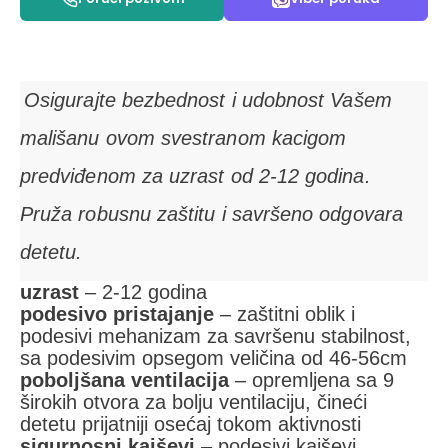
Osigurajte bezbednost i udobnost Vašem
mališanu ovom svestranom kacigom
predviđenom za uzrast od 2-12 godina.
Pruža robusnu zaštitu i savršeno odgovara
detetu.
uzrast
– 2-12 godina
podesivo pristajanje
– zaštitni oblik i
podesivi mehanizam za savršenu stabilnost,
sa podesivim opsegom veličina od 46-56cm
poboljšana ventilacija
– opremljena sa 9
širokih otvora za bolju ventilaciju, čineći
detetu prijatniji osećaj tokom aktivnosti
sigurnosni kaiševi
– podesivi kaiševi