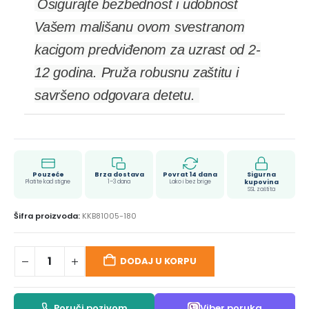
Osigurajte bezbednost i udobnost
Vašem mališanu ovom svestranom
kacigom predviđenom za uzrast od 2-
12 godina. Pruža robusnu zaštitu i
savršeno odgovara detetu.
Pouzeće
Brza dostava
Povrat 14 dana
Sigurna
Platite kad stigne
1–3 dana
Lako i bez brige
kupovina
SSL zaštita
Šifra proizvoda:
KKB81005-180
DODAJ U KORPU
Poruči pozivom
Viber poruka