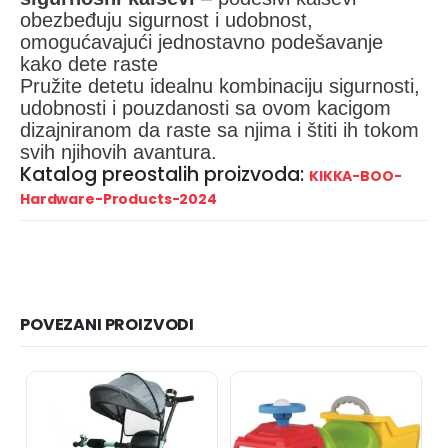
obezbeđuju sigurnost i udobnost,
omogućavajući jednostavno podešavanje
kako dete raste
Pružite detetu idealnu kombinaciju sigurnosti,
udobnosti i pouzdanosti sa ovom kacigom
dizajniranom da raste sa njima i štiti ih tokom
svih njihovih avantura.
Katalog preostalih proizvoda:
KIKKA-BOO-
Hardware-Products-2024
POVEZANI PROIZVODI