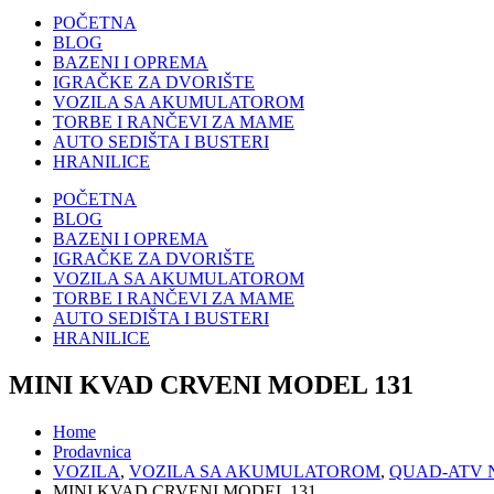
POČETNA
BLOG
BAZENI I OPREMA
IGRAČKE ZA DVORIŠTE
VOZILA SA AKUMULATOROM
TORBE I RANČEVI ZA MAME
AUTO SEDIŠTA I BUSTERI
HRANILICE
POČETNA
BLOG
BAZENI I OPREMA
IGRAČKE ZA DVORIŠTE
VOZILA SA AKUMULATOROM
TORBE I RANČEVI ZA MAME
AUTO SEDIŠTA I BUSTERI
HRANILICE
MINI KVAD CRVENI MODEL 131
Home
Prodavnica
VOZILA
,
VOZILA SA AKUMULATOROM
,
QUAD-ATV 
MINI KVAD CRVENI MODEL 131