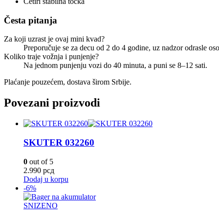
Četiri stabilna točka
Česta pitanja
Za koji uzrast je ovaj mini kvad?
Preporučuje se za decu od 2 do 4 godine, uz nadzor odrasle oso
Koliko traje vožnja i punjenje?
Na jednom punjenju vozi do 40 minuta, a puni se 8–12 sati.
Plaćanje pouzećem, dostava širom Srbije.
Povezani proizvodi
SKUTER 032260
0
out of 5
2.990
рсд
Dodaj u korpu
-6%
SNIZENO