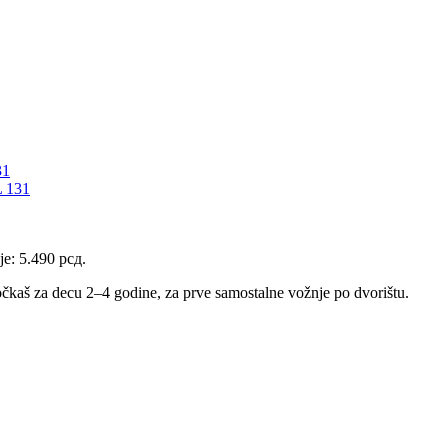
31
 131
je: 5.490 рсд.
očkaš za decu 2–4 godine, za prve samostalne vožnje po dvorištu.