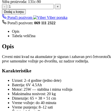
Šifra proizvoda:
131c-90
-
+
Dodaj u korpu
Poruči pozivom
Viber poruka
Poruči pozivom:
069 111 2322
Opis
Tabela veličina
Opis
Crveni mini kvad na akumulator je siguran i zabavan prvi četvorotočka
prve samostalne vožnje po dvorištu, uz nadzor roditelja.
Karakteristike
Uzrast: 2–4 godine (jedno dete)
Baterija: 6V 4.5Ah
Motor: 25W — stabilna i mirna vožnja
Maksimalna nosivost: 20 kg
Dimenzije: 65 × 38 × 51 cm
Vreme vožnje: do 40 minuta
Vreme punjenja: 8–12 sati