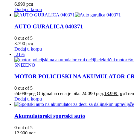
6.990
рсд
Dodaj u korpu
AUTO GURALICA 040371
0
out of 5
3.790
рсд
Dodaj u korpu
-21%
SNIZENO
MOTOR POLICIJSKI NA AKUMULATOR CRNI
0
out of 5
24.090
рсд
Originalna cena je bila: 24.090 рсд.
18.999
рсд
Tren
Dodaj u korpu
Akumulatorski sportski auto
0
out of 5
12.990
рсд