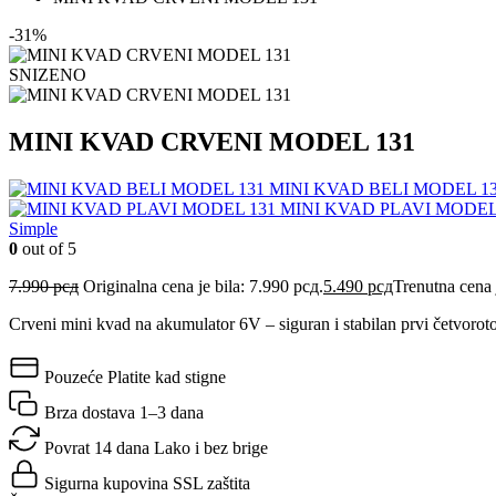
-31%
SNIZENO
MINI KVAD CRVENI MODEL 131
MINI KVAD BELI MODEL 1
MINI KVAD PLAVI MODEL
Simple
0
out of 5
7.990
рсд
Originalna cena je bila: 7.990 рсд.
5.490
рсд
Trenutna cena 
Crveni mini kvad na akumulator 6V – siguran i stabilan prvi četvorot
Pouzeće
Platite kad stigne
Brza dostava
1–3 dana
Povrat 14 dana
Lako i bez brige
Sigurna kupovina
SSL zaštita