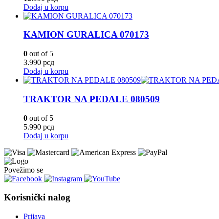
Dodaj u korpu
KAMION GURALICA 070173
0
out of 5
3.990
рсд
Dodaj u korpu
TRAKTOR NA PEDALE 080509
0
out of 5
5.990
рсд
Dodaj u korpu
Povežimo se
Korisnički nalog
Prijava