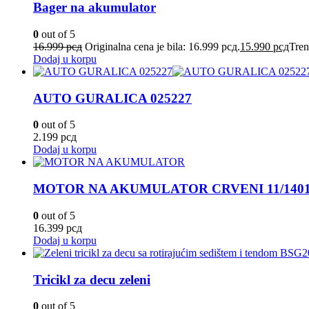
Bager na akumulator
0
out of 5
16.999
рсд
Originalna cena je bila: 16.999 рсд.
15.990
рсд
Tren
Dodaj u korpu
AUTO GURALICA 025227
0
out of 5
2.199
рсд
Dodaj u korpu
MOTOR NA AKUMULATOR CRVENI 11/1401
0
out of 5
16.399
рсд
Dodaj u korpu
Tricikl za decu zeleni
0
out of 5