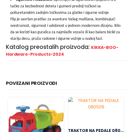
tačke za bezbednost deteta i gumeni prednji točkovi sa
poliuretanskim zadnjim točkovima za glatke i sigurne vožnje
Flip je savršen pratilac za avanture Vašeg mališana, kombinujući
svestranost, sigurnost i udobnost u jednom modernom dizajnu. Bilo
da se koristi kao guralica za najmlađe vozače ili kao balans bicikl za
stariju decu, pruža radosne i sigurne vožnje u svakoj fazi.
Katalog preostalih proizvoda:
KIKKA-BOO-
Hardware-Products-2024
POVEZANI PROIZVODI
TRAKTOR NA PEDALE 080509