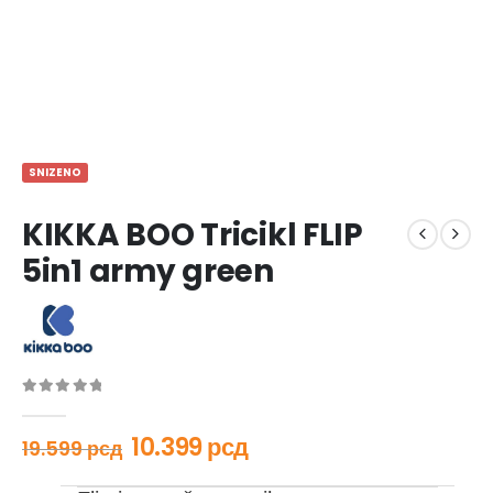
SNIZENO
KIKKA BOO Tricikl FLIP
5in1 army green
0
out of 5
10.399
рсд
19.599
рсд