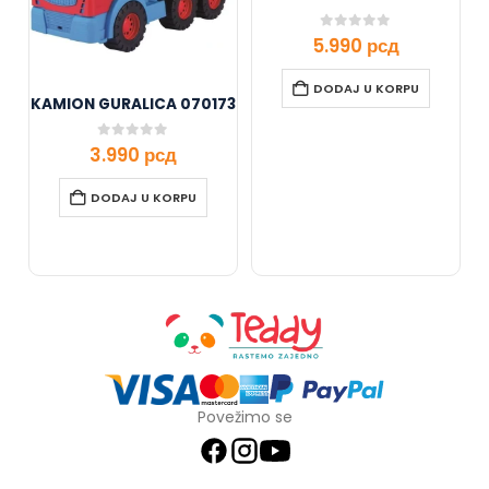
0
out of 5
5.990
рсд
DODAJ U KORPU
KAMION GURALICA 070173
0
out of 5
3.990
рсд
DODAJ U KORPU
Povežimo se