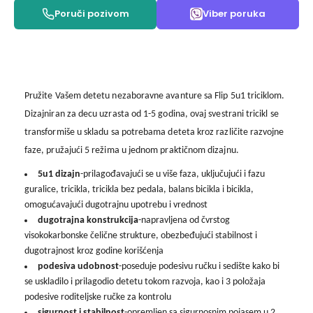
Poruči pozivom
Viber poruka
Pružite Vašem detetu nezaboravne avanture sa Flip 5u1 triciklom.
Dizajniran za decu uzrasta od 1-5 godina, ovaj svestrani tricikl se
transformiše u skladu sa potrebama deteta kroz različite razvojne
faze, pružajući 5 režima u jednom praktičnom dizajnu.
5u1 dizajn
-prilagođavajući se u više faza, uključujući i fazu
guralice, tricikla, tricikla bez pedala, balans bicikla i bicikla,
omogućavajući dugotrajnu upotrebu i vrednost
dugotrajna konstrukcija
-napravljena od čvrstog
visokokarbonske čelične strukture, obezbeđujući stabilnost i
dugotrajnost kroz godine korišćenja
podesiva udobnost
-poseduje podesivu ručku i sedište kako bi
se uskladilo i prilagodio detetu tokom razvoja, kao i 3 položaja
podesive roditeljske ručke za kontrolu
sigurnost i stabilnost
-opremljen sa sigurnosnim pojasem u 2