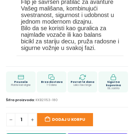
Flip je savršen pratilac za avanture
Vašeg mališana, kombinujući
svestranost, sigurnost i udobnost u
jednom modernom dizajnu.
Bilo da se koristi kao guralica za
najmlađe vozače ili kao balans
bicikl za stariju decu, pruža radosne i
sigurne vožnje u svakoj fazi.
Pouzeće
Brza dostava
Povrat 14 dana
Sigurna
Platite kad stigne
1–3 dana
Lako i bez brige
kupovina
SSL zaštita
Šifra proizvoda:
KKB21153-180
DODAJ U KORPU