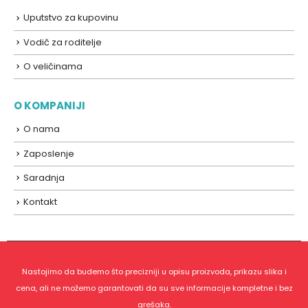
Uputstvo za kupovinu
Vodič za roditelje
O veličinama
O KOMPANIJI
O nama
Zaposlenje
Saradnja
Kontakt
Nastojimo da budemo što precizniji u opisu proizvoda, prikazu slika i
cena, ali ne možemo garantovati da su sve informacije kompletne i bez
grešaka.