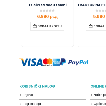
Tricikl za decu zeleni
TRAKTOR NA PE
0
out of 5
0
out o
6.990
рсд
5.690
DODAJ U KORPU
DODAJ 
KORISNIČKI NALOG
ONLINE
Prijava
Način p
Registracija
Opšti us