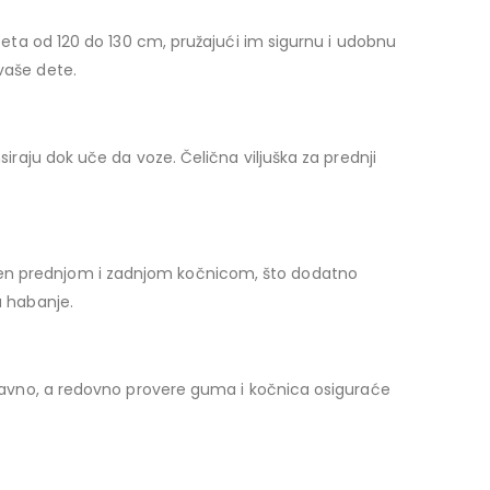
eteta od 120 do 130 cm, pružajući im sigurnu i udobnu
vaše dete.
siraju dok uče da voze. Čelična viljuška za prednji
ljen prednjom i zadnjom kočnicom, što dodatno
a habanje.
ostavno, a redovno provere guma i kočnica osiguraće