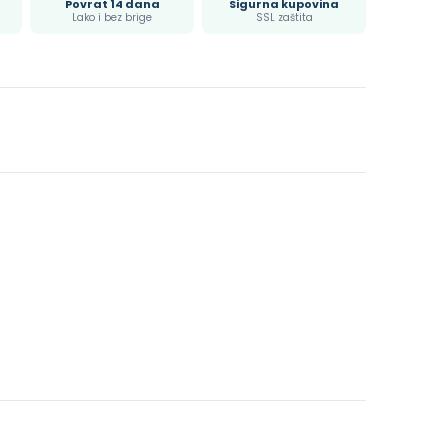
Povrat 14 dana
Sigurna kupovina
Lako i bez brige
SSL zaštita