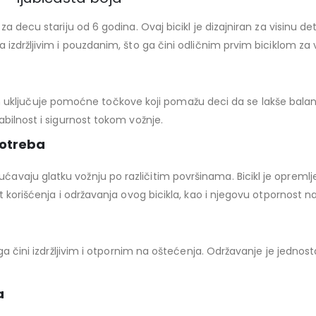
a decu stariju od 6 godina. Ovaj bicikl je dizajniran za visinu d
izdržljivim i pouzdanim, što ga čini odličnim prvim biciklom za 
izajn uključuje pomoćne točkove koji pomažu deci da se lakše balan
bilnost i sigurnost tokom vožnje.
potreba
avaju glatku vožnju po različitim površinama. Bicikl je oprem
t korišćenja i održavanja ovog bicikla, kao i njegovu otpornost n
 ga čini izdržljivim i otpornim na oštećenja. Održavanje je jedn
a