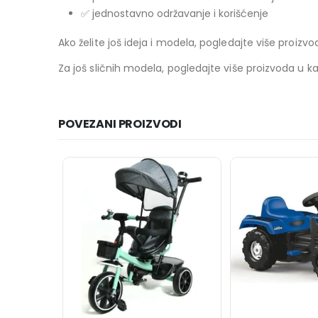
✅ jednostavno održavanje i korišćenje
Ako želite još ideja i modela, pogledajte više proizv
Za još sličnih modela, pogledajte više proizvoda u ka
POVEZANI PROIZVODI