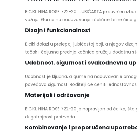
BICIKL NINA ROSE 722-20 LJUBIČASTA je savršen izbor z
vožnju. Gume na naduvavanje i čelične felne čine ga 
Dizajn i funkcionalnost
Bicikl dolazi u prelepoj ljubičastoj boji, a njegov d
točak i čeljusna prednja kočnica pružaju dodatnu sta
Udobnost, sigurnost i svakodnevna u
Udobnost je ključna, a gume na naduvavanje omoguć
povećava sigurnost. Roditelji će ceniti jednostavnos
Materijali i održavanje
BICIKL NINA ROSE 722-20 je napravljen od čelika, što
dugotrajnost proizvoda.
Kombinovanje i preporučena upotreb