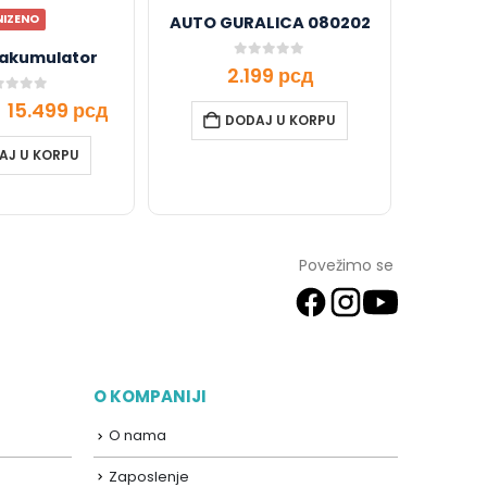
NIZENO
AUTO GURALICA 080202
 akumulator
0
out of 5
2.199
рсд
t of 5
15.499
рсд
DODAJ U KORPU
AJ U KORPU
Povežimo se
O KOMPANIJI
O nama
Zaposlenje