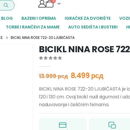
0
BLOG
BAZENI I OPREMA
IGRAČKE ZA DVORIŠTE
VOZI
TORBE I RANČEVI ZA MAME
AUTO SEDIŠTA I BUSTERI
H
CE
BICIKL NINA ROSE 722-20 LJUBIČASTA
BICIKL NINA ROSE 72
0
out of 5
8.499
рсд
13.999
рсд
BICIKL NINA ROSE 722-20 LJUBIČASTA je ide
120 i 130 cm. Ovaj bicikl nudi sigurnost i
naduvavanje i čeličnim felnama.