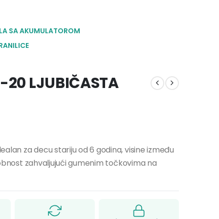
LA SA AKUMULATOROM
RANILICE
2-20 LJUBIČASTA
alan za decu stariju od 6 godina, visine između
 udobnost zahvaljujući gumenim točkovima na