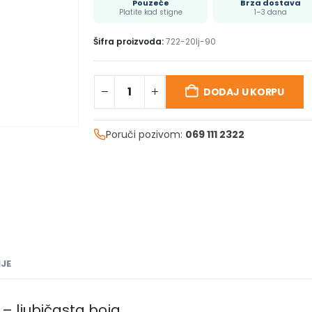
Pouzeće
Brza dostava
Platite kad stigne
1–3 dana
Šifra proizvoda:
722-20lj-90
DODAJ U KORPU
Poruči pozivom:
069 111 2322
JE
– ljubičasta boja