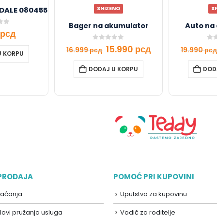
SNIZENO
S
DALE 080455
Bager na akumulator
Auto na
f 5
рсд
0
out of 5
0
ou
15.990
рсд
16.999
рсд
19.990
рсд
U KORPU
DODAJ U KORPU
DOD
 PRODAJA
POMOĆ PRI KUPOVINI
laćanja
Uputstvo za kupovinu
lovi pružanja usluga
Vodič za roditelje