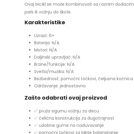
Ovaj bicikl se može kombinovati sa raznim dodacima 
park ili vožnju do škole.
Karakteristike
Uzrast: 6+
Baterija: N/A
Motori: N/A
Daljinski upravljač: N/A
Brzine/funkcije: N/A
Svetla/muzika: N/A
Bezbednost: pomoćni točkovi, čeljusna kočnica
Održavanje: jednostavno
Zašto odabrati ovaj proizvod
✅ pruža sigurnu vožnju za decu
✅ čelična konstrukcija za dugotrajnost
✅ udobne gume na naduvavanje
✅ pomoćni točkovi za lakše balansiranje