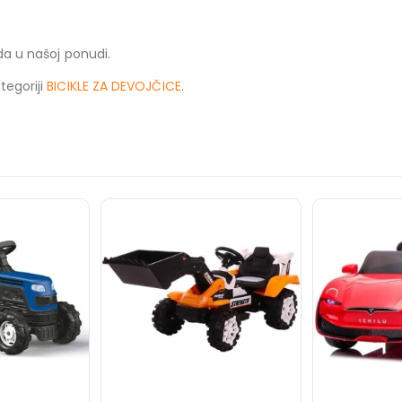
oda u našoj ponudi.
tegoriji
BICIKLE ZA DEVOJČICE
.