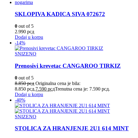
SKLOPIVA KADICA SIVA 072672
0
out of 5
2.990
рсд
Dodaj u korpu
-14%
SNIZENO
Prenosivi krevetac CANGAROO TIRKIZ
0
out of 5
8.850
рсд
Originalna cena je bila:
8.850 рсд.
7.590
рсд
Trenutna cena je: 7.590 рсд.
Dodaj u korpu
-40%
SNIZENO
STOLICA ZA HRANJENJE 2U1 614 MINT