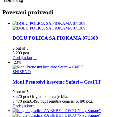
Težina
3 kg
Povezani proizvodi
DOLU POLICA SA FIOKAMA 071309
0
out of 5
3.299
рсд
Dodaj u korpu
-23%
SNIZENO
Moni Prenosivi krevetac Safari – GraFIT
0
out of 5
8.470
рсд
Originalna cena je bila:
8.470 рсд.
6.490
рсд
Trenutna cena je: 6.490 рсд.
Dodaj u korpu