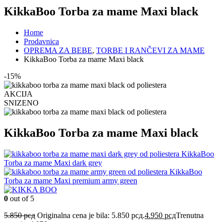
KikkaBoo Torba za mame Maxi black
Home
Prodavnica
OPREMA ZA BEBE
,
TORBE I RANČEVI ZA MAME
KikkaBoo Torba za mame Maxi black
-15%
AKCIJA
SNIZENO
KikkaBoo Torba za mame Maxi black
KikkaBoo
Torba za mame Maxi dark grey
KikkaBoo
Torba za mame Maxi premium army green
0
out of 5
5.850
рсд
Originalna cena je bila: 5.850 рсд.
4.950
рсд
Trenutna