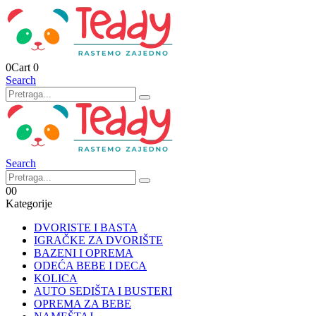
0
Cart
0
Search
Search
0
0
Kategorije
DVORISTE I BASTA
IGRAČKE ZA DVORIŠTE
BAZENI I OPREMA
ODEĆA BEBE I DECA
KOLICA
AUTO SEDIŠTA I BUSTERI
OPREMA ZA BEBE