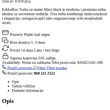
cena je: 4.950 рсд.
KikkaBoo Torba za mame Maxi black je moderna i prostrana torba,
idealna za savremene roditelje. Ova torba kombinuje funkcionalnost
i eleganciju, omogućavajući lako organizovanje svih neophodnih
stvari.
Pouzeće
Platite kad stigne
Brza dostava
1–3 dana
Povrat 14 dana
Lako i bez brige
Sigurna kupovina
SSL zaštita
Availability:
Nema na zalihama
Šifra proizvoda:
KKB21041-180
Poruči pozivom
Viber poruka
Poruči pozivom:
069 111 2322
Opis
Tabela veličina
Dodatne informacije
Opis