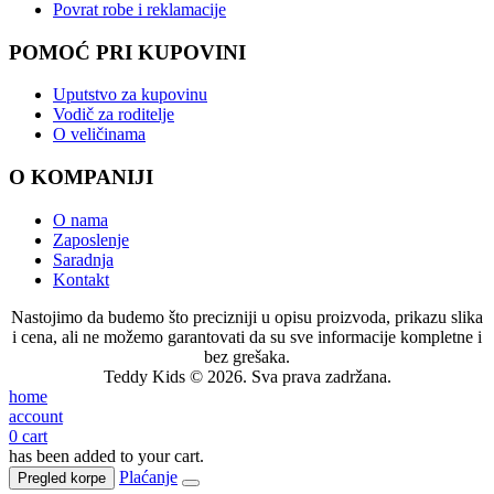
Povrat robe i reklamacije
POMOĆ PRI KUPOVINI
Uputstvo za kupovinu
Vodič za roditelje
O veličinama
O KOMPANIJI
O nama
Zaposlenje
Saradnja
Kontakt
Nastojimo da budemo što precizniji u opisu proizvoda, prikazu slika
i cena, ali ne možemo garantovati da su sve informacije kompletne i
bez grešaka.
Teddy Kids © 2026. Sva prava zadržana.
home
account
0
cart
has been added to your cart.
Plaćanje
Pregled korpe