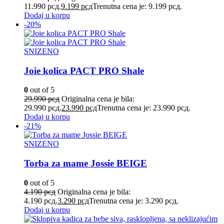
11.990 рсд.
9.199
рсд
Trenutna cena je: 9.199 рсд.
Dodaj u korpu
-20%
SNIZENO
Joie kolica PACT PRO Shale
0
out of 5
29.990
рсд
Originalna cena je bila:
29.990 рсд.
23.990
рсд
Trenutna cena je: 23.990 рсд.
Dodaj u korpu
-21%
SNIZENO
Torba za mame Jossie BEIGE
0
out of 5
4.190
рсд
Originalna cena je bila:
4.190 рсд.
3.290
рсд
Trenutna cena je: 3.290 рсд.
Dodaj u korpu