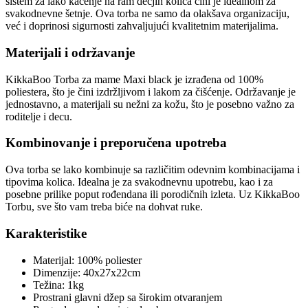
sistem za lako kačenje na ram dečjih kolica čini je idealnom za
svakodnevne šetnje. Ova torba ne samo da olakšava organizaciju,
već i doprinosi sigurnosti zahvaljujući kvalitetnim materijalima.
Materijali i održavanje
KikkaBoo Torba za mame Maxi black je izrađena od 100%
poliestera, što je čini izdržljivom i lakom za čišćenje. Održavanje je
jednostavno, a materijali su nežni za kožu, što je posebno važno za
roditelje i decu.
Kombinovanje i preporučena upotreba
Ova torba se lako kombinuje sa različitim odevnim kombinacijama i
tipovima kolica. Idealna je za svakodnevnu upotrebu, kao i za
posebne prilike poput rođendana ili porodičnih izleta. Uz KikkaBoo
Torbu, sve što vam treba biće na dohvat ruke.
Karakteristike
Materijal: 100% poliester
Dimenzije: 40x27x22cm
Težina: 1kg
Prostrani glavni džep sa širokim otvaranjem