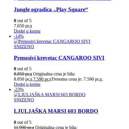
Jungle ogradica „Play Square“
0
out of 5
7.650
рсд
Dodaj u korpu
-14%
SNIZENO
Prenosivi krevetac CANGAROO SIVI
0
out of 5
8.850
рсд
Originalna cena je bila:
8.850 рсд.
7.590
рсд
Trenutna cena je: 7.590 рсд.
Dodaj u korpu
-23%
SNIZENO
LJULJAŠKA MARSI 603 BORDO
0
out of 5
11.990
рсд
Originalna cena je bila: