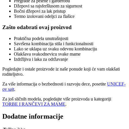
Pregrade za pelene i garderobu
Džepovi sa rajsferšlusom za sigurnost
Bočni džepovi za lak pristup
Termo izolovani odeljci za flašice
Zašto odabrati ovaj proizvod
Praktična podela unutrašnjosti
Savršena kombinacija stila i funkcionalnosti
Lako se uklapa uz svaku odevnu kombinaciju
Olakšava svakodnevicu svake mame
Izdržljiva i laka za održavanje
Pogledajte i ostale proizvode iz naše ponude koji će vam olakšati
roditeljstvo.
Za više informacija o bezbednosti i razvoju dece, posetite
UNICEF-
ov sajt
.
Za još sličnih modela, pogledajte više proizvoda u kategoriji
TORBE I RANČEVI ZA MAME
.
Dodatne informacije