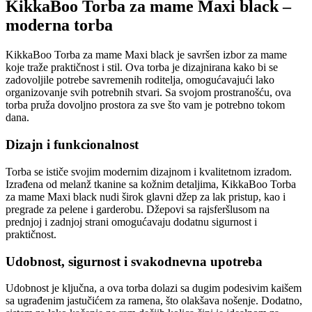
KikkaBoo Torba za mame Maxi black –
moderna torba
KikkaBoo Torba za mame Maxi black je savršen izbor za mame
koje traže praktičnost i stil. Ova torba je dizajnirana kako bi se
zadovoljile potrebe savremenih roditelja, omogućavajući lako
organizovanje svih potrebnih stvari. Sa svojom prostranošću, ova
torba pruža dovoljno prostora za sve što vam je potrebno tokom
dana.
Dizajn i funkcionalnost
Torba se ističe svojim modernim dizajnom i kvalitetnom izradom.
Izrađena od melanž tkanine sa kožnim detaljima, KikkaBoo Torba
za mame Maxi black nudi širok glavni džep za lak pristup, kao i
pregrade za pelene i garderobu. Džepovi sa rajsferšlusom na
prednjoj i zadnjoj strani omogućavaju dodatnu sigurnost i
praktičnost.
Udobnost, sigurnost i svakodnevna upotreba
Udobnost je ključna, a ova torba dolazi sa dugim podesivim kaišem
sa ugrađenim jastučićem za ramena, što olakšava nošenje. Dodatno,