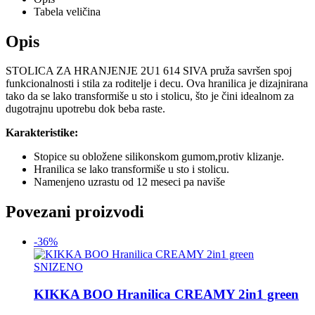
Tabela veličina
Opis
STOLICA ZA HRANJENJE 2U1 614 SIVA pruža savršen spoj
funkcionalnosti i stila za roditelje i decu. Ova hranilica je dizajnirana
tako da se lako transformiše u sto i stolicu, što je čini idealnom za
dugotrajnu upotrebu dok beba raste.
Karakteristike:
Stopice su obložene silikonskom gumom,protiv klizanje.
Hranilica se lako transformiše u sto i stolicu.
Namenjeno uzrastu od 12 meseci pa naviše
Povezani proizvodi
-36%
SNIZENO
KIKKA BOO Hranilica CREAMY 2in1 green