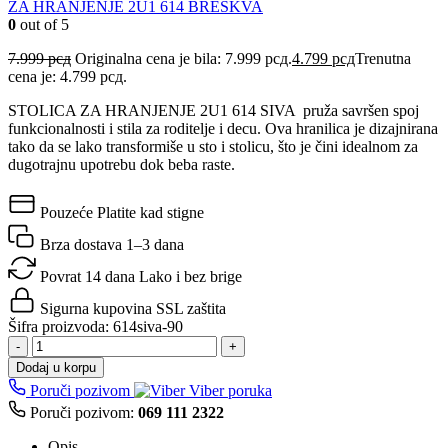
ZA HRANJENJE 2U1 614 BRESKVA
0
out of 5
7.999
рсд
Originalna cena je bila: 7.999 рсд.
4.799
рсд
Trenutna
cena je: 4.799 рсд.
STOLICA ZA HRANJENJE 2U1 614 SIVA pruža savršen spoj
funkcionalnosti i stila za roditelje i decu. Ova hranilica je dizajnirana
tako da se lako transformiše u sto i stolicu, što je čini idealnom za
dugotrajnu upotrebu dok beba raste.
Pouzeće
Platite kad stigne
Brza dostava
1–3 dana
Povrat 14 dana
Lako i bez brige
Sigurna kupovina
SSL zaštita
Šifra proizvoda:
614siva-90
-
+
Dodaj u korpu
Poruči pozivom
Viber poruka
Poruči pozivom:
069 111 2322
Opis