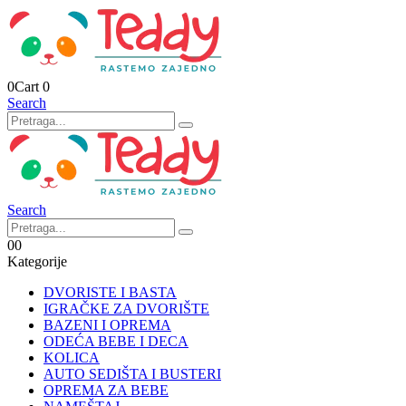
0
Cart
0
Search
Search
0
0
Kategorije
DVORISTE I BASTA
IGRAČKE ZA DVORIŠTE
BAZENI I OPREMA
ODEĆA BEBE I DECA
KOLICA
AUTO SEDIŠTA I BUSTERI
OPREMA ZA BEBE