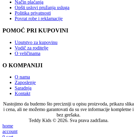
Način plaćanja
Opšti uslovi pružanja usluga
Politika privatnosti
Povrat robe i reklamacije
POMOĆ PRI KUPOVINI
Uputstvo za kupovinu
Vodič za roditelje
O veličinama
O KOMPANIJI
O nama
Zaposlenje
Saradnja
Kontakt
Nastojimo da budemo što precizniji u opisu proizvoda, prikazu slika
i cena, ali ne možemo garantovati da su sve informacije kompletne i
bez grešaka.
Teddy Kids © 2026. Sva prava zadržana.
home
account
0
cart