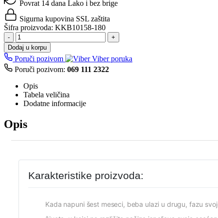
Povrat 14 dana
Lako i bez brige
Sigurna kupovina
SSL zaštita
Šifra proizvoda:
KKB10158-180
-
+
Dodaj u korpu
Poruči pozivom
Viber poruka
Poruči pozivom:
069 111 2322
Opis
Tabela veličina
Dodatne informacije
Opis
Karakteristike proizvoda:
Kada napuni šest meseci, beba ulazi u drugu, fazu svo