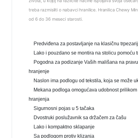
života, u kojoj na različite načine ispoljava svoja oseća
treba razmisliti o nabavci hranilice. Hranilica Chewy M
od 6 do 36 meseci starosti.
Predviđena za postavljanje na klasičnu trpezarij
Lako i pouzdano se montira na stolicu pomoću t
Pogodna za podizanje Vaših mališana na pravu vi
hranjenje
Naslon ima podlogu od tekstila, koja se može uk
Mekana podloga omogućava udobnost prilikom s
hranjenja
Sigurnosni pojas u 5 tačaka
Dvostruki poslužavnik sa držačem za čašu
Lako i kompaktno sklapanje
Sa podlogom protiv klizanja