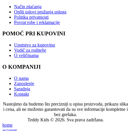
Način plaćanja
Opšti uslovi pružanja usluga
Politika privatnosti
Povrat robe i reklamacije
POMOĆ PRI KUPOVINI
Uputstvo za kupovinu
Vodič za roditelje
O veličinama
O KOMPANIJI
O nama
Zaposlenje
Saradnja
Kontakt
Nastojimo da budemo što precizniji u opisu proizvoda, prikazu slika
i cena, ali ne možemo garantovati da su sve informacije kompletne i
bez grešaka.
Teddy Kids © 2026. Sva prava zadržana.
home
account