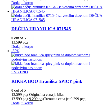
Dodaj u korpu
DEČIJA HRANILICA 071545
0
out of 5
13.599
рсд
Dodaj u korpu
-32%
SNIZENO
KIKKA BOO Hranilica SPICY pink
0
out of 5
13.599
рсд
Originalna cena je bila:
13.599 рсд.
9.299
рсд
Trenutna cena je: 9.299 рсд.
Dodaj u korpu