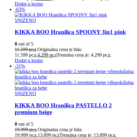
Dodaj u korpu
-63%
SNIZENO
KIKKA BOO Hranilica SPOONY 3in1 pink
0
out of 5
11.599
рсд
Originalna cena je bila:
11.599 рсд.
4.299
рсд
Trenutna cena je: 4.299 рсд.
Dodaj u korpu
-31%
SNIZENO
KIKKA BOO Hranilica PASTELLO 2
premium beige
0
out of 5
19.999
рсд
Originalna cena je bila:
19.999 рсд.
13.899
рсд
Trenutna cena je: 13.899 рсд.