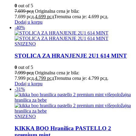
0
out of 5
7.699
рсд
Originalna cena je bila:
7.699 рсд.
4.699
рсд
Trenutna cena je: 4.699 рсд.
Dodaj u korpu
-40%
SNIZENO
STOLICA ZA HRANJENJE 2U1 614 MINT
0
out of 5
7.999
рсд
Originalna cena je bila:
7.999 рсд.
4.799
рсд
Trenutna cena je: 4.799 рсд.
Dodaj u korpu
-31%
SNIZENO
KIKKA BOO Hranilica PASTELLO 2
premium mint