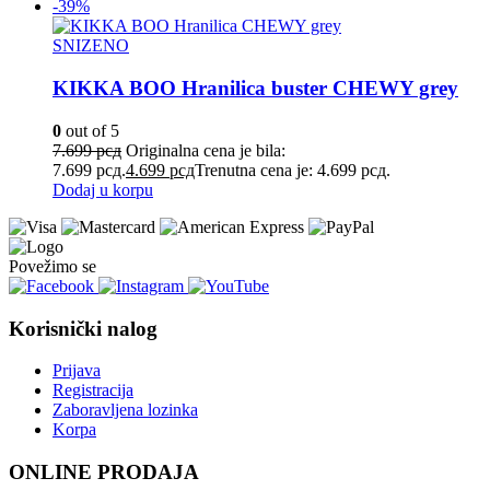
-39%
SNIZENO
KIKKA BOO Hranilica buster CHEWY grey
0
out of 5
7.699
рсд
Originalna cena je bila:
7.699 рсд.
4.699
рсд
Trenutna cena je: 4.699 рсд.
Dodaj u korpu
Povežimo se
Korisnički nalog
Prijava
Registracija
Zaboravljena lozinka
Korpa
ONLINE PRODAJA