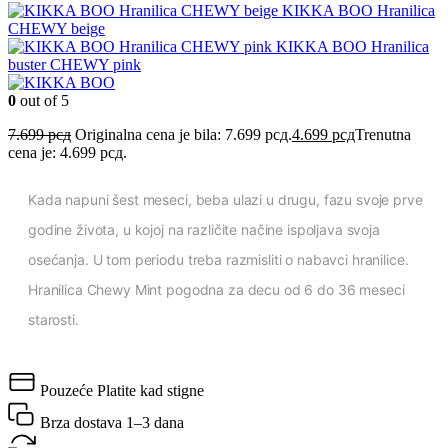
KIKKA BOO Hranilica
CHEWY beige
KIKKA BOO Hranilica
buster CHEWY pink
0
out of 5
7.699
рсд
Originalna cena je bila: 7.699 рсд.
4.699
рсд
Trenutna
cena je: 4.699 рсд.
Kada napuni šest meseci, beba ulazi u drugu, fazu svoje prve
godine života, u kojoj na različite načine ispoljava svoja
osećanja. U tom periodu treba razmisliti o nabavci hranilice.
Hranilica Chewy Mint pogodna za decu od 6 do 36 meseci
starosti.
Pouzeće
Platite kad stigne
Brza dostava
1–3 dana