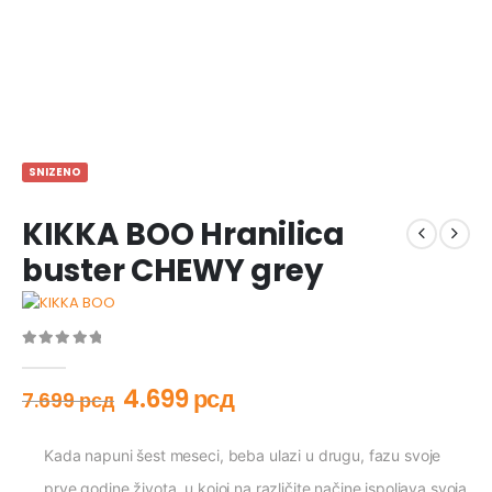
SNIZENO
KIKKA BOO Hranilica
buster CHEWY grey
0
out of 5
4.699
рсд
7.699
рсд
Kada napuni šest meseci, beba ulazi u drugu, fazu svoje
prve godine života, u kojoj na različite načine ispoljava svoja