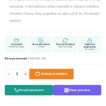
osećanja. U tom periodu treba razmisliti o nabavci hranilice.
Hranilica Chewy Grey pogodna za decu od 6 do 36 meseci
starosti.
Pouzeće
Brza dostava
Povrat 14 dana
Sigurna
Platite kad stigne
1–3 dana
Lako i bez brige
kupovina
SSL zaštita
Šifra proizvoda:
KKB10156-180
DODAJ U KORPU
Poruči pozivom
Viber poruka