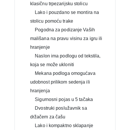
klasičnu trpezarijsku stolicu
Lako i pouzdano se montira na
stolicu pomoću trake
Pogodna za podizanje Vaših
mališana na pravu visinu za igru ili
hranjenje
Naslon ima podlogu od tekstila,
koja se može ukloniti
Mekana podloga omogućava
udobnost prilikom sedenja ili
hranjenja
Sigurnosni pojas u 5 tačaka
Dvostruki poslužavnik sa
držačem za čašu
Lako i kompaktno sklapanje