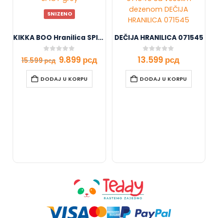
SNIZENO
KIKKA BOO Hranilica SPICY grey
DEČIJA HRANILICA 071545
0
out of 5
0
out of 5
9.899
рсд
13.599
рсд
15.599
рсд
DODAJ U KORPU
DODAJ U KORPU