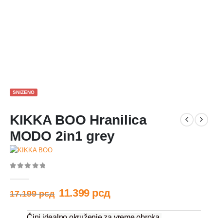
SNIZENO
KIKKA BOO Hranilica
MODO 2in1 grey
0
out of 5
11.399
рсд
17.199
рсд
Čini idealno okruženje za vreme obroka.