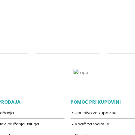
 PRODAJA
POMOĆ PRI KUPOVINI
laćanja
Uputstvo za kupovinu
lovi pružanja usluga
Vodič za roditelje