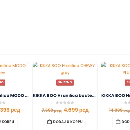
NO
SNIZENO
S
KIKKA BOO Hranilica MODO 2in1 grey
KIKKA BOO Hranilica buster CHEWY grey
f 5
0
out of 5
0
ou
1.399
рсд
4.699
рсд
7.699
рсд
14.999
рс
U KORPU
DODAJ U KORPU
DOD