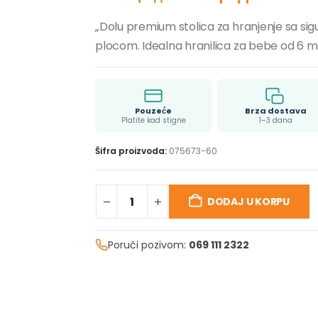
„Dolu premium stolica za hranjenje sa si
plocom. Idealna hranilica za bebe od 6 m
Pouzeće
Brza dostava
Platite kad stigne
1–3 dana
Šifra proizvoda:
075673-60
DODAJ U KORPU
Poruči pozivom:
069 111 2322