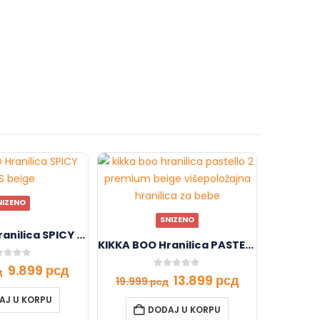
NIZENO
SNIZENO
KIKKA BOO Hranilica SPICY PLUS beige
KIKKA BOO Hranilica PASTELLO 2 premium beige
t of 5
9.899
рсд
д
0
out of 5
13.899
рсд
19.999
рсд
AJ U KORPU
DODAJ U KORPU