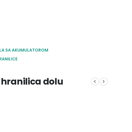
LA SA AKUMULATOROM
RANILICE
-hranilica dolu