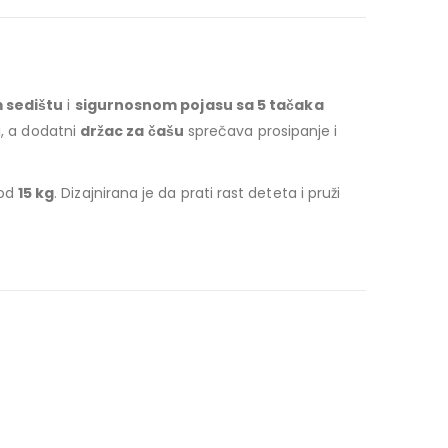
sedištu
i
sigurnosnom pojasu sa 5 tačaka
i, a dodatni
držac za čašu
sprečava prosipanje i
 od
15 kg
. Dizajnirana je da prati rast deteta i pruži