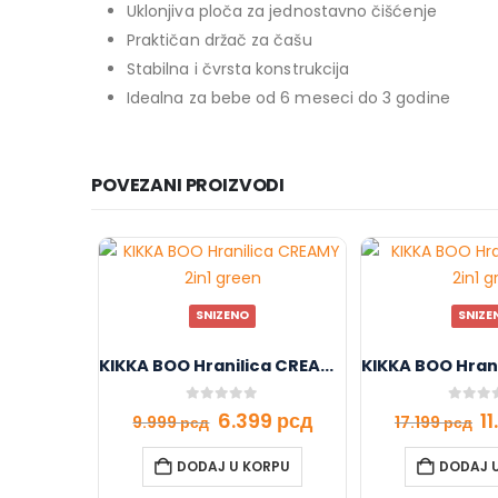
Uklonjiva ploča za jednostavno čišćenje
Praktičan držač za čašu
Stabilna i čvrsta konstrukcija
Idealna za bebe od 6 meseci do 3 godine
POVEZANI PROIZVODI
SNIZENO
SNIZE
KIKKA BOO Hranilica CREAMY 2in1 green
0
out of 5
0
out o
6.399
рсд
1
9.999
рсд
17.199
рсд
DODAJ U KORPU
DODAJ 