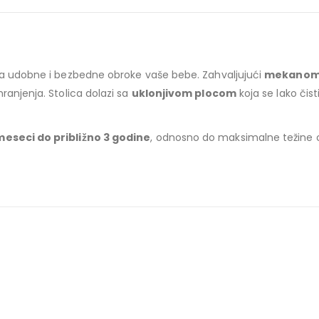
 za udobne i bezbedne obroke vaše bebe. Zahvaljujući
mekanom 
hranjenja. Stolica dolazi sa
uklonjivom plocom
koja se lako čist
meseci do približno 3 godine
, odnosno do maksimalne težine