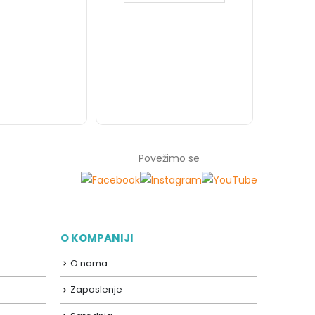
13.59
Povežimo se
O KOMPANIJI
O nama
Zaposlenje