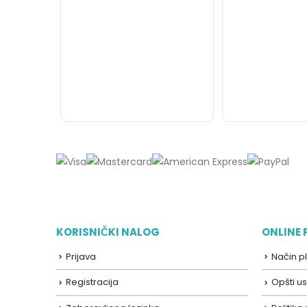
KORISNIČKI NALOG
ONLINE
Prijava
Način p
Registracija
Opšti us