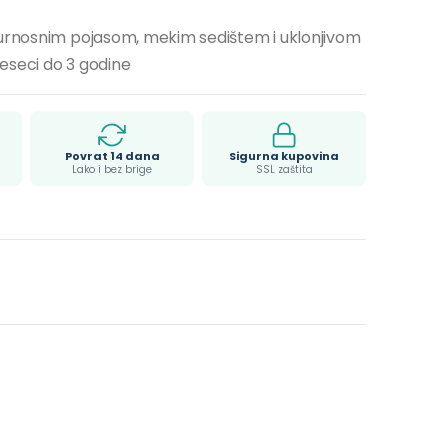
gurnosnim pojasom, mekim sedištem i uklonjivom
eseci do 3 godine
Povrat 14 dana
Sigurna kupovina
Lako i bez brige
SSL zaštita