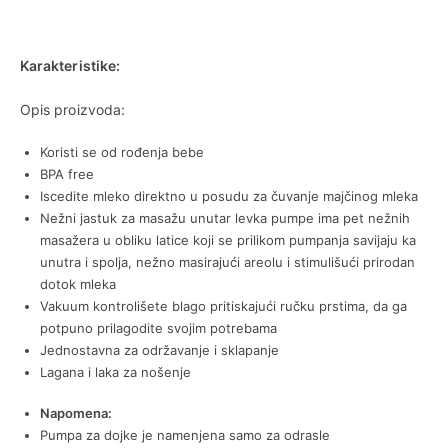
Karakteristike:
Opis proizvoda:
Koristi se od rođenja bebe
BPA free
Iscedite mleko direktno u posudu za čuvanje majčinog mleka
Nežni jastuk za masažu unutar levka pumpe ima pet nežnih
masažera u obliku latice koji se prilikom pumpanja savijaju ka
unutra i spolja, nežno masirajući areolu i stimulišući prirodan
dotok mleka
Vakuum kontrolišete blago pritiskajući ručku prstima, da ga
potpuno prilagodite svojim potrebama
Jednostavna za održavanje i sklapanje
Lagana i laka za nošenje
Napomena:
Pumpa za dojke je namenjena samo za odrasle