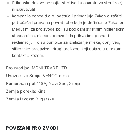
Silikonske delove nemojte sterilisati u aparatu za sterilizaciju
ili iskuvavati!
Kompanija Venco d.o.o. poštuje i primenjuje Zakon o zaštiti
potrošača i pravo na povrat robe koje je definisano Zakonom.
Međutim, za proizvode koji su podložni striktnim higijenskim
standardima, nismo u obavezi da prihvatimo povrat i
reklamaciju. To su pumpice za izmlazanje mleka, donji veš,
silikonske bradavice i drugi proizvodi koji dolaze u direktan
kontakt s kožom.
Proizvodjac: MONI TRADE LTD.
Uvoznik za Srbiju: VENCO d.o.o.
Rumenački put 119V, Novi Sad, Srbija
Zemlja porekla: Kina
Zemlja izvoza: Bugarska
POVEZANI PROIZVODI