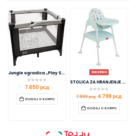
SNIZENO
Jungle ogradica „Play Square“ siva
STOLICA ZA HRANJENJE 2U1 614 MINT
0
out of 5
7.650
рсд
0
out of 5
4.799
рсд
7.999
рсд
DODAJ U KORPU
DODAJ U KORPU