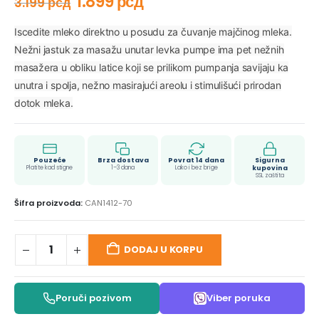
1.899
рсд
3.199
рсд
Iscedite mleko direktno u posudu za čuvanje majčinog mleka.
Nežni jastuk za masažu unutar levka pumpe ima pet nežnih
masažera u obliku latice koji se prilikom pumpanja savijaju ka
unutra i spolja, nežno masirajući areolu i stimulišući prirodan
dotok mleka.
Pouzeće
Brza dostava
Povrat 14 dana
Sigurna
Platite kad stigne
1–3 dana
Lako i bez brige
kupovina
SSL zaštita
Šifra proizvoda:
CAN1412-70
DODAJ U KORPU
Poruči pozivom
Viber poruka