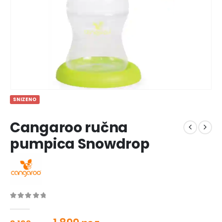
SNIZENO
Cangaroo ručna
pumpica Snowdrop
0
out of 5