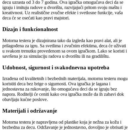
decu uzrasta od 3 do 7 godina. Ova igračka omogućava deci da se
igraju i imituju radove u dvorištu, razvijajući pritom svoju maštu i
kreativnost. Uz realistične zvučne efekte i svetlosne funkcije, vaša
deca će se osećati kao pravi majstori.
Dizajn i funkcionalnost
Motorna testera je dizajnirana tako da izgleda kao pravi alat, ali je
prilagođena za igru. Sa svetlima i zvučnim efektima, deca će uživati
u svakom trenutku provedenom sa ovom igračkom. Lako se koristi i
savršena je za simulaciju radova u dvorištu ili na gradilištu.
Udobnost, sigurnost i svakodnevna upotreba
Izrađena od kvalitetnih i bezbednih materijala, motornu testeru mogu
koristiti deca bez brige o sigurnosti. Ova igračka je lagana i
jednostavna za rukovanje, što omogućava deci da se igraju bez
napora. Roditelji će ceniti kako ova igračka može da ih zabavi dok
obavljaju kućne poslove.
Materijali i održavanje
Motorna testera je napravljena od plastike koja je nežna za kožu i
bezbedna za decu. Održavanje je jednostavno, dovoljno je obrisati je