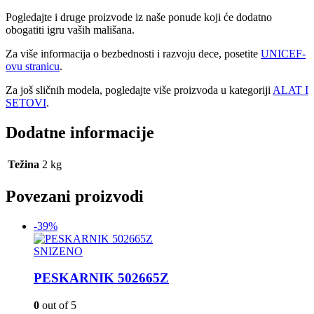
Pogledajte i druge proizvode iz naše ponude koji će dodatno
obogatiti igru vaših mališana.
Za više informacija o bezbednosti i razvoju dece, posetite
UNICEF-
ovu stranicu
.
Za još sličnih modela, pogledajte više proizvoda u kategoriji
ALAT I
SETOVI
.
Dodatne informacije
Težina
2 kg
Povezani proizvodi
-39%
SNIZENO
PESKARNIK 502665Z
0
out of 5