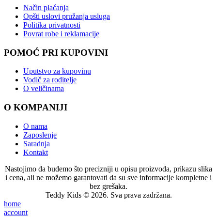
Način plaćanja
Opšti uslovi pružanja usluga
Politika privatnosti
Povrat robe i reklamacije
POMOĆ PRI KUPOVINI
Uputstvo za kupovinu
Vodič za roditelje
O veličinama
O KOMPANIJI
O nama
Zaposlenje
Saradnja
Kontakt
Nastojimo da budemo što precizniji u opisu proizvoda, prikazu slika
i cena, ali ne možemo garantovati da su sve informacije kompletne i
bez grešaka.
Teddy Kids © 2026. Sva prava zadržana.
home
account