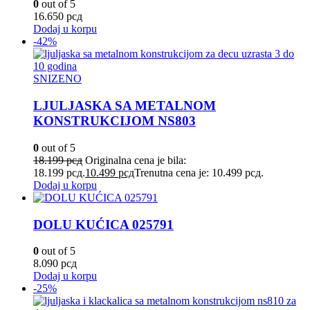
0
out of 5
16.650
рсд
Dodaj u korpu
-42%
SNIZENO
LJULJASKA SA METALNOM
KONSTRUKCIJOM NS803
0
out of 5
18.199
рсд
Originalna cena je bila:
18.199 рсд.
10.499
рсд
Trenutna cena je: 10.499 рсд.
Dodaj u korpu
DOLU KUĆICA 025791
0
out of 5
8.090
рсд
Dodaj u korpu
-25%