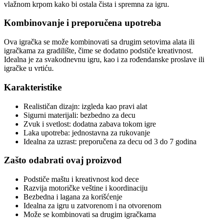
vlažnom krpom kako bi ostala čista i spremna za igru.
Kombinovanje i preporučena upotreba
Ova igračka se može kombinovati sa drugim setovima alata ili
igračkama za gradilište, čime se dodatno podstiče kreativnost.
Idealna je za svakodnevnu igru, kao i za rođendanske proslave ili
igračke u vrtiću.
Karakteristike
Realističan dizajn: izgleda kao pravi alat
Sigurni materijali: bezbedno za decu
Zvuk i svetlost: dodatna zabava tokom igre
Laka upotreba: jednostavna za rukovanje
Idealna za uzrast: preporučena za decu od 3 do 7 godina
Zašto odabrati ovaj proizvod
Podstiče maštu i kreativnost kod dece
Razvija motoričke veštine i koordinaciju
Bezbedna i lagana za korišćenje
Idealna za igru u zatvorenom i na otvorenom
Može se kombinovati sa drugim igračkama