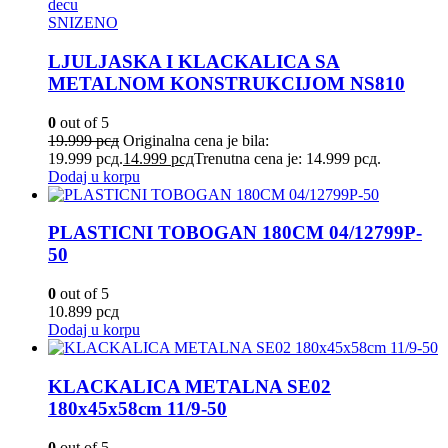
SNIZENO
LJULJASKA I KLACKALICA SA
METALNOM KONSTRUKCIJOM NS810
0
out of 5
19.999
рсд
Originalna cena je bila:
19.999 рсд.
14.999
рсд
Trenutna cena je: 14.999 рсд.
Dodaj u korpu
PLASTICNI TOBOGAN 180CM 04/12799P-
50
0
out of 5
10.899
рсд
Dodaj u korpu
KLACKALICA METALNA SE02
180x45x58cm 11/9-50
0
out of 5