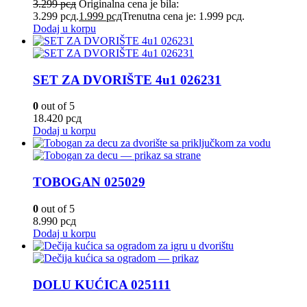
3.299
рсд
Originalna cena je bila:
3.299 рсд.
1.999
рсд
Trenutna cena je: 1.999 рсд.
Dodaj u korpu
SET ZA DVORIŠTE 4u1 026231
0
out of 5
18.420
рсд
Dodaj u korpu
TOBOGAN 025029
0
out of 5
8.990
рсд
Dodaj u korpu
DOLU KUĆICA 025111