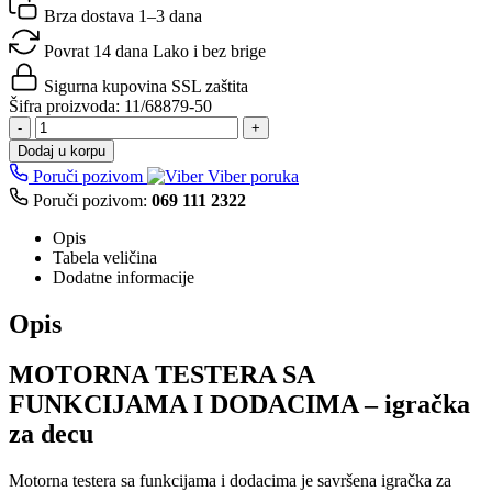
Brza dostava
1–3 dana
Povrat 14 dana
Lako i bez brige
Sigurna kupovina
SSL zaštita
Šifra proizvoda:
11/68879-50
-
+
Dodaj u korpu
Poruči pozivom
Viber poruka
Poruči pozivom:
069 111 2322
Opis
Tabela veličina
Dodatne informacije
Opis
MOTORNA TESTERA SA
FUNKCIJAMA I DODACIMA – igračka
za decu
Motorna testera sa funkcijama i dodacima je savršena igračka za