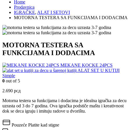
Home
Prodavnica
IGRAČKE
,
ALAT I SETOVI
MOTORNA TESTERA SA FUNKCIJAMA I DODACIMA
MOTORNA TESTERA SA
FUNKCIJAMA I DODACIMA
MEKANE KOCKE 24PCS
ALAT SET U KUTIJI
Simple
0
out of 5
2.690
рсд
Motorna testera sa funkcijama i dodacima je idealna igračka za decu
uzrasta od 3 do 7 godina. Ova igračka podstiče maštu i kreativnost
dok se deca igraju i imituju radove u dvorištu.
Pouzeće
Platite kad stigne