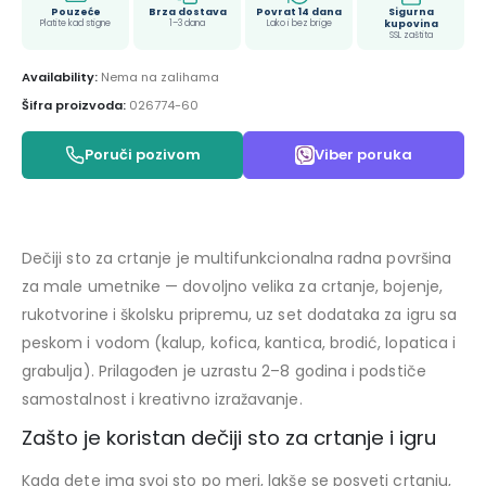
Pouzeće
Brza dostava
Povrat 14 dana
Sigurna
Platite kad stigne
1–3 dana
Lako i bez brige
kupovina
SSL zaštita
Availability:
Nema na zalihama
Šifra proizvoda:
026774-60
Poruči pozivom
Viber poruka
Dečiji sto za crtanje je multifunkcionalna radna površina
za male umetnike — dovoljno velika za crtanje, bojenje,
rukotvorine i školsku pripremu, uz set dodataka za igru sa
peskom i vodom (kalup, kofica, kantica, brodić, lopatica i
grabulja). Prilagođen je uzrastu 2–8 godina i podstiče
samostalnost i kreativno izražavanje.
Zašto je koristan dečiji sto za crtanje i igru
Kada dete ima svoj sto po meri, lakše se posveti crtanju,