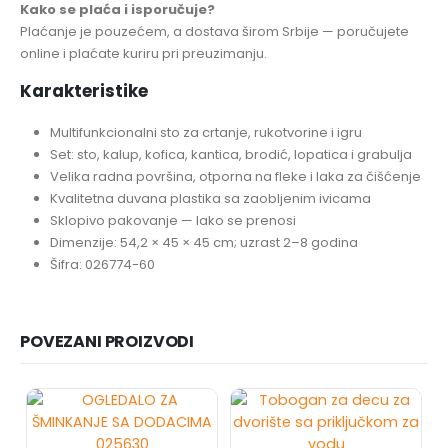
Kako se plaća i isporučuje?
Plaćanje je pouzećem, a dostava širom Srbije — poručujete
online i plaćate kuriru pri preuzimanju.
Karakteristike
Multifunkcionalni sto za crtanje, rukotvorine i igru
Set: sto, kalup, kofica, kantica, brodić, lopatica i grabulja
Velika radna površina, otporna na fleke i laka za čišćenje
Kvalitetna duvana plastika sa zaobljenim ivicama
Sklopivo pakovanje — lako se prenosi
Dimenzije: 54,2 × 45 × 45 cm; uzrast 2–8 godina
Šifra: 026774-60
POVEZANI PROIZVODI