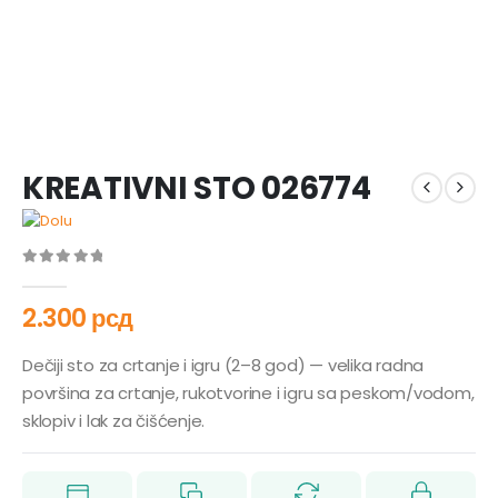
KREATIVNI STO 026774
0
out of 5
2.300
рсд
Dečiji sto za crtanje i igru (2–8 god) — velika radna
površina za crtanje, rukotvorine i igru sa peskom/vodom,
sklopiv i lak za čišćenje.