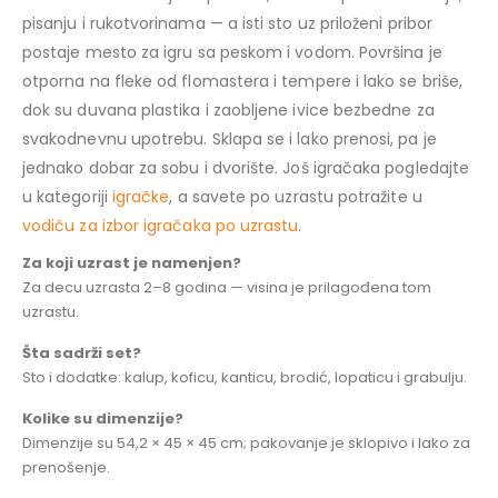
pisanju i rukotvorinama — a isti sto uz priloženi pribor
postaje mesto za igru sa peskom i vodom. Površina je
otporna na fleke od flomastera i tempere i lako se briše,
dok su duvana plastika i zaobljene ivice bezbedne za
svakodnevnu upotrebu. Sklapa se i lako prenosi, pa je
jednako dobar za sobu i dvorište. Još igračaka pogledajte
u kategoriji
igračke
, a savete po uzrastu potražite u
vodiču za izbor igračaka po uzrastu
.
Za koji uzrast je namenjen?
Za decu uzrasta 2–8 godina — visina je prilagođena tom
uzrastu.
Šta sadrži set?
Sto i dodatke: kalup, koficu, kanticu, brodić, lopaticu i grabulju.
Kolike su dimenzije?
Dimenzije su 54,2 × 45 × 45 cm; pakovanje je sklopivo i lako za
prenošenje.