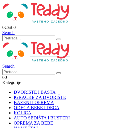
0
Cart
0
Search
Search
0
0
Kategorije
DVORISTE I BASTA
IGRAČKE ZA DVORIŠTE
BAZENI I OPREMA
ODEĆA BEBE I DECA
KOLICA
AUTO SEDIŠTA I BUSTERI
OPREMA ZA BEBE