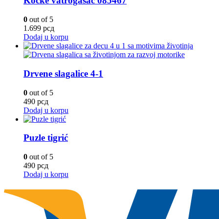
Kocke vatrogasac 085467
0
out of 5
1.699
рсд
Dodaj u korpu
Drvene slagalice 4-1
0
out of 5
490
рсд
Dodaj u korpu
Puzle tigrić
0
out of 5
490
рсд
Dodaj u korpu