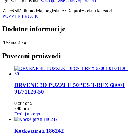
igru vaših mališana.
Saznajte više o razvoju deteta
.
Za još sličnih modela, pogledajte više proizvoda u kategoriji
PUZZLE I KOCKE
.
Dodatne informacije
Težina
2 kg
Povezani proizvodi
DRVENE 3D PUZZLE 50PCS T-REX 68001
91/71126-50
0
out of 5
790
рсд
Dodaj u korpu
Kocke pirati 186242