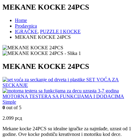
MEKANE KOCKE 24PCS
Home
Prodavnica
IGRAČKE
,
PUZZLE I KOCKE
MEKANE KOCKE 24PCS
MEKANE KOCKE 24PCS
SET VOĆA ZA
SECKANJE
MOTORNA TESTERA SA FUNKCIJAMA I DODACIMA
Simple
0
out of 5
2.099
рсд
Mekane kocke 24PCS su idealne igračke za najmlađe, uzrast od 1
godine. Ove kocke podstiču kreativnost i motoriku kod dece.