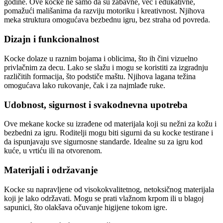
godine. Ove kocke ne samo da su zabavne, već i edukativne,
pomažući mališanima da razviju motoriku i kreativnost. Njihova
meka struktura omogućava bezbednu igru, bez straha od povreda.
Dizajn i funkcionalnost
Kocke dolaze u raznim bojama i oblicima, što ih čini vizuelno
privlačnim za decu. Lako se slažu i mogu se koristiti za izgradnju
različitih formacija, što podstiče maštu. Njihova lagana težina
omogućava lako rukovanje, čak i za najmlađe ruke.
Udobnost, sigurnost i svakodnevna upotreba
Ove mekane kocke su izrađene od materijala koji su nežni za kožu i
bezbedni za igru. Roditelji mogu biti sigurni da su kocke testirane i
da ispunjavaju sve sigurnosne standarde. Idealne su za igru kod
kuće, u vrtiću ili na otvorenom.
Materijali i održavanje
Kocke su napravljene od visokokvalitetnog, netoksičnog materijala
koji je lako održavati. Mogu se prati vlažnom krpom ili u blagoj
sapunici, što olakšava očuvanje higijene tokom igre.