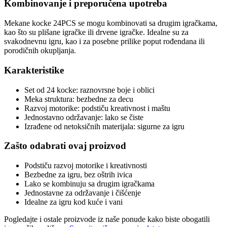
Kombinovanje i preporučena upotreba
Mekane kocke 24PCS se mogu kombinovati sa drugim igračkama,
kao što su plišane igračke ili drvene igračke. Idealne su za
svakodnevnu igru, kao i za posebne prilike poput rođendana ili
porodičnih okupljanja.
Karakteristike
Set od 24 kocke: raznovrsne boje i oblici
Meka struktura: bezbedne za decu
Razvoj motorike: podstiču kreativnost i maštu
Jednostavno održavanje: lako se čiste
Izrađene od netoksičnih materijala: sigurne za igru
Zašto odabrati ovaj proizvod
Podstiču razvoj motorike i kreativnosti
Bezbedne za igru, bez oštrih ivica
Lako se kombinuju sa drugim igračkama
Jednostavne za održavanje i čišćenje
Idealne za igru kod kuće i vani
Pogledajte i ostale proizvode iz naše ponude kako biste obogatili