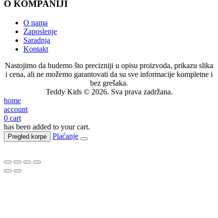
O KOMPANIJI
O nama
Zaposlenje
Saradnja
Kontakt
Nastojimo da budemo što precizniji u opisu proizvoda, prikazu slika
i cena, ali ne možemo garantovati da su sve informacije kompletne i
bez grešaka.
Teddy Kids © 2026. Sva prava zadržana.
home
account
0
cart
has been added to your cart.
Plaćanje
Pregled korpe