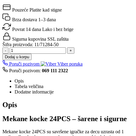
Pouzeće
Platite kad stigne
Brza dostava
1–3 dana
Povrat 14 dana
Lako i bez brige
Sigurna kupovina
SSL zaštita
Šifra proizvoda:
11/71284-50
-
+
Dodaj u korpu
Poruči pozivom
Viber poruka
Poruči pozivom:
069 111 2322
Opis
Tabela veličina
Dodatne informacije
Opis
Mekane kocke 24PCS – šarene i sigurne
Mekane kocke 24PCS su savršene igračke za decu uzrasta od 1