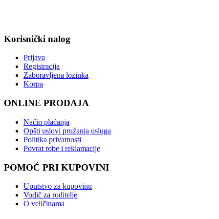
Korisnički nalog
Prijava
Registracija
Zaboravljena lozinka
Korpa
ONLINE PRODAJA
Način plaćanja
Opšti uslovi pružanja usluga
Politika privatnosti
Povrat robe i reklamacije
POMOĆ PRI KUPOVINI
Uputstvo za kupovinu
Vodič za roditelje
O veličinama