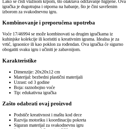
Lako se čisti vlažnom krpom, što olakšava održavanje higijene. Ova
igračka je dugotrajna i otporna na habanje, što je čini savršenim
izborom za svakodnevnu igru.
Kombinovanje i preporučena upotreba
Voće 17/46994 se može kombinovati sa drugim igračkama iz
kuhinjske kolekcije ili koristiti u kreativnim igrama. Idealna je za
vrtić, igraonice ili kao poklon za rođendan. Ova igračka će sigurno
obogatiti svaku igru i učiniti je zabavnijom.
Karakteristike
Dimenzije: 20x20x12 cm
Materijal: bezbedni plastični materijali
Uzrast: od 3 godine
Boja: raznobojno voće
Tip: edukativna igračka
Zašto odabrati ovaj proizvod
Podstiče kreativnost i maštu kod dece
Razvija motoriku i koordinaciju pokreta
Siguran materijal za svakodnevnu igru