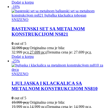
Dodaj u korpu
-16%
SNIZENO
BASTENSKI SET SA METALNOM
KONSTRUKCIJOM NS821
0
out of 5
32.999
рсд
Originalna cena je bila:
32.999 рсд.
27.699
рсд
Trenutna cena je: 27.699 рсд.
Dodaj u korpu
-25%
SNIZENO
LJULJASKA I KLACKALICA SA
METALNOM KONSTRUKCIJOM NS810
0
out of 5
19.999
рсд
Originalna cena je bila:
19.999 рсд.
14.999
рсд
Trenutna cena je: 14.999 рсд.