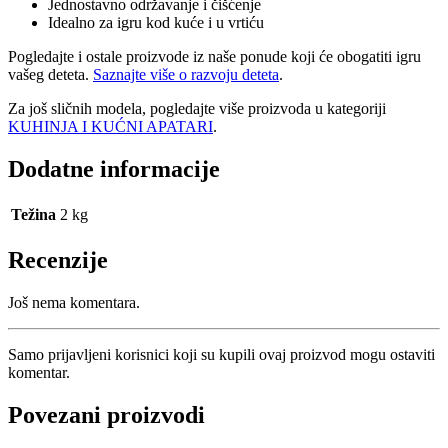
Jednostavno održavanje i čišćenje
Idealno za igru kod kuće i u vrtiću
Pogledajte i ostale proizvode iz naše ponude koji će obogatiti igru
vašeg deteta.
Saznajte više o razvoju deteta
.
Za još sličnih modela, pogledajte više proizvoda u kategoriji
KUHINJA I KUĆNI APATARI
.
Dodatne informacije
Težina
2 kg
Recenzije
Još nema komentara.
Samo prijavljeni korisnici koji su kupili ovaj proizvod mogu ostaviti
komentar.
Povezani proizvodi