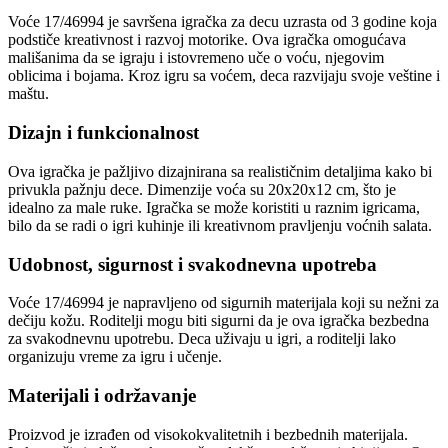
Voće 17/46994 je savršena igračka za decu uzrasta od 3 godine koja
podstiče kreativnost i razvoj motorike. Ova igračka omogućava
mališanima da se igraju i istovremeno uče o voću, njegovim
oblicima i bojama. Kroz igru sa voćem, deca razvijaju svoje veštine i
maštu.
Dizajn i funkcionalnost
Ova igračka je pažljivo dizajnirana sa realističnim detaljima kako bi
privukla pažnju dece. Dimenzije voća su 20x20x12 cm, što je
idealno za male ruke. Igračka se može koristiti u raznim igricama,
bilo da se radi o igri kuhinje ili kreativnom pravljenju voćnih salata.
Udobnost, sigurnost i svakodnevna upotreba
Voće 17/46994 je napravljeno od sigurnih materijala koji su nežni za
dečiju kožu. Roditelji mogu biti sigurni da je ova igračka bezbedna
za svakodnevnu upotrebu. Deca uživaju u igri, a roditelji lako
organizuju vreme za igru i učenje.
Materijali i održavanje
Proizvod je izrađen od visokokvalitetnih i bezbednih materijala.