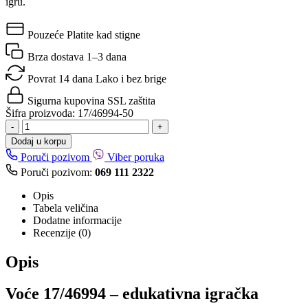
igru.
Pouzeće
Platite kad stigne
Brza dostava
1–3 dana
Povrat 14 dana
Lako i bez brige
Sigurna kupovina
SSL zaštita
Šifra proizvoda:
17/46994-50
-
+
Dodaj u korpu
Poruči pozivom
Viber poruka
Poruči pozivom:
069 111 2322
Opis
Tabela veličina
Dodatne informacije
Recenzije (0)
Opis
Voće 17/46994 – edukativna igračka