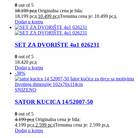
0
out of 5
18.199
рсд
Originalna cena je bila:
18.199 рсд.
10.499
рсд
Trenutna cena je: 10.499 рсд.
Dodaj u korpu
SET ZA DVORIŠTE 4u1 026231
0
out of 5
18.420
рсд
Dodaj u korpu
-38%
SNIZENO
SATOR KUCICA 14/52007-50
0
out of 5
4.199
рсд
Originalna cena je bila:
4.199 рсд.
2.599
рсд
Trenutna cena je: 2.599 рсд.
Dodaj u korpu