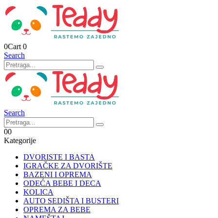
0
Cart
0
Search
Search
0
0
Kategorije
DVORISTE I BASTA
IGRAČKE ZA DVORIŠTE
BAZENI I OPREMA
ODEĆA BEBE I DECA
KOLICA
AUTO SEDIŠTA I BUSTERI
OPREMA ZA BEBE