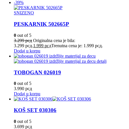
-39%
SNIZENO
PESKARNIK 502665P
0
out of 5
3.299
рсд
Originalna cena je bila:
3.299 рсд.
1.999
рсд
Trenutna cena je: 1.999 рсд.
Dodaj u korpu
TOBOGAN 026019
0
out of 5
3.990
рсд
Dodaj u korpu
KOŠ SET 030306
0
out of 5
3.699
рсд