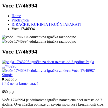
Voće 17/46994
Home
Prodavnica
IGRAČKE
,
KUHINJA I KUĆNI APARATI
Voće 17/46994
Voće 17/46994
Pegla
17/48295
Voće 17/46987
Simple
0
out of 5
( Još nema komentara. )
680
рсд
Voće 17/46994 je edukativna igračka namenjena deci uzrasta od 3
godine. Ova igračka pomaže u razvoju motorike i kreativnosti kroz