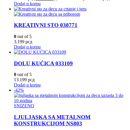
Dodaj u korpu
KREATIVNI STO 030771
0
out of 5
3.199
рсд
Dodaj u korpu
DOLU KUĆICA 033109
0
out of 5
13.199
рсд
Dodaj u korpu
-42%
SNIZENO
LJULJASKA SA METALNOM
KONSTRUKCIJOM NS803