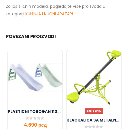
Za još sličnih modela, pogledajte više proizvoda u
kategoriji
KUHINJA I KUĆNI APATARI
.
POVEZANI PROIZVODI
SNIZENO
PLASTICNI TOBOGAN 110CM MIX BOJA 04/12801-50
KLACKALICA SA METALNOM KONSTRUKCIJOM
0
out of 5
4.690
рсд