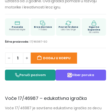
uzrasta od 3 godine. Ova igračka pomaže u razvoju
motorike i kreativnosti kroz igru.
Pouzeće
Brza dostava
Povrat 14 dana
Sigurna
Platite kad stigne
1–3 dana
Lako i bez brige
kupovina
SSL zaštita
Šifra proizvoda:
17/46987-50
DODAJ U KORPU
Poruči pozivom
Viber poruka
Voće 17/46987 – edukativna igračka
Voće 17/46987 je savršena edukativna igračka za decu