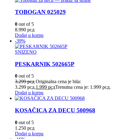
TOBOGAN 025029
0
out of 5
8.990
рсд
Dodaj u korpu
-39%
SNIZENO
PESKARNIK 502665P
0
out of 5
3.299
рсд
Originalna cena je bila:
3.299 рсд.
1.999
рсд
Trenutna cena je: 1.999 рсд.
Dodaj u korpu
KOSAČICA ZA DECU 500968
0
out of 5
1.250
рсд
Dodaj u korpu