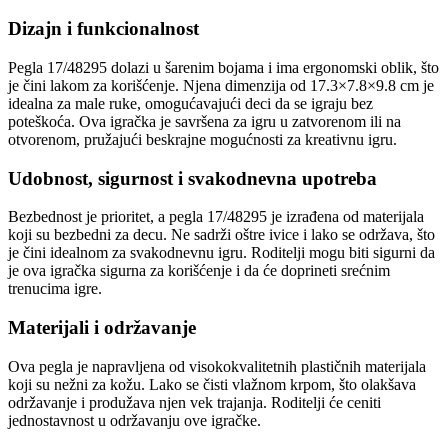
Dizajn i funkcionalnost
Pegla 17/48295 dolazi u šarenim bojama i ima ergonomski oblik, što
je čini lakom za korišćenje. Njena dimenzija od 17.3×7.8×9.8 cm je
idealna za male ruke, omogućavajući deci da se igraju bez
poteškoća. Ova igračka je savršena za igru u zatvorenom ili na
otvorenom, pružajući beskrajne mogućnosti za kreativnu igru.
Udobnost, sigurnost i svakodnevna upotreba
Bezbednost je prioritet, a pegla 17/48295 je izrađena od materijala
koji su bezbedni za decu. Ne sadrži oštre ivice i lako se održava, što
je čini idealnom za svakodnevnu igru. Roditelji mogu biti sigurni da
je ova igračka sigurna za korišćenje i da će doprineti srećnim
trenucima igre.
Materijali i održavanje
Ova pegla je napravljena od visokokvalitetnih plastičnih materijala
koji su nežni za kožu. Lako se čisti vlažnom krpom, što olakšava
održavanje i produžava njen vek trajanja. Roditelji će ceniti
jednostavnost u održavanju ove igračke.