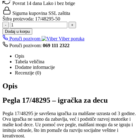
Povrat 14 dana
Lako i bez brige
Sigurna kupovina
SSL zaštita
Šifra proizvoda:
17/48295-50
-
+
Dodaj u korpu
Poruči pozivom
Viber poruka
Poruči pozivom:
069 111 2322
Opis
Tabela veličina
Dodatne informacije
Recenzije (0)
Opis
Pegla 17/48295 – igračka za decu
Pegla 17/48295 je savršena igračka za mališane uzrasta od 3 godine.
Ova igračka ne samo da zabavlja, već i podstiče razvoj motorike i
mašte kod dece. Uz pomoć ove pegle, mališani mogu da se igraju i
imituju odrasle, što im pomaže da razviju socijalne veštine i
kreativnost.