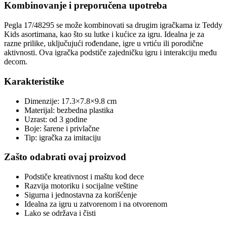
Kombinovanje i preporučena upotreba
Pegla 17/48295 se može kombinovati sa drugim igračkama iz Teddy
Kids asortimana, kao što su lutke i kućice za igru. Idealna je za
razne prilike, uključujući rođendane, igre u vrtiću ili porodične
aktivnosti. Ova igračka podstiče zajedničku igru i interakciju među
decom.
Karakteristike
Dimenzije: 17.3×7.8×9.8 cm
Materijal: bezbedna plastika
Uzrast: od 3 godine
Boje: šarene i privlačne
Tip: igračka za imitaciju
Zašto odabrati ovaj proizvod
Podstiče kreativnost i maštu kod dece
Razvija motoriku i socijalne veštine
Sigurna i jednostavna za korišćenje
Idealna za igru u zatvorenom i na otvorenom
Lako se održava i čisti