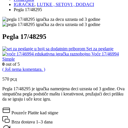
IGRAČKE
,
LUTKE , SETOVI , DODACI
Pegla 17/48295
Pegla 17/48295
Set za peglanje
Voće 17/46994
Simple
0
out of 5
( Još nema komentara. )
570
рсд
Pegla 17/48295 je igračka namenjena deci uzrasta od 3 godine. Ova
simpatična pegla podstiče maštu i kreativnost, pružajući deci priliku
da se igraju i uče kroz igru.
Pouzeće
Platite kad stigne
Brza dostava
1–3 dana