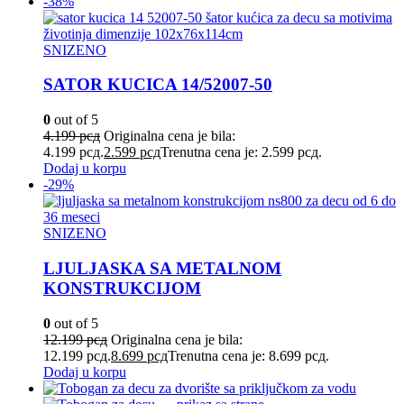
-38%
SNIZENO
SATOR KUCICA 14/52007-50
0
out of 5
4.199
рсд
Originalna cena je bila:
4.199 рсд.
2.599
рсд
Trenutna cena je: 2.599 рсд.
Dodaj u korpu
-29%
SNIZENO
LJULJASKA SA METALNOM
KONSTRUKCIJOM
0
out of 5
12.199
рсд
Originalna cena je bila:
12.199 рсд.
8.699
рсд
Trenutna cena je: 8.699 рсд.
Dodaj u korpu