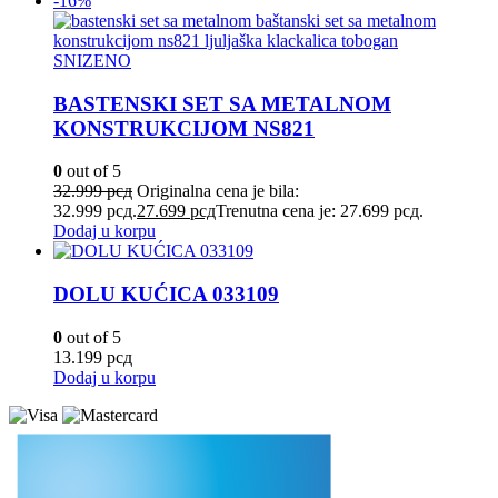
-16%
SNIZENO
BASTENSKI SET SA METALNOM
KONSTRUKCIJOM NS821
0
out of 5
32.999
рсд
Originalna cena je bila:
32.999 рсд.
27.699
рсд
Trenutna cena je: 27.699 рсд.
Dodaj u korpu
DOLU KUĆICA 033109
0
out of 5
13.199
рсд
Dodaj u korpu