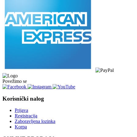
Povežimo se
Korisnički nalog
Prijava
Registracija
Zaboravljena lozinka
Korpa