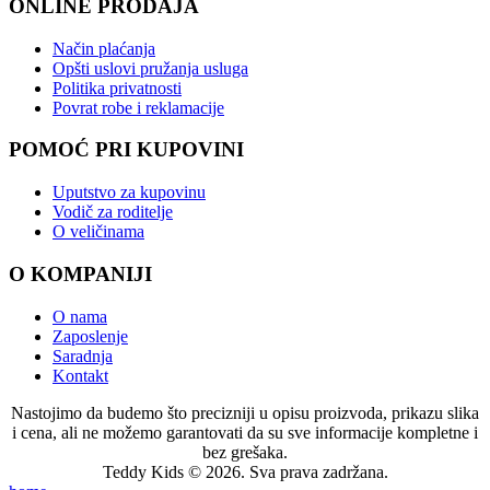
ONLINE PRODAJA
Način plaćanja
Opšti uslovi pružanja usluga
Politika privatnosti
Povrat robe i reklamacije
POMOĆ PRI KUPOVINI
Uputstvo za kupovinu
Vodič za roditelje
O veličinama
O KOMPANIJI
O nama
Zaposlenje
Saradnja
Kontakt
Nastojimo da budemo što precizniji u opisu proizvoda, prikazu slika
i cena, ali ne možemo garantovati da su sve informacije kompletne i
bez grešaka.
Teddy Kids © 2026. Sva prava zadržana.