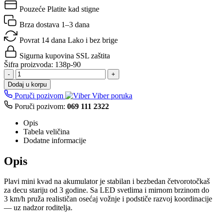
Pouzeće
Platite kad stigne
Brza dostava
1–3 dana
Povrat 14 dana
Lako i bez brige
Sigurna kupovina
SSL zaštita
Šifra proizvoda:
138p-90
-
+
Dodaj u korpu
Poruči pozivom
Viber poruka
Poruči pozivom:
069 111 2322
Opis
Tabela veličina
Dodatne informacije
Opis
Plavi mini kvad na akumulator je stabilan i bezbedan četvorotočkaš
za decu stariju od 3 godine. Sa LED svetlima i mirnom brzinom do
3 km/h pruža realističan osećaj vožnje i podstiče razvoj koordinacije
— uz nadzor roditelja.