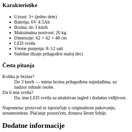
Karakteristike
Uzrast: 3+ (jedno dete)
Baterija: 6V 4.5Ah
Brzina: do 3 km/h
Maksimalna nosivost: 20 kg
Dimenzije: 62 × 42 × 48 cm
LED svetla
Vreme punjenja: 8–12 sati
Stabilan dizajn prilagođen maloj deci
Česta pitanja
Kolika je brzina?
Do 3 km/h — mirna brzina prilagođena najmlađima, uz
nadzor odrasle osobe.
Da li ima svetla?
Da, ima LED svetla za atraktivan izgled i dodatnu vidljivost.
Napomena: proizvod se isporučuje u originalnom pakovanju,
nenamontiran. Plaćanje pouzećem, dostava širom Srbije.
Dodatne informacije