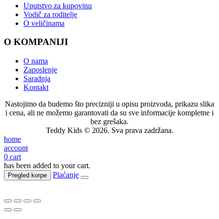
Uputstvo za kupovinu
Vodič za roditelje
O veličinama
O KOMPANIJI
O nama
Zaposlenje
Saradnja
Kontakt
Nastojimo da budemo što precizniji u opisu proizvoda, prikazu slika
i cena, ali ne možemo garantovati da su sve informacije kompletne i
bez grešaka.
Teddy Kids © 2026. Sva prava zadržana.
home
account
0
cart
has been added to your cart.
Plaćanje
Pregled korpe