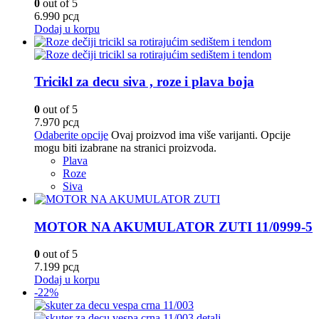
0
out of 5
6.990
рсд
Dodaj u korpu
Tricikl za decu siva , roze i plava boja
0
out of 5
7.970
рсд
Odaberite opcije
Ovaj proizvod ima više varijanti. Opcije
mogu biti izabrane na stranici proizvoda.
Plava
Roze
Siva
MOTOR NA AKUMULATOR ZUTI 11/0999-5
0
out of 5
7.199
рсд
Dodaj u korpu
-22%