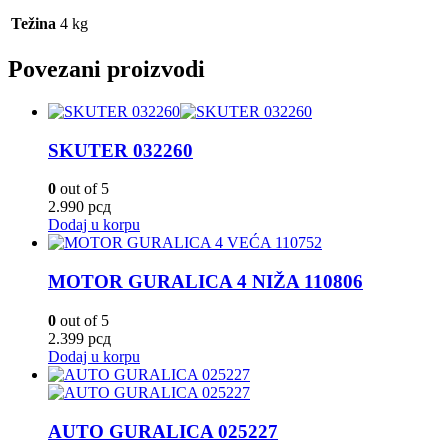
Težina
4 kg
Povezani proizvodi
SKUTER 032260
0
out of 5
2.990
рсд
Dodaj u korpu
MOTOR GURALICA 4 NIŽA 110806
0
out of 5
2.399
рсд
Dodaj u korpu
AUTO GURALICA 025227