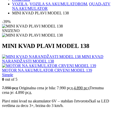
VOZILA
,
VOZILA SA AKUMULATOROM
,
QUAD-ATV
NA AKUMULATOR
MINI KVAD PLAVI MODEL 138
-39%
SNIZENO
MINI KVAD PLAVI MODEL 138
MINI KVAD
NARANDŽASTI MODEL 138
MOTOR NA AKUMULATOR CRVENI MODEL 139
Simple
0
out of 5
7.990
рсд
Originalna cena je bila: 7.990 рсд.
4.890
рсд
Trenutna
cena je: 4.890 рсд.
Plavi mini kvad na akumulator 6V – stabilan četvorotočkaš sa LED
svetlima za decu 3+, brzina do 3 km/h.