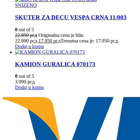
SNIZENO
SKUTER ZA DECU VESPA CRNA 11/003
0
out of 5
22.890
рсд
Originalna cena je bila:
22.890 рсд.
17.950
рсд
Trenutna cena je: 17.950 рсд.
Dodaj u korpu
KAMION GURALICA 070173
0
out of 5
3.990
рсд
Dodaj u korpu