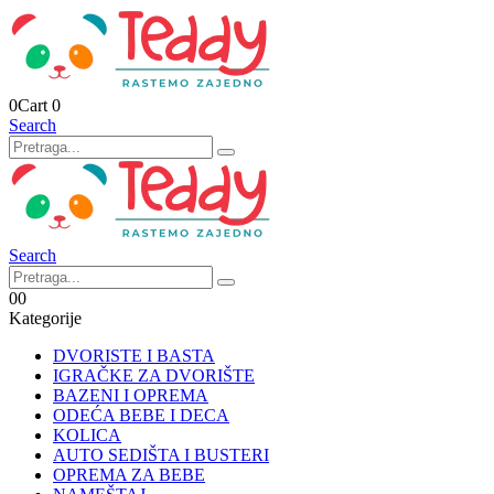
0
Cart
0
Search
Search
0
0
Kategorije
DVORISTE I BASTA
IGRAČKE ZA DVORIŠTE
BAZENI I OPREMA
ODEĆA BEBE I DECA
KOLICA
AUTO SEDIŠTA I BUSTERI
OPREMA ZA BEBE