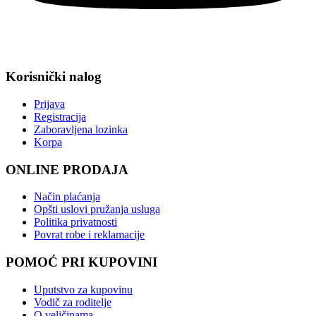
Korisnički nalog
Prijava
Registracija
Zaboravljena lozinka
Korpa
ONLINE PRODAJA
Način plaćanja
Opšti uslovi pružanja usluga
Politika privatnosti
Povrat robe i reklamacije
POMOĆ PRI KUPOVINI
Uputstvo za kupovinu
Vodič za roditelje
O veličinama