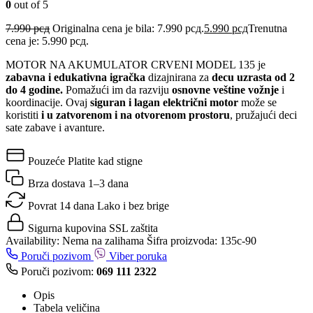
0
out of 5
7.990
рсд
Originalna cena je bila: 7.990 рсд.
5.990
рсд
Trenutna
cena je: 5.990 рсд.
MOTOR NA AKUMULATOR CRVENI MODEL 135 je
zabavna i edukativna igračka
dizajnirana za
decu uzrasta od 2
do 4 godine.
Pomažući im da razviju
osnovne veštine vožnje
i
koordinacije. Ovaj
siguran i lagan električni motor
može se
koristiti
i u zatvorenom i na otvorenom prostoru
, pružajući deci
sate zabave i avanture.
Pouzeće
Platite kad stigne
Brza dostava
1–3 dana
Povrat 14 dana
Lako i bez brige
Sigurna kupovina
SSL zaštita
Availability:
Nema na zalihama
Šifra proizvoda:
135c-90
Poruči pozivom
Viber poruka
Poruči pozivom:
069 111 2322
Opis
Tabela veličina