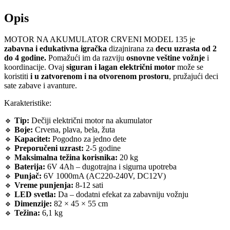
Opis
MOTOR NA AKUMULATOR CRVENI MODEL 135 je
zabavna i edukativna igračka
dizajnirana za
decu uzrasta od 2
do 4 godine.
Pomažući im da razviju
osnovne veštine vožnje
i
koordinacije. Ovaj
siguran i lagan električni motor
može se
koristiti
i u zatvorenom i na otvorenom prostoru
, pružajući deci
sate zabave i avanture.
Karakteristike:
🔹
Tip:
Dečiji električni motor na akumulator
🔹
Boje:
Crvena, plava, bela, žuta
🔹
Kapacitet:
Pogodno za jedno dete
🔹
Preporučeni uzrast:
2-5 godine
🔹
Maksimalna težina korisnika:
20 kg
🔹
Baterija:
6V 4Ah – dugotrajna i sigurna upotreba
🔹
Punjač:
6V 1000mA (AC220-240V, DC12V)
🔹
Vreme punjenja:
8-12 sati
🔹
LED svetla:
Da – dodatni efekat za zabavniju vožnju
🔹
Dimenzije:
82 × 45 × 55 cm
🔹
Težina:
6,1 kg