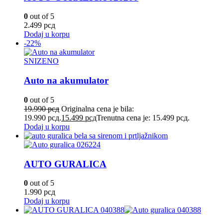
0
out of 5
2.499
рсд
Dodaj u korpu
-22%
SNIZENO
Auto na akumulator
0
out of 5
19.990
рсд
Originalna cena je bila:
19.990 рсд.
15.499
рсд
Trenutna cena je: 15.499 рсд.
Dodaj u korpu
AUTO GURALICA
0
out of 5
1.990
рсд
Dodaj u korpu