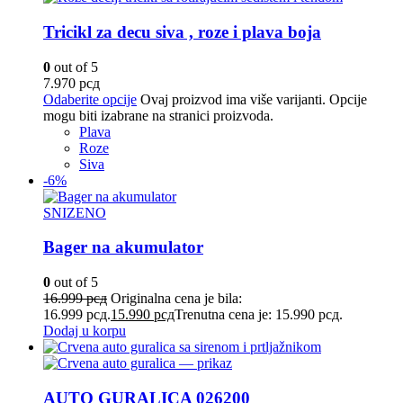
Tricikl za decu siva , roze i plava boja
0
out of 5
7.970
рсд
Odaberite opcije
Ovaj proizvod ima više varijanti. Opcije
mogu biti izabrane na stranici proizvoda.
Plava
Roze
Siva
-6%
SNIZENO
Bager na akumulator
0
out of 5
16.999
рсд
Originalna cena je bila:
16.999 рсд.
15.990
рсд
Trenutna cena je: 15.990 рсд.
Dodaj u korpu
AUTO GURALICA 026200