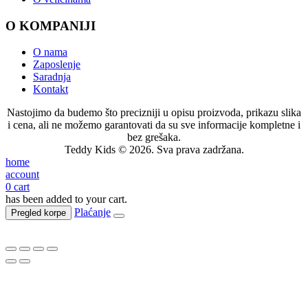
O KOMPANIJI
O nama
Zaposlenje
Saradnja
Kontakt
Nastojimo da budemo što precizniji u opisu proizvoda, prikazu slika
i cena, ali ne možemo garantovati da su sve informacije kompletne i
bez grešaka.
Teddy Kids © 2026. Sva prava zadržana.
home
account
0
cart
has been added to your cart.
Plaćanje
Pregled korpe