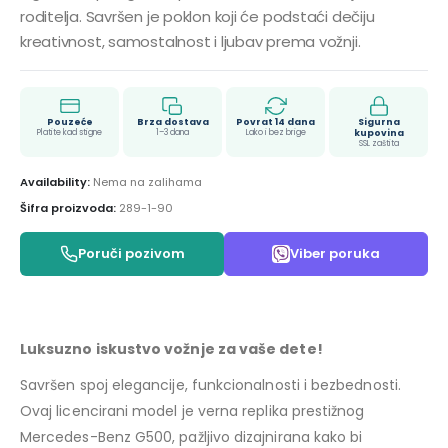
roditelja. Savršen je poklon koji će podstaći dečiju
kreativnost, samostalnost i ljubav prema vožnji.
Pouzeće
Brza dostava
Povrat 14 dana
Sigurna
Platite kad stigne
1–3 dana
Lako i bez brige
kupovina
SSL zaštita
Availability:
Nema na zalihama
Šifra proizvoda:
289-1-90
Poruči pozivom
Viber poruka
Luksuzno iskustvo vožnje za vaše dete!
Savršen spoj elegancije, funkcionalnosti i bezbednosti.
Ovaj licencirani model je verna replika prestižnog
Mercedes-Benz G500, pažljivo dizajnirana kako bi