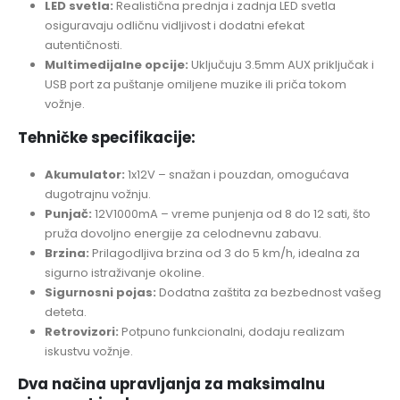
LED svetla:
Realistična prednja i zadnja LED svetla
osiguravaju odličnu vidljivost i dodatni efekat
autentičnosti.
Multimedijalne opcije:
Uključuju 3.5mm AUX priključak i
USB port za puštanje omiljene muzike ili priča tokom
vožnje.
Tehničke specifikacije:
Akumulator:
1x12V – snažan i pouzdan, omogućava
dugotrajnu vožnju.
Punjač:
12V1000mA – vreme punjenja od 8 do 12 sati, što
pruža dovoljno energije za celodnevnu zabavu.
Brzina:
Prilagodljiva brzina od 3 do 5 km/h, idealna za
sigurno istraživanje okoline.
Sigurnosni pojas:
Dodatna zaštita za bezbednost vašeg
deteta.
Retrovizori:
Potpuno funkcionalni, dodaju realizam
iskustvu vožnje.
Dva načina upravljanja za maksimalnu