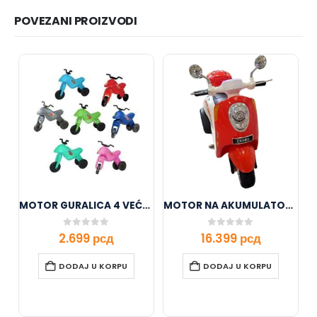
POVEZANI PROIZVODI
MOTOR GURALICA 4 VEĆA 110752
MOTOR NA AKUMULATOR CRVENI 11/1401-1
0
out of 5
0
out of 5
2.699
рсд
16.399
рсд
DODAJ U KORPU
DODAJ U KORPU