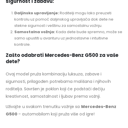
sigurnost i zabavu:
Daljinsko upravljanje:
Roditelji mogu lako preuzeti
kontrolu uz pomoć daljinskog upravljača dok dete ne
stekne sigurnost i veštinu za samostalnu vožnju.
Samostalna vožnja:
Kada dete bude spremno, može se
samo upustiti u avanturu uz jednostavne i intuitivne
kontrole.
Zašto odabrati Mercedes-Benz G500 za vaše
dete?
Ovaj model pruža kombinaciju luksuza, zabave i
sigurnosti, prilagođen potrebama mališana i njihovih
roditelja. Savršen je poklon koji će podstaći dečiju
kreativnost, samostalnost i ljubav prema vožnji.
Uživajte u svakom trenutku vožnje sa
Mercedes-Benz
G500
– automobilom koji pruža više od igre!