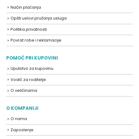
Način plaćanja
Opšti uslovi pružanja usluga
Politika privatnosti
Povrat robe i reklamacije
POMOĆ PRI KUPOVINI
Uputstvo za kupovinu
Vodič za roditelje
O veličinama
O KOMPANIJI
O nama
Zaposlenje