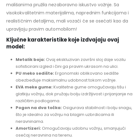
mališanima pružila nezaboravno iskustvo vožnje. Sa
visokokvalitetnim materijalima, naprednim funkcijama i
realističnim detaljima, mali vozači će se osećati kao da
upravljaju pravim automobilom!
Ključne karakteristike koje izdvajaju ovaj
model:
Metalik boja:
Ovaj ekskluzivan završni sloj daje vozilu
sofisticirani izgled i čini ga pravim ukrasom na ulici.
PU meko sedište:
Ergonomski oblikovano sedište
obezbeđuje maksimalnu udobnost tokom vožnje.
EVA meke gume:
Kvalitetne gume omogućavaju tišu i
glatkiju vožnju, dok pružaju bolju izdržljivost i prijanjanje na
različitim podlogama.
Pogon na dva točka:
Osigurava stabilnost i bolju snagu,
što je idealno za vožnju na blagim uzbrdicama ili
neravninama.
Amortizeri:
Omogućavaju udobnu vožnju, smanjujući
osećaj neravnina na terenu.