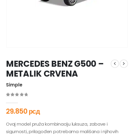
MERCEDES BENZ G500 –
METALIK CRVENA
Simple
0
out of 5
29.850
рсд
Ovaj model pruža kombinaciju luksuza, zabave i
sigurnosti, prilagođen potrebama mališana i njihovih