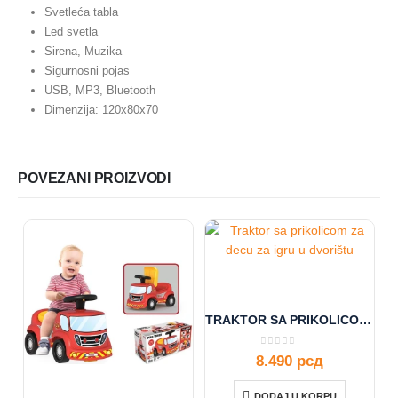
Svetleća tabla
Led svetla
Sirena, Muzika
Sigurnosni pojas
USB, MP3, Bluetooth
Dimenzija: 120x80x70
POVEZANI PROIZVODI
TRAKTOR SA PRIKOLICOM 080486
0
out of 5
8.490
рсд
DODAJ U KORPU