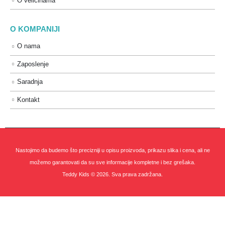
O veličinama
O KOMPANIJI
O nama
Zaposlenje
Saradnja
Kontakt
Nastojimo da budemo što precizniji u opisu proizvoda, prikazu slika i cena, ali ne
možemo garantovati da su sve informacije kompletne i bez grešaka.
Teddy Kids © 2026. Sva prava zadržana.