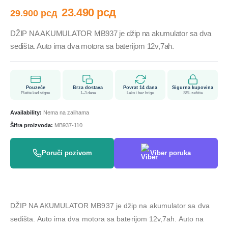
23.490
рсд
29.900
рсд
DŽIP NA AKUMULATOR MB937 je džip na akumulator sa dva
sedišta. Auto ima dva motora sa baterijom 12v,7ah.
Pouzeće
Brza dostava
Povrat 14 dana
Sigurna kupovina
Platite kad stigne
1–3 dana
Lako i bez brige
SSL zaštita
Availability:
Nema na zalihama
Šifra proizvoda:
MB937-110
Poruči pozivom
Viber poruka
DŽIP NA AKUMULATOR MB937 je džip na akumulator sa dva
sedišta. Auto ima dva motora sa baterijom 12v,7ah. Auto na