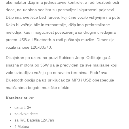
akumulator džip ima jednostavne kontrole, a radi bezbednosti
dece, na udobna sedišta su postavljeni sigurnosni pojasevi.
Džip ima svetleće Led farove, koji čine vozilo vidljivijim na putu.
Kako bi vožnje bile interesantnije, džip ima preinstalirane
melodije, kao i mogućnost povezivanja sa drugim uređajima
putem USB-a i Bluetooth-a radi puštanja muzike. Dimenzije
vozila iznose 120x80x70.
Dizajniran po uzoru na pravi Rubicon Jeep. Odlikuje gu 4
snažna motora po 35W pa je predviđen za sve mališane koji
vole uzbudljivu vožnju po neravnim terenima. Podržava
Bluetooth opciju pa uz priključak za MP3 i USB obezbeđuje
mališanima bogate muzičke efekte.
Karakteristike:
uzrast: 3+
za dvoje dece
sa R/C Baterija 12v,7ah
4 Motora