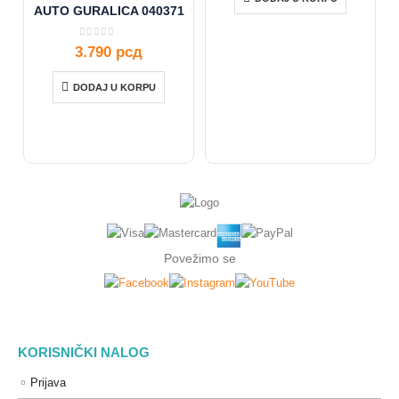
AUTO GURALICA 040371
0
out of 5
3.790
рсд
DODAJ U KORPU
Povežimo se
KORISNIČKI NALOG
Prijava